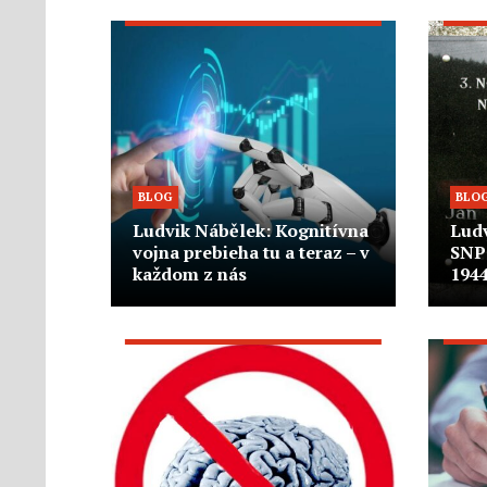
BLOG
BLO
Ludvik Nábělek: Kognitívna
Ludv
vojna prebieha tu a teraz – v
SNP
každom z nás
1944