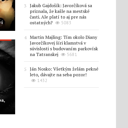
Jakub Gajdošík: Javorčíková sa
priznala, že kašle na mestské
časti. Ale platí to aj pre nás
rí
ostatných?
5083
Martin Majling: Tím okolo Diany
Javorčíkovej šíri klamstvá v
súvislosti s budovaním parkovísk
na Tatranskej
5681
Ján Nosko: Všetkým želám pekné
leto, dávajte na seba pozor!
1432
a,