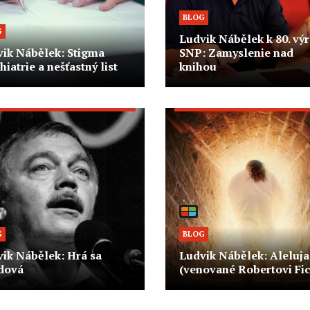
BLOG
G
Ludvik Nábělek k 80. vý
vik Nábělek: Stigma
SNP: Zamyslenie nad
hiatrie a nešťastný list
knihou
G
BLOG
ik Nábělek: Hrá sa
Ludvik Nábělek: Aleluja
dová
(venované Robertovi Fic