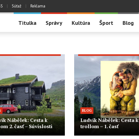
SS
|
Súťaž
|
Reklama
Titulka
Správy
Kultúra
Šport
Blog
G
BLOG
ik Nábělek: Cesta k
Ludvik Nábělek: Cesta k
lom 2. časť – Súvislosti
trollom – 1. časť