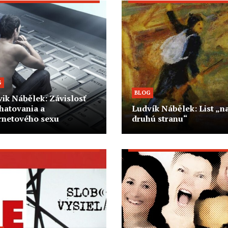
G
BLOG
ik Nábělek: Závislosť
hatovania a
Ludvík Nábělek: List „n
rnetového sexu
druhú stranu“