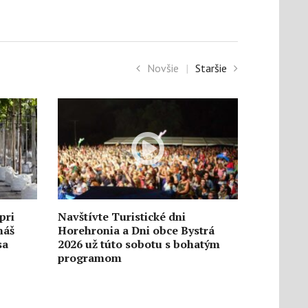
Novšie
|
Staršie
pri
Navštívte Turistické dni
náš
Horehronia a Dni obce Bystrá
sa
2026 už túto sobotu s bohatým
programom
6. augusta
1477
0
5. augusta