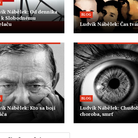
G
vik Nábělek: Od denníka
BLOG
 k Slobodnému
elaču
Ludvik Nábělek: Čas tvá
G
BLOG
ik Nábělek: Kto sa bojí
Ludvík Nábělek: Chudob
áča
choroba, smrť