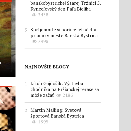
banskobystrickej Starej Tržnici 5.
Kynceľovský deň Paľa Bielika
3438
Spríjemnite si horúce letné dni
priamo v meste Banská Bystrica
2998
a
NAJNOVŠIE BLOGY
Jakub Gajdošík: Výstavba
chodníka na Pršianskej terase sa
môže začať
2186
Martin Majling: Svetová
športová Banská Bystrica
1395