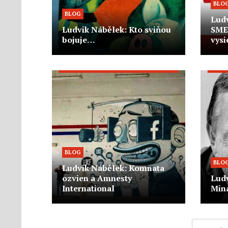
BLO
BLOG
Lud
Ludvik Nábělek: Kto sviňou
SME
bojuje…
vysi
BLOG
BLO
Ludvik Nábělek: Komnata
ozvien a Amnesty
Ludv
International
Min