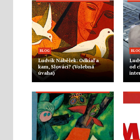
BLOG
BLO
Ludvik Nábělek: Odkiaľ a
Ludv
kam, Slováci? (Volebná
od c
úvaha)
inte