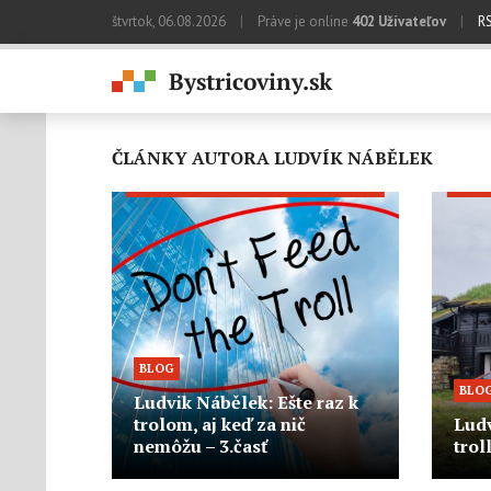
štvrtok, 06.08.2026
|
Práve je online
402 Užívateľov
|
R
ČLÁNKY AUTORA LUDVÍK NÁBĚLEK
BLOG
BLO
Ludvik Nábělek: Ešte raz k
trolom, aj keď za nič
Ludv
nemôžu – 3.časť
trol