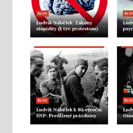
BLOG
BLO
Ludvik Nábělek: Zákony
Lud
stupidity (k tzv. protestom)
psyc
BLOG
BLO
Ludvik Nábělek k 80. výročiu
Ludv
SNP: Predĺžené prázdniny
Osu