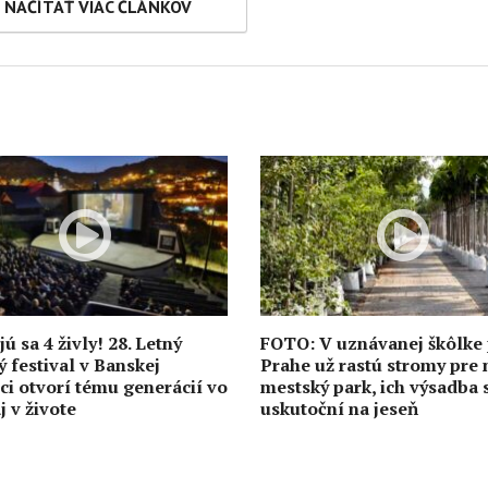
NAČÍTAŤ VIAC ČLÁNKOV
ú sa 4 živly! 28. Letný
FOTO: V uznávanej škôlke 
ý festival v Banskej
Prahe už rastú stromy pre 
ici otvorí tému generácií vo
mestský park, ich výsadba 
j v živote
uskutoční na jeseň
0
6. augusta
1110
1