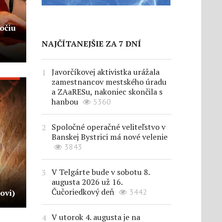
ročiu
NAJČÍTANEJŠIE ZA 7 DNÍ
Javorčíkovej aktivistka urážala
zamestnancov mestského úradu
a ZAaRESu, nakoniec skončila s
hanbou
5360
Spoločné operačné veliteľstvo v
Banskej Bystrici má nové velenie
3843
V Telgárte bude v sobotu 8.
augusta 2026 už 16.
Čučoriedkový deň
3442
ovi)
V utorok 4. augusta je na