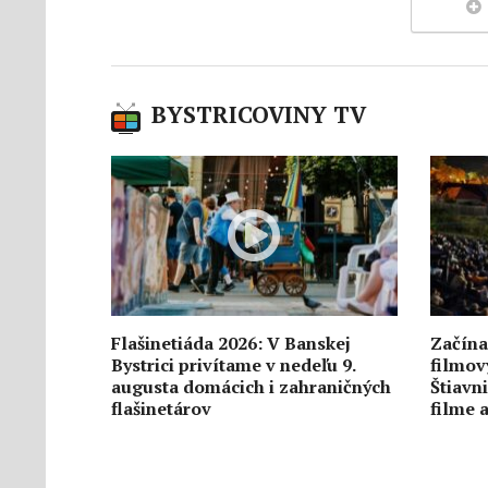
BYSTRICOVINY TV
Flašinetiáda 2026: V Banskej
Začínaj
Bystrici privítame v nedeľu 9.
filmov
augusta domácich i zahraničných
Štiavn
flašinetárov
filme a
530
0
6. augusta
632