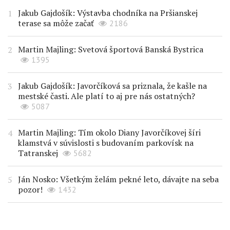
Jakub Gajdošík: Výstavba chodníka na Pršianskej
terase sa môže začať
2186
Martin Majling: Svetová športová Banská Bystrica
1395
Jakub Gajdošík: Javorčíková sa priznala, že kašle na
mestské časti. Ale platí to aj pre nás ostatných?
5087
Martin Majling: Tím okolo Diany Javorčíkovej šíri
klamstvá v súvislosti s budovaním parkovísk na
Tatranskej
5682
Ján Nosko: Všetkým želám pekné leto, dávajte na seba
pozor!
1432