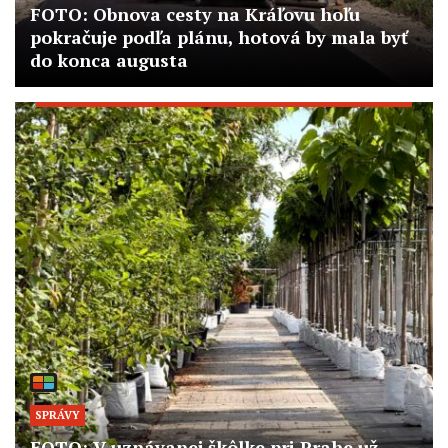
FOTO: Obnova cesty na Kráľovu hoľu
pokračuje podľa plánu, hotová by mala byť
do konca augusta
SPRÁVY
FOTO: V uznávanej škôlke pri Prahe už