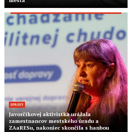
mesta
SPRÁVY
Javorčíkovej aktivistka urážala
zamestnancov mestského úradu a
ZAaRESu, nakoniec skončila s hanbou