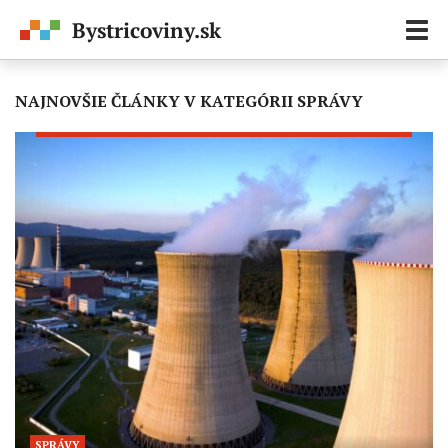
Zobr
navi
NAJNOVŠIE ČLÁNKY V KATEGÓRII SPRÁVY
SPRÁVY