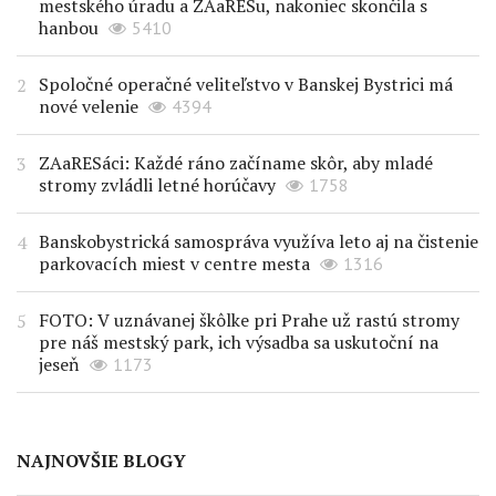
mestského úradu a ZAaRESu, nakoniec skončila s
hanbou
5410
Spoločné operačné veliteľstvo v Banskej Bystrici má
nové velenie
4394
ZAaRESáci: Každé ráno začíname skôr, aby mladé
stromy zvládli letné horúčavy
1758
Banskobystrická samospráva využíva leto aj na čistenie
parkovacích miest v centre mesta
1316
FOTO: V uznávanej škôlke pri Prahe už rastú stromy
pre náš mestský park, ich výsadba sa uskutoční na
jeseň
1173
NAJNOVŠIE BLOGY