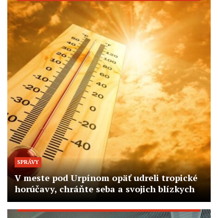
SPRÁVY
V meste pod Urpínom opäť udreli tropické
horúčavy, chráňte seba a svojich blízkych