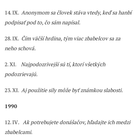
14. IX.
Anonymom sa človek stáva vtedy, keď sa hanbí
podpisať pod to, čo sám napísal.
28. IX.
Čím väčší hrdina, tým viac zbabelcov sa za
neho schová.
2. XI.
Najpodozrivejší sú tí, ktorí všetkých
podozrievajú.
23. XI.
Aj použitie sily môže byť známkou slabosti.
1990
12. IV
. Ak potrebujete donášačov, hľadajte ich medzi
zbabelcami
.