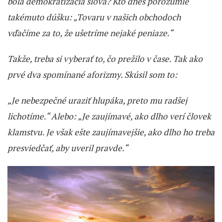
bola demokratizácia slova? Kto dnes porozumie
takémuto dúšku: „Tovaru v našich obchodoch
vďačíme za to, že ušetríme nejaké peniaze.“
Takže, treba si vyberať to, čo prežilo v čase. Tak ako
prvé dva spomínané aforizmy. Skúsil som to:
„Je nebezpečné uraziť hlupáka, preto mu radšej
lichotíme.“ Alebo: „Je zaujímavé, ako dlho verí človek
klamstvu. Je však ešte zaujímavejšie, ako dlho ho treba
presviedčať, aby uveril pravde.“