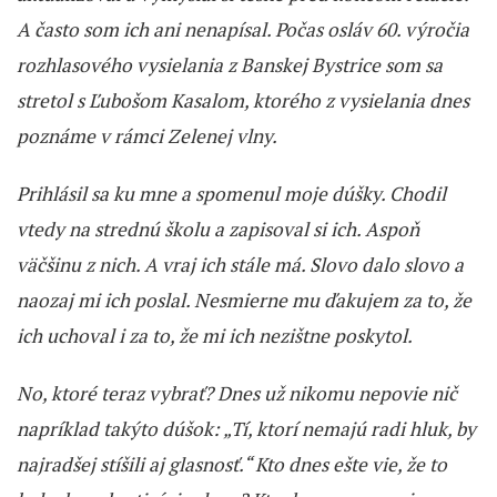
A často som ich ani nenapísal. Počas osláv 60. výročia
rozhlasového vysielania z Banskej Bystrice som sa
stretol s Ľubošom Kasalom, ktorého z vysielania dnes
poznáme v rámci Zelenej vlny.
Prihlásil sa ku mne a spomenul moje dúšky. Chodil
vtedy na strednú školu a zapisoval si ich. Aspoň
väčšinu z nich. A vraj ich stále má. Slovo dalo slovo a
naozaj mi ich poslal. Nesmierne mu ďakujem za to, že
ich uchoval i za to, že mi ich nezištne poskytol.
No, ktoré teraz vybrať? Dnes už nikomu nepovie nič
napríklad takýto dúšok: „Tí, ktorí nemajú radi hluk, by
najradšej stíšili aj glasnosť.“ Kto dnes ešte vie, že to