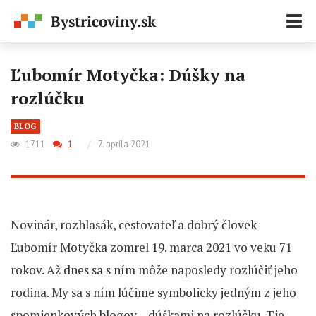
Zobr
navi
Ľubomír Motyčka: Dúšky na
rozlúčku
BLOG
1711
1
/
7. apríla 2021
Novinár, rozhlasák, cestovateľ a dobrý človek
Ľubomír Motyčka zomrel 19. marca 2021 vo veku 71
rokov. Až dnes sa s ním môže naposledy rozlúčiť jeho
rodina. My sa s ním lúčime symbolicky jedným z jeho
spomienkových blogov – dúškami na rozlúčku. Tie