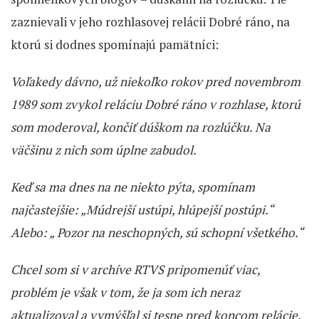
zaznievali v jeho rozhlasovej relácii Dobré ráno, na
ktorú si dodnes spomínajú pamätníci:
Voľakedy dávno, už niekoľko rokov pred novembrom
1989 som zvykol reláciu Dobré ráno v rozhlase, ktorú
som moderoval, končiť dúškom na rozlúčku. Na
väčšinu z nich som úplne zabudol.
Keď sa ma dnes na ne niekto pýta, spomínam
najčastejšie: „Múdrejší ustúpi, hlúpejší postúpi.“
Alebo: „ Pozor na neschopných, sú schopní všetkého.“
Chcel som si v archíve RTVS pripomenúť viac,
problém je však v tom, že ja som ich neraz
aktualizoval a vymýšľal si tesne pred koncom relácie.