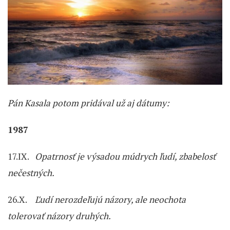
Pán Kasala potom pridával už aj dátumy:
1987
17.IX.
Opatrnosť je výsadou múdrych ľudí, zbabelosť
nečestných.
26.X.
Ľudí nerozdeľujú názory, ale neochota
tolerovať názory druhých.