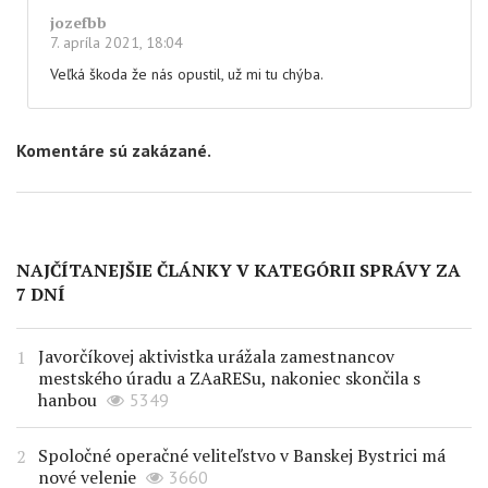
jozefbb
7. apríla 2021, 18:04
Veľká škoda že nás opustil, už mi tu chýba.
Komentáre sú zakázané.
NAJČÍTANEJŠIE ČLÁNKY V KATEGÓRII SPRÁVY ZA
7 DNÍ
Javorčíkovej aktivistka urážala zamestnancov
mestského úradu a ZAaRESu, nakoniec skončila s
hanbou
5349
Spoločné operačné veliteľstvo v Banskej Bystrici má
nové velenie
3660