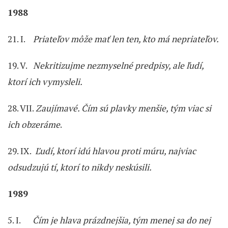
1988
21. I.
Priateľov môže mať len ten, kto má nepriateľov.
19. V.
Nekritizujme nezmyselné predpisy, ale ľudí,
ktorí ich vymysleli.
28. VII.
Zaujímavé. Čím sú plavky menšie, tým viac si
ich obzeráme
.
29. IX.
Ľudí, ktorí idú hlavou proti múru, najviac
odsudzujú tí, ktorí to nikdy neskúsili.
1989
5. I.
Čím je hlava prázdnejšia, tým menej sa do nej