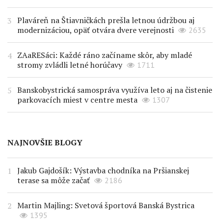
Plaváreň na Štiavničkách prešla letnou údržbou aj
modernizáciou, opäť otvára dvere verejnosti
2635
ZAaRESáci: Každé ráno začíname skôr, aby mladé
stromy zvládli letné horúčavy
1711
Banskobystrická samospráva využíva leto aj na čistenie
parkovacích miest v centre mesta
1307
NAJNOVŠIE BLOGY
Jakub Gajdošík: Výstavba chodníka na Pršianskej
terase sa môže začať
2186
Martin Majling: Svetová športová Banská Bystrica
1395