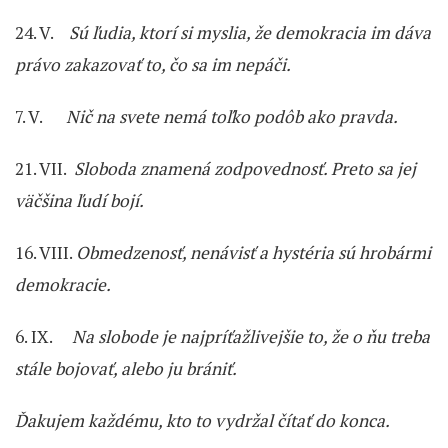
24. V.
Sú ľudia, ktorí si myslia, že demokracia im dáva
právo zakazovať to, čo sa im nepáči.
7. V.
Nič na svete nemá toľko podôb ako pravda.
21. VII.
Sloboda znamená zodpovednosť. Preto sa jej
väčšina ľudí bojí.
16. VIII.
Obmedzenosť, nenávisť a hystéria sú hrobármi
demokracie.
6. IX.
Na slobode je najpríťažlivejšie to, že o ňu treba
stále bojovať, alebo ju brániť.
Ďakujem každému, kto to vydržal čítať do konca.