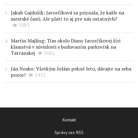
Jakub Gajdošík: Javorčíková sa priznala, že kašle na
mestské časti. Ale platí to aj pre nás ostatných?
5083
Martin Majling: Tím okolo Diany Javorčíkovej šíri
klamstvá v súvislosti s budovaním parkovísk na
Tatranskej
5681
Ján Nosko: Všetkým želám pekné leto, dávajte na seba
pozor!
1432
Kontakt
Správy cez RSS