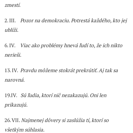
zmestí
.
2. III.
Pozor na demokraciu. Potrestá každého, kto jej
ublíži.
6. IV.
Viac ako problémy hnevá ľudí to, že ich nikto
nerieši.
13. IV.
Pravdu môžeme stokrát prekrútiť. Aj tak sa
narovná
.
19.IV.
Sú ľudia, ktorí nič nezakazujú. Oni len
prikazujú.
26. VII
. Najmenej dôvery si zaslúžia tí, ktorí so
všetkým súhlasia.