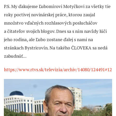
P.S. My ďakujeme Ľubomírovi Motyčkovi za všetky tie
roky poctivej novinárskej práce, ktorou zaujal
množstvo vďačných rozhlasových poslucháčov
a čitateľov svojich blogov. Dnes sa s ním navždy lúči
jeho rodina, ale Ľubo zostane ďalej s nami na
stránkach Bystricovín. Na takého ČLOVEKA sa nedá
zabudnúť…
https://www.rtvs.sk/televizia/archiv/14080/124491#12