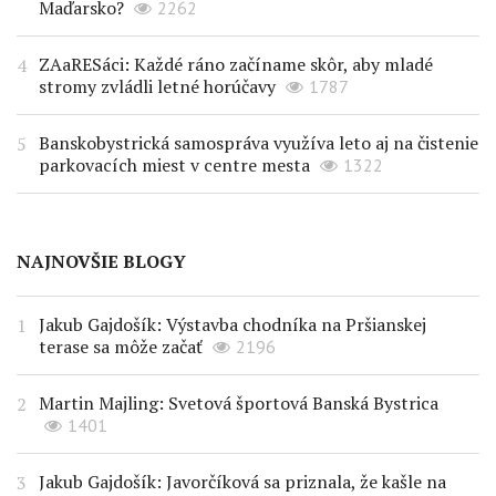
Maďarsko?
2262
ZAaRESáci: Každé ráno začíname skôr, aby mladé
stromy zvládli letné horúčavy
1787
Banskobystrická samospráva využíva leto aj na čistenie
parkovacích miest v centre mesta
1322
NAJNOVŠIE BLOGY
Jakub Gajdošík: Výstavba chodníka na Pršianskej
terase sa môže začať
2196
Martin Majling: Svetová športová Banská Bystrica
1401
Jakub Gajdošík: Javorčíková sa priznala, že kašle na