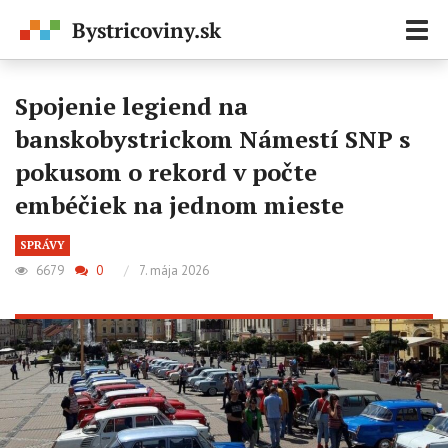
Zobr
navi
Spojenie legiend na
banskobystrickom Námestí SNP s
pokusom o rekord v počte
embéčiek na jednom mieste
SPRÁVY
6679
0
/
7. mája 2026