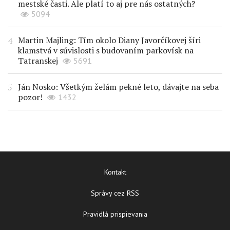
mestské časti. Ale platí to aj pre nás ostatných?
5094
Martin Majling: Tím okolo Diany Javorčíkovej šíri
klamstvá v súvislosti s budovaním parkovísk na
Tatranskej
5691
Ján Nosko: Všetkým želám pekné leto, dávajte na seba
pozor!
1432
Kontakt
Správy cez RSS
Pravidlá prispievania