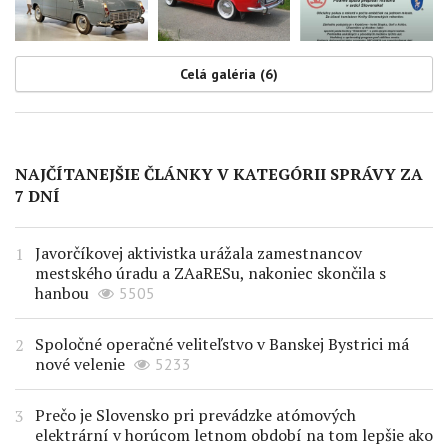
Celá galéria (6)
NAJČÍTANEJŠIE ČLÁNKY V KATEGÓRII SPRÁVY ZA
7 DNÍ
Javorčíkovej aktivistka urážala zamestnancov
mestského úradu a ZAaRESu, nakoniec skončila s
hanbou
5505
Spoločné operačné veliteľstvo v Banskej Bystrici má
nové velenie
5233
Prečo je Slovensko pri prevádzke atómových
elektrární v horúcom letnom období na tom lepšie ako