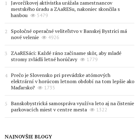
Javorčíkovej aktivistka urážala zamestnancov
mestského úradu a ZAaRESu, nakoniec skončila s
hanbou
5479
Spoločné operačné veliteľstvo v Banskej Bystrici má
nové velenie
4926
ZAaRESáci: Každé ráno začíname skôr, aby mladé
stromy zvládli letné horúčavy
1779
Prečo je Slovensko pri prevádzke atómových
elektrární v horúcom letnom období na tom lepšie ako
Maďarsko?
1735
Banskobystrická samospráva využíva leto aj na čistenie
parkovacích miest v centre mesta
1322
NAJNOVŠIE BLOGY