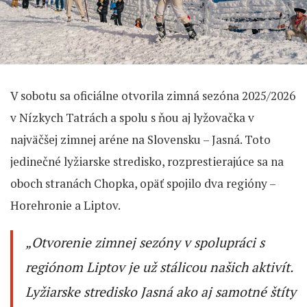
V sobotu sa oficiálne otvorila zimná sezóna 2025/2026
v Nízkych Tatrách a spolu s ňou aj lyžovačka v
najväčšej zimnej aréne na Slovensku – Jasná. Toto
jedinečné lyžiarske stredisko, rozprestierajúce sa na
oboch stranách Chopka, opäť spojilo dva regióny –
Horehronie a Liptov.
„Otvorenie zimnej sezóny v spolupráci s
regiónom Liptov je už stálicou našich aktivít.
Lyžiarske stredisko Jasná ako aj samotné štíty