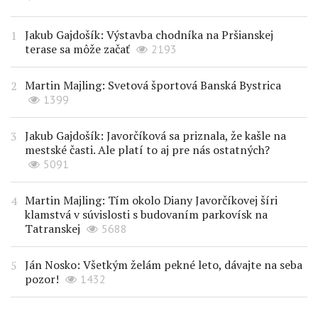
Jakub Gajdošík: Výstavba chodníka na Pršianskej
terase sa môže začať
2193
Martin Majling: Svetová športová Banská Bystrica
1399
Jakub Gajdošík: Javorčíková sa priznala, že kašle na
mestské časti. Ale platí to aj pre nás ostatných?
5091
Martin Majling: Tím okolo Diany Javorčíkovej šíri
klamstvá v súvislosti s budovaním parkovísk na
Tatranskej
5688
Ján Nosko: Všetkým želám pekné leto, dávajte na seba
pozor!
1432