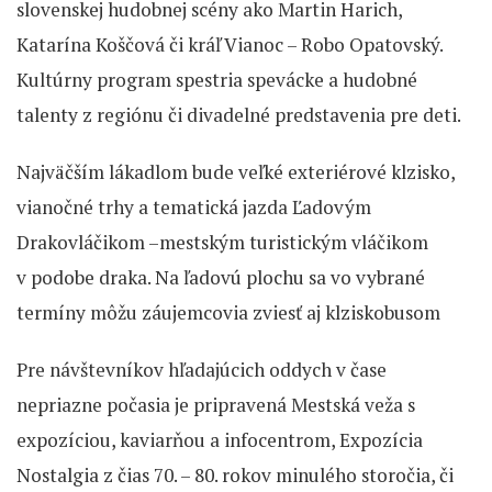
slovenskej hudobnej scény ako Martin Harich,
Katarína Koščová či kráľ Vianoc – Robo Opatovský.
Kultúrny program spestria spevácke a hudobné
talenty z regiónu či divadelné predstavenia pre deti.
Najväčším lákadlom bude veľké exteriérové klzisko,
vianočné trhy a tematická jazda Ľadovým
Drakovláčikom –mestským turistickým vláčikom
v podobe draka. Na ľadovú plochu sa vo vybrané
termíny môžu záujemcovia zviesť aj klziskobusom
Pre návštevníkov hľadajúcich oddych v čase
nepriazne počasia je pripravená Mestská veža s
expozíciou, kaviarňou a infocentrom, Expozícia
Nostalgia z čias 70. – 80. rokov minulého storočia, či