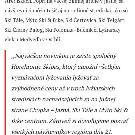
strediskách. Popri najväčšej zimnej aréne v Jasnej sa
návštevníci môžu tešiť aj na rodinné strediská, ako sú
Ski Tále, Mýto Ski & Bike, Ski Čertovica, Ski Telgárt,
Ski Čierny Balog, Ski Polomka–Búčnik či Lyžiarsky
vlek u Medveďa v Osrblí.
,,Najväčšou novinkou je zaiste spoločný
Horehronie Skipas, ktorý umožní všetkým
vyznávačom lyžovania lyžovať za
zvýhodnené ceny až v troch lyžiarskych
strediskách nachádzajúcich sa na južnej
strane Chopka – Jasná, Ski Tále a Mýto Ski &
Bike centrum. Zároveň si dovoľujeme pozvať
všetkých návštevníkov regiónu dňa 21.