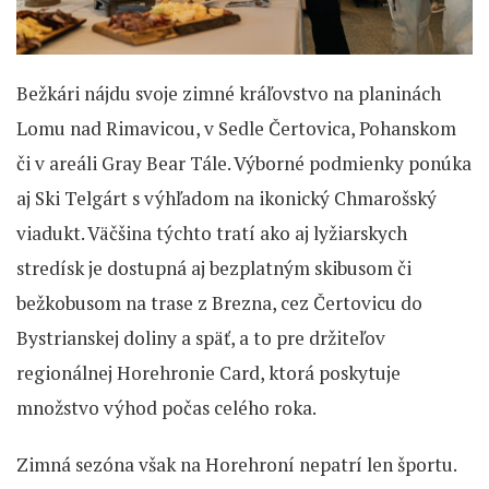
Bežkári nájdu svoje zimné kráľovstvo na planinách
Lomu nad Rimavicou, v Sedle Čertovica, Pohanskom
či v areáli Gray Bear Tále. Výborné podmienky ponúka
aj Ski Telgárt s výhľadom na ikonický Chmarošský
viadukt. Väčšina týchto tratí ako aj lyžiarskych
stredísk je dostupná aj bezplatným skibusom či
bežkobusom na trase z Brezna, cez Čertovicu do
Bystrianskej doliny a späť, a to pre držiteľov
regionálnej Horehronie Card, ktorá poskytuje
množstvo výhod počas celého roka.
Zimná sezóna však na Horehroní nepatrí len športu.