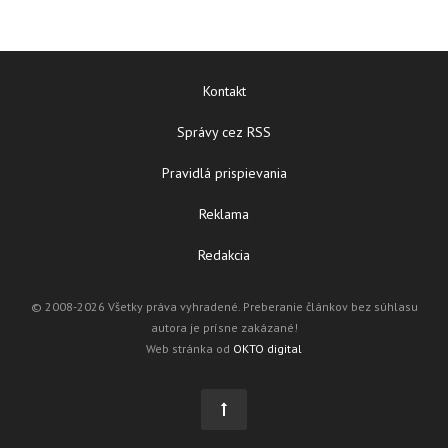
Kontakt
Správy cez RSS
Pravidlá prispievania
Reklama
Redakcia
© 2008-2026 Všetky práva vyhradené. Preberanie článkov bez súhlasu
autora je prísne zakázané!
Web stránka od
OKTO digital