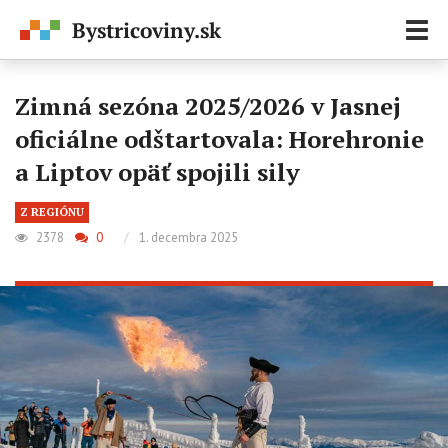
Zobr
navi
Zimná sezóna 2025/2026 v Jasnej
oficiálne odštartovala: Horehronie
a Liptov opäť spojili sily
Z REGIÓNU
2378
0
/
1. decembra 2025