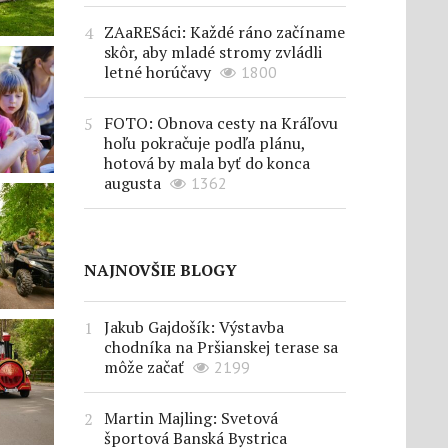
ZAaRESáci: Každé ráno začíname
skôr, aby mladé stromy zvládli
letné horúčavy
1800
FOTO: Obnova cesty na Kráľovu
hoľu pokračuje podľa plánu,
hotová by mala byť do konca
augusta
1362
NAJNOVŠIE BLOGY
Jakub Gajdošík: Výstavba
chodníka na Pršianskej terase sa
môže začať
2199
Martin Majling: Svetová
športová Banská Bystrica