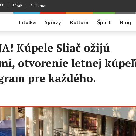
SS
|
Súťaž
|
Reklama
Titulka
Správy
Kultúra
Šport
Blog
! Kúpele Sliač ožijú
i, otvorenie letnej kúpeľ
ogram pre každého.