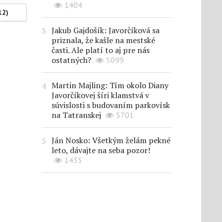
1404
12)
Jakub Gajdošík: Javorčíková sa
priznala, že kašle na mestské
časti. Ale platí to aj pre nás
ostatných?
5099
Martin Majling: Tím okolo Diany
Javorčíkovej šíri klamstvá v
súvislosti s budovaním parkovísk
na Tatranskej
5701
Ján Nosko: Všetkým želám pekné
leto, dávajte na seba pozor!
1435