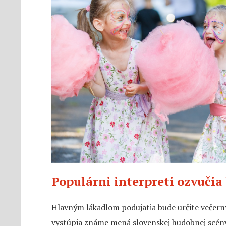
Populárni interpreti ozvučia
Hlavným lákadlom podujatia bude určite večer
vystúpia známe mená slovenskej hudobnej scén