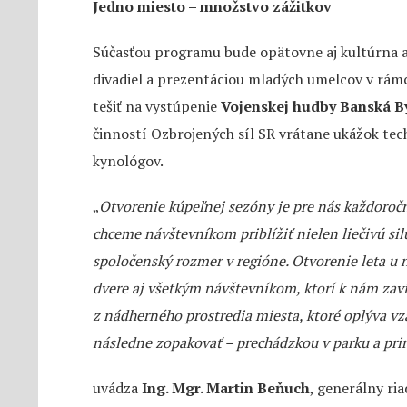
Jedno miesto – množstvo zážitkov
Súčasťou programu bude opätovne aj kultúrna 
divadiel a prezentáciou mladých umelcov v rámc
tešiť na vystúpenie
Vojenskej hudby Banská By
činností Ozbrojených síl SR vrátane ukážok tech
kynológov.
„
Otvorenie kúpeľnej sezóny je pre nás každoro
chceme návštevníkom priblížiť nielen liečivú silu
spoločenský rozmer v regióne. Otvorenie leta u 
dvere aj všetkým návštevníkom, ktorí k nám zavít
z nádherného prostredia miesta, ktoré oplýva v
následne zopakovať – prechádzkou v parku a pri
uvádza
Ing. Mgr. Martin Beňuch
, generálny ria