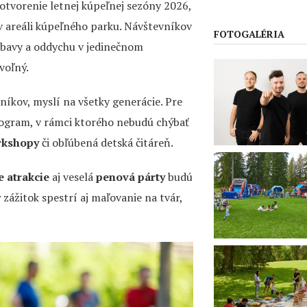
otvorenie letnej kúpeľnej sezóny 2026,
 v areáli kúpeľného parku. Návštevníkov
FOTOGALÉRIA
ábavy a oddychu v jedinečnom
 voľný.
níkov, myslí na všetky generácie. Pre
ogram, v rámci ktorého nebudú chýbať
rkshopy
či obľúbená detská čitáreň.
e atrakcie
aj veselá
penová párty
budú
zážitok spestrí aj maľovanie na tvár,