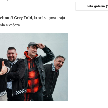
Celá galéria (
Sebou
či
Grey Fold
, ktorí sa postarajú
ia a večera.