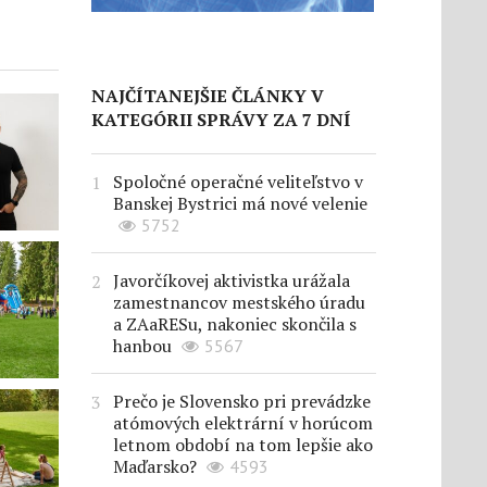
NAJČÍTANEJŠIE ČLÁNKY V
KATEGÓRII SPRÁVY ZA 7 DNÍ
Spoločné operačné veliteľstvo v
Banskej Bystrici má nové velenie
5752
Javorčíkovej aktivistka urážala
zamestnancov mestského úradu
a ZAaRESu, nakoniec skončila s
hanbou
5567
Prečo je Slovensko pri prevádzke
atómových elektrární v horúcom
letnom období na tom lepšie ako
Maďarsko?
4593