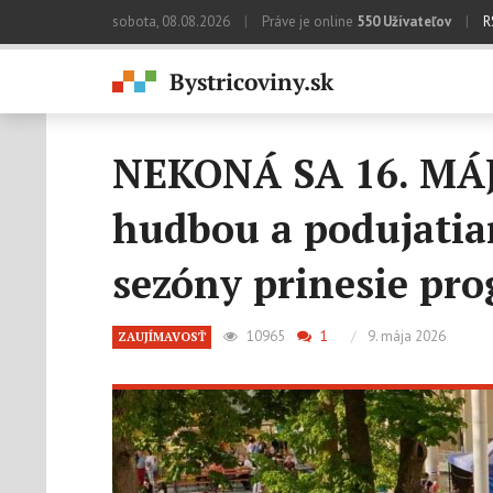
sobota, 08.08.2026
|
Práve je online
550 Užívateľov
|
R
NEKONÁ SA 16. MÁJA
hudbou a podujatiam
sezóny prinesie pr
10965
1
/
9. mája 2026
ZAUJÍMAVOSŤ