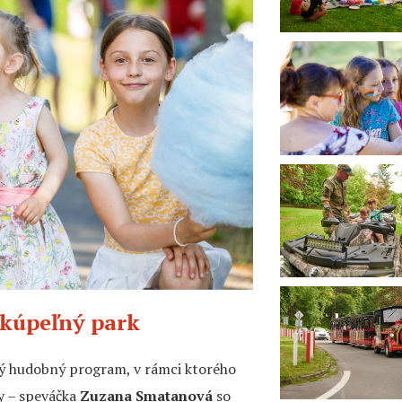
 kúpeľný park
ný hudobný program, v rámci ktorého
y – speváčka
Zuzana Smatanová
so