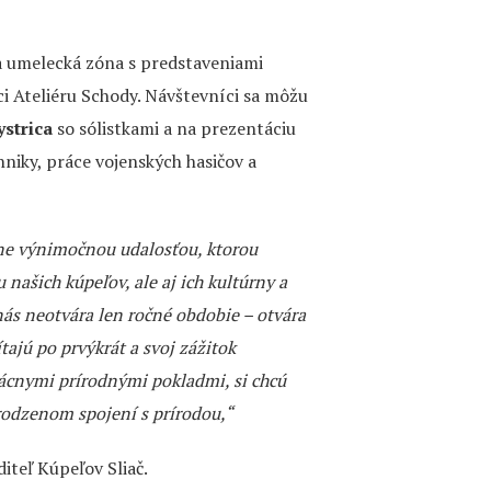
a umelecká zóna s predstaveniami
i Ateliéru Schody. Návštevníci sa môžu
strica
so sólistkami a na prezentáciu
niky, práce vojenských hasičov a
čne výnimočnou udalosťou, ktorou
 našich kúpeľov, ale aj ich kultúrny a
nás neotvára len ročné obdobie – otvára
ajú po prvýkrát a svoj zážitok
zácnymi prírodnými pokladmi, si chcú
rodzenom spojení s prírodou,“
diteľ Kúpeľov Sliač.