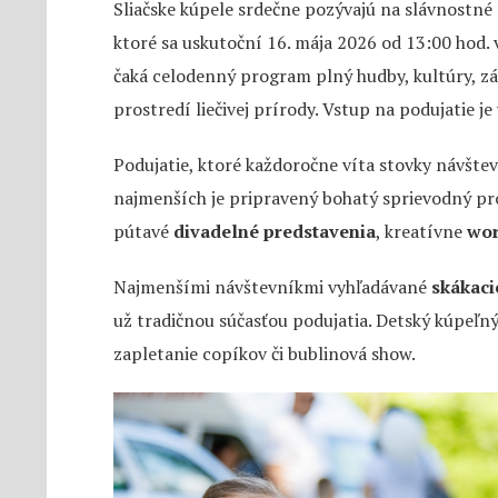
Sliačske kúpele srdečne pozývajú na slávnostné 
ktoré sa uskutoční 16. mája 2026 od 13:00 hod.
čaká celodenný program plný hudby, kultúry, z
prostredí liečivej prírody. Vstup na podujatie je
Podujatie, ktoré každoročne víta stovky návštev
najmenších je pripravený bohatý sprievodný pr
pútavé
divadelné predstavenia
, kreatívne
wo
Najmenšími návštevníkmi vyhľadávané
skákaci
už tradičnou súčasťou podujatia. Detský kúpeľný 
zapletanie copíkov či bublinová show.