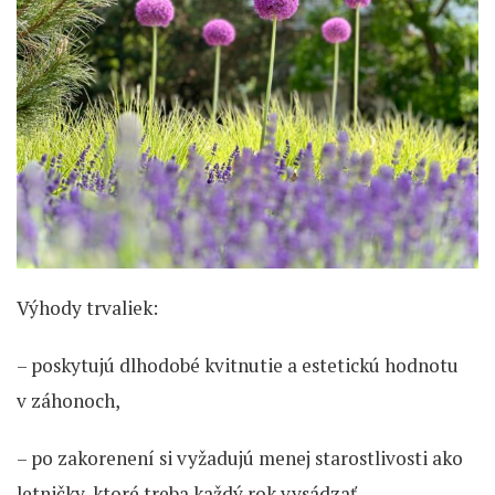
Výhody trvaliek:
– poskytujú dlhodobé kvitnutie a estetickú hodnotu
v záhonoch,
– po zakorenení si vyžadujú menej starostlivosti ako
letničky, ktoré treba každý rok vysádzať,