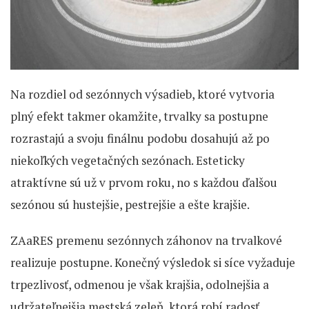
Na rozdiel od sezónnych výsadieb, ktoré vytvoria
plný efekt takmer okamžite, trvalky sa postupne
rozrastajú a svoju finálnu podobu dosahujú až po
niekoľkých vegetačných sezónach. Esteticky
atraktívne sú už v prvom roku, no s každou ďalšou
sezónou sú hustejšie, pestrejšie a ešte krajšie.
ZAaRES premenu sezónnych záhonov na trvalkové
realizuje postupne. Konečný výsledok si síce vyžaduje
trpezlivosť, odmenou je však krajšia, odolnejšia a
udržateľnejšia mestská zeleň, ktorá robí radosť