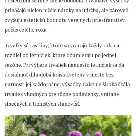
dôsledkom sú dlhé suché obdobia. Trvalkové výsadby
prinášajú nielen nižšie nároky na údržbu, ale zároveň
zvyšujú estetickú hodnotu verejných priestranstiev
počas celého roka.
Trvalky sú rastliny, ktoré sa vracajú každý rok, na
rozdiel od letničiek, ktoré odumierajú po jednej
sezóne. Pri výbere trvaliek namiesto letničiek sa dá
dosiahnuť dlhodobá krása kveteny v meste bez
nutnosti jej každoročnej výsadby. Existuje široká škála
trvaliek vhodných pre rôzne podmienky, vrátane
slnečných a tienistých stanovíšť.