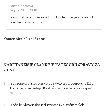
Anna Salvova
4. júla 2026, 20:10
veľmi pekné a udržiavané klobúk dole u nás je v záhonoch
viac buriny ako kvetov
Komentáre sú zakázané.
NAJČÍTANEJŠIE ČLÁNKY V KATEGÓRII SPRÁVY ZA
7 DNÍ
Progresívne Slovensko cez výzvu za obnovu pláže
zbiera osobné údaje Bystričanov na svoju kampaň
6561
Prečo je Slovensko pri prevádzke atómových