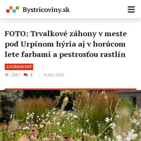
Zobr
navi
FOTO: Trvalkové záhony v meste
pod Urpínom hýria aj v horúcom
lete farbami a pestrosťou rastlín
ZAUJÍMAVOSŤ
2882
2
/
4. júla 2026