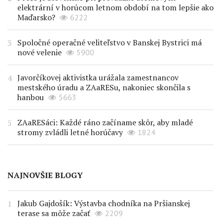
elektrární v horúcom letnom období na tom lepšie ako
Maďarsko?
6222
Spoločné operačné veliteľstvo v Banskej Bystrici má
nové velenie
5900
Javorčíkovej aktivistka urážala zamestnancov
mestského úradu a ZAaRESu, nakoniec skončila s
hanbou
5663
ZAaRESáci: Každé ráno začíname skôr, aby mladé
stromy zvládli letné horúčavy
1824
NAJNOVŠIE BLOGY
Jakub Gajdošík: Výstavba chodníka na Pršianskej
terase sa môže začať
2209