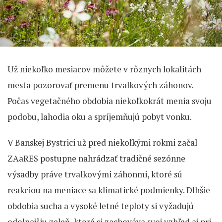
Už niekoľko mesiacov môžete v rôznych lokalitách
mesta pozorovať premenu trvalkových záhonov.
Počas vegetačného obdobia niekoľkokrát menia svoju
podobu, lahodia oku a spríjemňujú pobyt vonku.
V Banskej Bystrici už pred niekoľkými rokmi začal
ZAaRES postupne nahrádzať tradičné sezónne
výsadby práve trvalkovými záhonmi, ktoré sú
reakciou na meniace sa klimatické podmienky. Dlhšie
obdobia sucha a vysoké letné teploty si vyžadujú
odolnejšiu zeleň, ktorá si zachováva svoj vzhľad aj pri