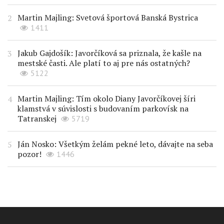
Martin Majling: Svetová športová Banská Bystrica
1411
Jakub Gajdošík: Javorčíková sa priznala, že kašle na
mestské časti. Ale platí to aj pre nás ostatných?
5122
Martin Majling: Tím okolo Diany Javorčíkovej šíri
klamstvá v súvislosti s budovaním parkovísk na
Tatranskej
5719
Ján Nosko: Všetkým želám pekné leto, dávajte na seba
pozor!
1446