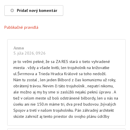
Pridať nový komentár
Publikačné pravidlá
Anna
5. júla 2026, 09:26
je to veľmi pekné, že sa ZA RES stará o tieto vyhradené
miesta . vždy a všade kvitli, len trojuholník na križovatke
ul.Švrrmova a Trieda Hradca Králové sa toho nedožil.
Nám tu zostal , len jeden Bilbord z čias komunizmu už roky,
obrátený trávou. Nevim či táto trojuholník , nepatrí nikomu,
ale možno aj my by sme si zaslúžili nejakú peknú úpravu . A
tiež v celom meste už boli odstránené bilbordy, len u nás na
úseku ani nie 150.m máme tri, dva pred budovou ,bývalých
Spojov a tretí v našom trojuholníku. Pán záhradný architekt
skúste zahrnúť aj tento priestor do svojho plánu údržby