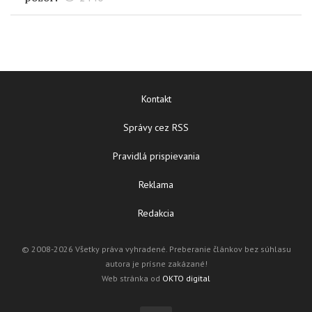
Kontakt
Správy cez RSS
Pravidlá prispievania
Reklama
Redakcia
© 2008-2026 Všetky práva vyhradené. Preberanie článkov bez súhlasu
autora je prísne zakázané!
Web stránka od
OKTO digital