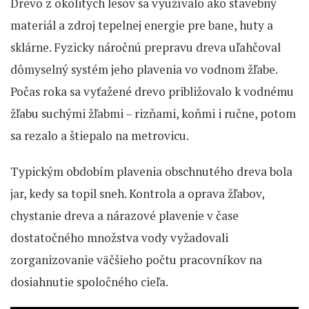
Drevo z okolitých lesov sa využívalo ako stavebný
materiál a zdroj tepelnej energie pre bane, huty a
sklárne. Fyzicky náročnú prepravu dreva uľahčoval
dômyselný systém jeho plavenia vo vodnom žľabe.
Počas roka sa vyťažené drevo približovalo k vodnému
žľabu suchými žľabmi – rizňami, koňmi i ručne, potom
sa rezalo a štiepalo na metrovicu.
Typickým obdobím plavenia obschnutého dreva bola
jar, kedy sa topil sneh. Kontrola a oprava žľabov,
chystanie dreva a nárazové plavenie v čase
dostatočného množstva vody vyžadovali
zorganizovanie väčšieho počtu pracovníkov na
dosiahnutie spoločného cieľa.