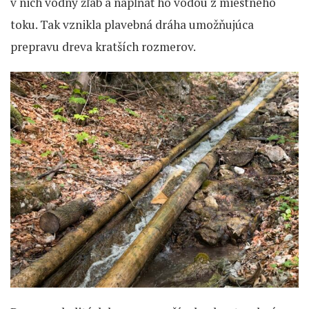
v nich vodný žľab a napĺňať ho vodou z miestneho
toku. Tak vznikla plavebná dráha umožňujúca
prepravu dreva kratších rozmerov.