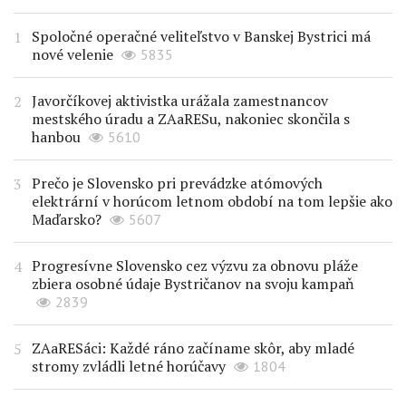
Spoločné operačné veliteľstvo v Banskej Bystrici má
nové velenie
5835
Javorčíkovej aktivistka urážala zamestnancov
mestského úradu a ZAaRESu, nakoniec skončila s
hanbou
5610
Prečo je Slovensko pri prevádzke atómových
elektrární v horúcom letnom období na tom lepšie ako
Maďarsko?
5607
Progresívne Slovensko cez výzvu za obnovu pláže
zbiera osobné údaje Bystričanov na svoju kampaň
2839
ZAaRESáci: Každé ráno začíname skôr, aby mladé
stromy zvládli letné horúčavy
1804