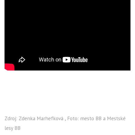
Zdroj: Zdenka Marhefková , Foto: mesto BB a Mestské
lesy BB