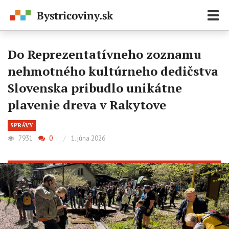
Zobr
navi
Do Reprezentatívneho zoznamu
nehmotného kultúrneho dedičstva
Slovenska pribudlo unikátne
plavenie dreva v Rakytove
SPRÁVY
7931
0
/
1. júna 2026