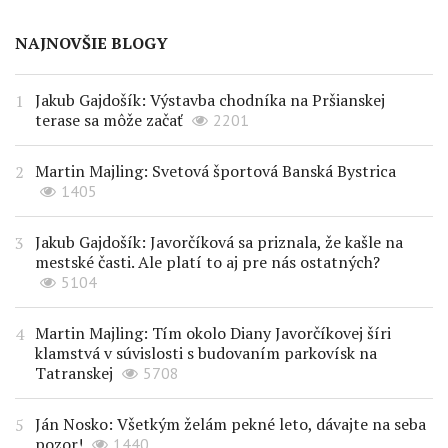
NAJNOVŠIE BLOGY
Jakub Gajdošík: Výstavba chodníka na Pršianskej
terase sa môže začať
2201
Martin Majling: Svetová športová Banská Bystrica
1405
Jakub Gajdošík: Javorčíková sa priznala, že kašle na
mestské časti. Ale platí to aj pre nás ostatných?
5104
Martin Majling: Tím okolo Diany Javorčíkovej šíri
klamstvá v súvislosti s budovaním parkovísk na
Tatranskej
5708
Ján Nosko: Všetkým želám pekné leto, dávajte na seba
pozor!
1440