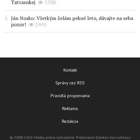
Tatranskej
5708
Ján Nosko: Všetkým želám pekné leto, dávajte na seba
pozor!
1445
Kontakt
Správy cez RSS
Pravidlá prispievania
Reklama
Redakcia
© 2008-2026 Všetky práva vyhradené. Preberanie článkov bez súhlasu