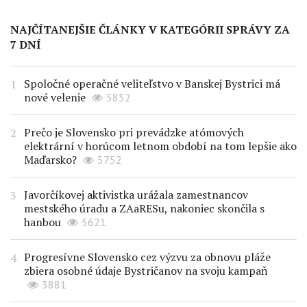
NAJČÍTANEJŠIE ČLÁNKY V KATEGÓRII SPRÁVY ZA
7 DNÍ
Spoločné operačné veliteľstvo v Banskej Bystrici má
nové velenie
5852
Prečo je Slovensko pri prevádzke atómových
elektrární v horúcom letnom období na tom lepšie ako
Maďarsko?
5752
Javorčíkovej aktivistka urážala zamestnancov
mestského úradu a ZAaRESu, nakoniec skončila s
hanbou
5621
Progresívne Slovensko cez výzvu za obnovu pláže
zbiera osobné údaje Bystričanov na svoju kampaň
3881