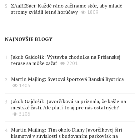
ZAaRESáci: Každé ráno začíname skôr, aby mladé
stromy zvládli letné horúčavy
1809
NAJNOVŠIE BLOGY
Jakub Gajdošík: Výstavba chodníka na Pršianskej
terase sa môže začať
2201
Martin Majling: Svetová športová Banská Bystrica
1405
Jakub Gajdošík: Javorčíková sa priznala, že kašle na
mestské časti. Ale platí to aj pre nás ostatných?
5106
Martin Majling: Tím okolo Diany Javorčíkovej šíri
klamstvá v súvislosti s budovaním parkovísk na