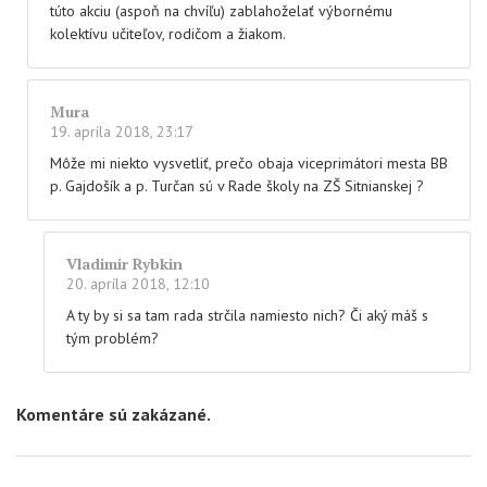
túto akciu (aspoň na chvíľu) zablahoželať výbornému
kolektívu učiteľov, rodičom a žiakom.
Mura
19. apríla 2018, 23:17
Môže mi niekto vysvetliť, prečo obaja viceprimátori mesta BB
p. Gajdošík a p. Turčan sú v Rade školy na ZŠ Sitnianskej ?
Vladimir Rybkin
20. apríla 2018, 12:10
A ty by si sa tam rada strčila namiesto nich? Či aký máš s
tým problém?
Komentáre sú zakázané.