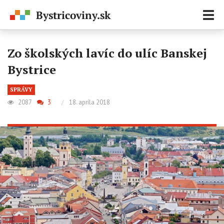
Zobr
navi
Zo školských lavíc do ulíc Banskej
Bystrice
SPRÁVY
2087
3
/
18. apríla 2018