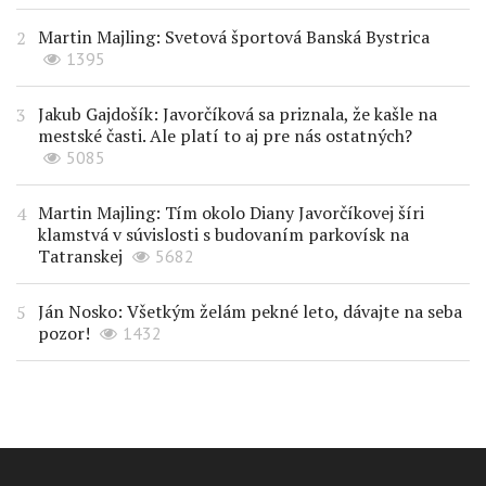
Martin Majling: Svetová športová Banská Bystrica
1395
Jakub Gajdošík: Javorčíková sa priznala, že kašle na
mestské časti. Ale platí to aj pre nás ostatných?
5085
Martin Majling: Tím okolo Diany Javorčíkovej šíri
klamstvá v súvislosti s budovaním parkovísk na
Tatranskej
5682
Ján Nosko: Všetkým želám pekné leto, dávajte na seba
pozor!
1432