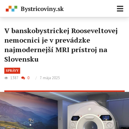
Zobr
navi
V banskobystrickej Rooseveltovej
nemocnici je v prevádzke
najmodernejší MRI prístroj na
Slovensku
SPRÁVY
1387
0
/
7. mája 2025