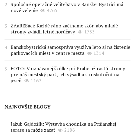
Spoločné operačné veliteľstvo v Banskej Bystrici má
nové velenie
4265
ZAaRESáci: Každé ráno začíname skôr, aby mladé
stromy zvládli letné horúčavy
1753
Banskobystrická samospráva využíva leto aj na čistenie
parkovacích miest v centre mesta
1314
FOTO: V uznávanej škôlke pri Prahe už rastú stromy
pre náš mestský park, ich výsadba sa uskutoční na
jeseň
1162
NAJNOVŠIE BLOGY
Jakub Gajdošík: Výstavba chodníka na Pršianskej
terase sa môže začať
2186