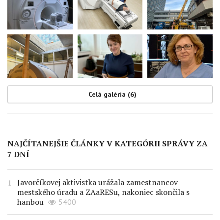
Celá galéria (6)
NAJČÍTANEJŠIE ČLÁNKY V KATEGÓRII SPRÁVY ZA
7 DNÍ
Javorčíkovej aktivistka urážala zamestnancov
mestského úradu a ZAaRESu, nakoniec skončila s
hanbou
5400