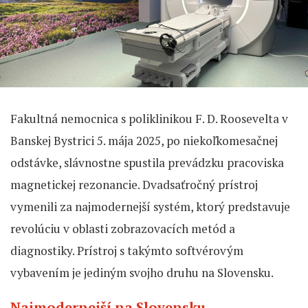
Fakultná nemocnica s poliklinikou F. D. Roosevelta v
Banskej Bystrici 5. mája 2025, po niekoľkomesačnej
odstávke, slávnostne spustila prevádzku pracoviska
magnetickej rezonancie. Dvadsaťročný prístroj
vymenili za najmodernejší systém, ktorý predstavuje
revolúciu v oblasti zobrazovacích metód a
diagnostiky. Prístroj s takýmto softvérovým
vybavením je jediným svojho druhu na Slovensku.
Najmodernejší na Slovensku