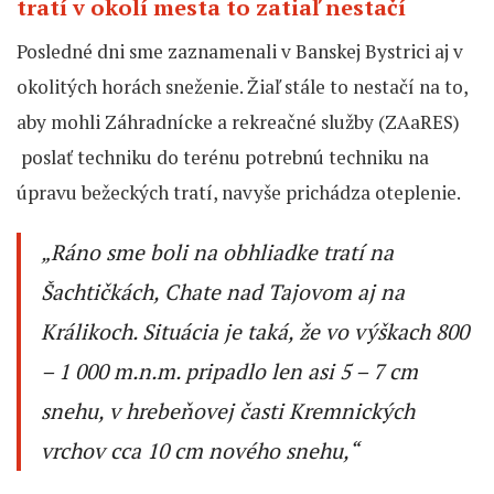
tratí v okolí mesta to zatiaľ nestačí
Posledné dni sme zaznamenali v Banskej Bystrici aj v
okolitých horách sneženie. Žiaľ stále to nestačí na to,
aby mohli Záhradnícke a rekreačné služby (ZAaRES)
poslať techniku do terénu potrebnú techniku na
úpravu bežeckých tratí, navyše prichádza oteplenie.
„
Ráno sme boli na obhliadke tratí na
Šachtičkách, Chate nad Tajovom aj na
Králikoch. Situácia je taká, že vo výškach 800
– 1 000 m.n.m. pripadlo len asi 5 – 7 cm
snehu, v hrebeňovej časti Kremnických
vrchov cca 10 cm nového snehu,“