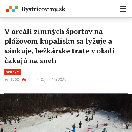
Zobr
navi
V areáli zimných športov na
plážovom kúpalisku sa lyžuje a
sánkuje, bežkárske trate v okolí
čakajú na sneh
SPRÁVY
1200
0
/
8. januára 2025