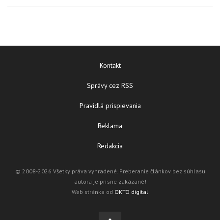
Kontakt
Správy cez RSS
Pravidlá prispievania
Reklama
Redakcia
© 2008-2026 Všetky práva vyhradené. Preberanie článkov bez súhlasu
autora je prísne zakázané!
Web stránka od
OKTO digital