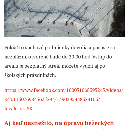
Pokiaľ to snehové podmienky dovolia a počasie sa
nezblázni, otvorené bude do 20:00 hod. Vstup do
areálu je bezplatný. Areál môžete využiť aj po
školských prázdninách.
https://www.facebook.com/100051068395245/videos/
pcb.1160769845635284/1390295448624106?
locale=sk_SK
Aj keď nasnežilo, na úpravu bežeckých