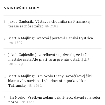
NAJNOVŠIE BLOGY
Jakub Gajdošík: Výstavba chodníka na Pršianskej
terase sa môže začať
2182
Martin Majling: Svetová športová Banská Bystrica
1392
Jakub Gajdošík: Javorčíková sa priznala, že kašle na
mestské časti. Ale platí to aj pre nás ostatných?
5079
Martin Majling: Tím okolo Diany Javorčíkovej šíri
klamstvá v súvislosti s budovaním parkovísk na
Tatranskej
5681
Ján Nosko: Všetkým želám pekné leto, dávajte na seba
pozor!
1431