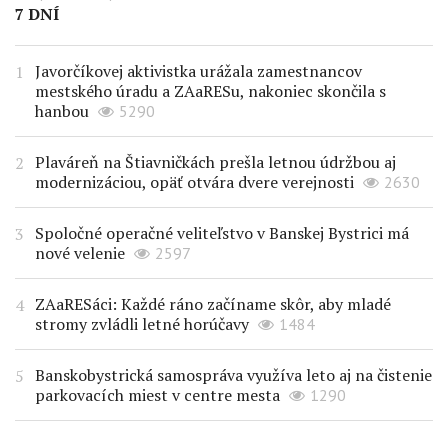
7 DNÍ
Javorčíkovej aktivistka urážala zamestnancov
mestského úradu a ZAaRESu, nakoniec skončila s
hanbou
5290
Plaváreň na Štiavničkách prešla letnou údržbou aj
modernizáciou, opäť otvára dvere verejnosti
2630
Spoločné operačné veliteľstvo v Banskej Bystrici má
nové velenie
2597
ZAaRESáci: Každé ráno začíname skôr, aby mladé
stromy zvládli letné horúčavy
1484
Banskobystrická samospráva využíva leto aj na čistenie
parkovacích miest v centre mesta
1290