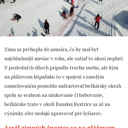
Zima sa prehupla do januára, čo by mal byť
najchladnejší mesiac v roku, ale zatiaľ to akosi neplatí.
V posledných dňoch pripadlo trochu snehu, ale kým
na plážovom kúpalisku to v spojení s umelým
zasnežovaním pomohlo naštartovať bežkársky okruh
spolu so svahom na sánkovanie či bobovanie,
bežkárske trate v okolí Banskej Bystrice sa až na
výnimky ešte nedajú upravovať pre lyžiarov.
Areál zimných športov sa na plážovom