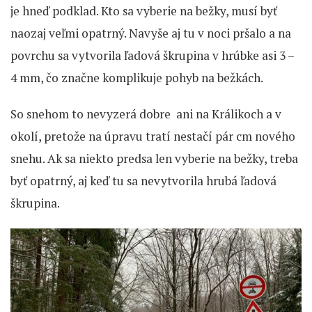
je hneď podklad. Kto sa vyberie na bežky, musí byť
naozaj veľmi opatrný. Navyše aj tu v noci pršalo a na
povrchu sa vytvorila ľadová škrupina v hrúbke asi 3 –
4 mm, čo značne komplikuje pohyb na bežkách.
So snehom to nevyzerá dobre ani na Králikoch a v
okolí, pretože na úpravu tratí nestačí pár cm nového
snehu. Ak sa niekto predsa len vyberie na bežky, treba
byť opatrný, aj keď tu sa nevytvorila hrubá ľadová
škrupina.