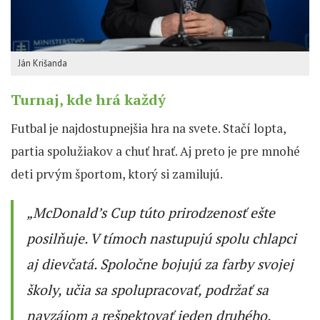
Ján Krišanda
Turnaj, kde hrá každý
Futbal je najdostupnejšia hra na svete. Stačí lopta,
partia spolužiakov a chuť hrať. Aj preto je pre mnohé
deti prvým športom, ktorý si zamilujú.
„McDonald’s Cup túto prirodzenosť ešte
posilňuje. V tímoch nastupujú spolu chlapci
aj dievčatá. Spoločne bojujú za farby svojej
školy, učia sa spolupracovať, podržať sa
navzájom a rešpektovať jeden druhého.