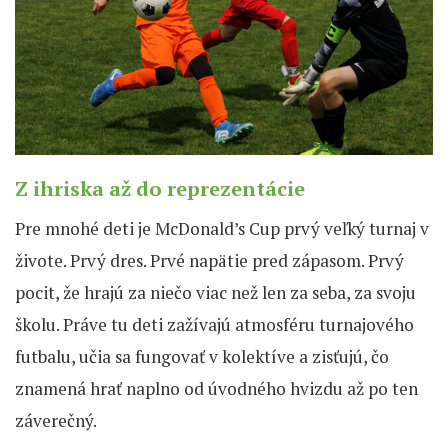
Z ihriska až do reprezentácie
Pre mnohé deti je McDonald’s Cup prvý veľký turnaj v
živote. Prvý dres. Prvé napätie pred zápasom. Prvý
pocit, že hrajú za niečo viac než len za seba, za svoju
školu. Práve tu deti zažívajú atmosféru turnajového
futbalu, učia sa fungovať v kolektíve a zisťujú, čo
znamená hrať naplno od úvodného hvizdu až po ten
záverečný.