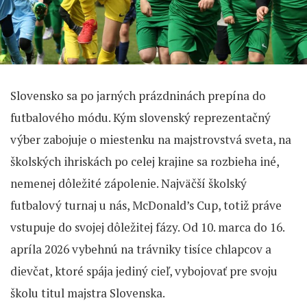
Slovensko sa po jarných prázdninách prepína do
futbalového módu. Kým slovenský reprezentačný
výber zabojuje o miestenku na majstrovstvá sveta, na
školských ihriskách po celej krajine sa rozbieha iné,
nemenej dôležité zápolenie. Najväčší školský
futbalový turnaj u nás, McDonald’s Cup, totiž práve
vstupuje do svojej dôležitej fázy. Od 10. marca do 16.
apríla 2026 vybehnú na trávniky tisíce chlapcov a
dievčat, ktoré spája jediný cieľ, vybojovať pre svoju
školu titul majstra Slovenska.