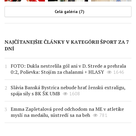
Celá galéria (7)
NAJČÍTANEJŠIE ČLÁNKY V KATEGÓRII ŠPORT ZA 7
DNÍ
FOTO: Dukla nestrelila gól ani v D. Strede a prehrala
0:2, Polievka: Stojím za chalanmi + HLASY
1646
Slávia Banská Bystrica nebude hrať ženskú extraligu,
spája sily s BK ŠK UMB
1608
Emma Zapletalová pred odchodom na ME v atletike
myslí na medailu, sústredí sa na beh
781