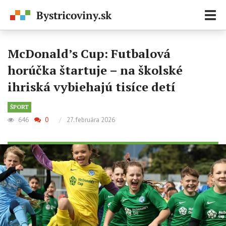
Zobr
navi
McDonald’s Cup: Futbalová
horúčka štartuje – na školské
ihriská vybiehajú tisíce detí
ŠPORT
646
0
/
27. februára 2026