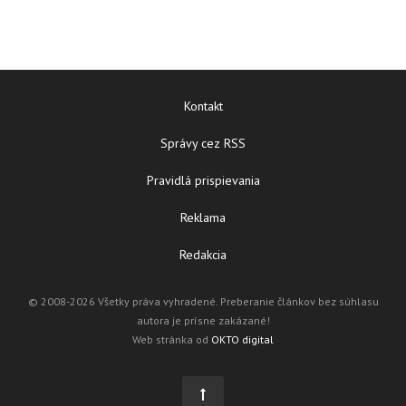
Kontakt
Správy cez RSS
Pravidlá prispievania
Reklama
Redakcia
© 2008-2026 Všetky práva vyhradené. Preberanie článkov bez súhlasu
autora je prísne zakázané!
Web stránka od
OKTO digital