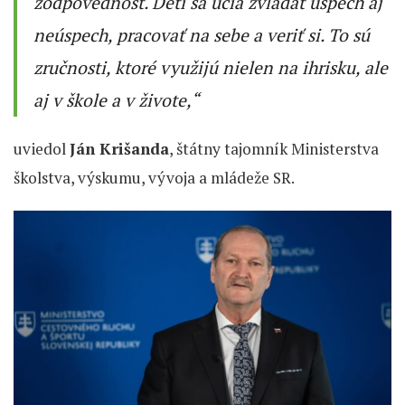
zodpovednosť. Deti sa učia zvládať úspech aj
neúspech, pracovať na sebe a veriť si. To sú
zručnosti, ktoré využijú nielen na ihrisku, ale
aj v škole a v živote,“
uviedol
Ján Krišanda
, štátny tajomník Ministerstva
školstva, výskumu, vývoja a mládeže SR.