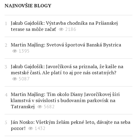
NAJNOVŠIE BLOGY
Jakub Gajdošík: Výstavba chodníka na Pršianskej
terase sa môže začať
2186
Martin Majling: Svetová športová Banská Bystrica
1395
Jakub Gajdošík: Javorčíková sa priznala, že kašle na
mestské časti. Ale platí to aj pre nás ostatných?
5087
Martin Majling: Tím okolo Diany Javorčíkovej šíri
klamstvá v súvislosti s budovaním parkovísk na
Tatranskej
5682
Ján Nosko: Všetkým želám pekné leto, dávajte na seba
pozor!
1432