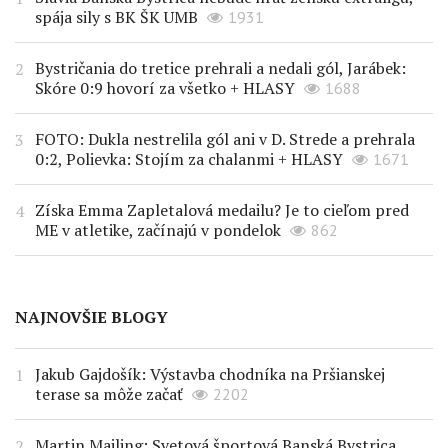
spája sily s BK ŠK UMB
1931
Bystričania do tretice prehrali a nedali gól, Jarábek:
Skóre 0:9 hovorí za všetko + HLASY
1688
FOTO: Dukla nestrelila gól ani v D. Strede a prehrala
0:2, Polievka: Stojím za chalanmi + HLASY
1671
Získa Emma Zapletalová medailu? Je to cieľom pred
ME v atletike, začínajú v pondelok
862
NAJNOVŠIE BLOGY
Jakub Gajdošík: Výstavba chodníka na Pršianskej
terase sa môže začať
2202
Martin Majling: Svetová športová Banská Bystrica