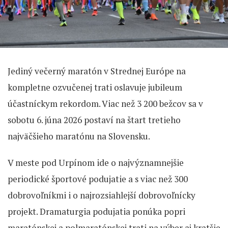
Jediný večerný maratón v Strednej Európe na
kompletne ozvučenej trati oslavuje jubileum
účastníckym rekordom. Viac než 3 200 bežcov sa v
sobotu 6. júna 2026 postaví na štart tretieho
najväčšieho maratónu na Slovensku.
V meste pod Urpínom ide o najvýznamnejšie
periodické športové podujatie a s viac než 300
dobrovoľníkmi i o najrozsiahlejší dobrovoľnícky
projekt. Dramaturgia podujatia ponúka popri
maratónskej a polmaratónskej trati na výber aj kratšie