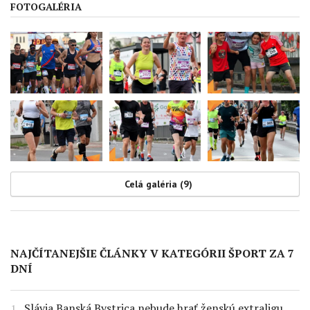
FOTOGALÉRIA
Celá galéria (9)
NAJČÍTANEJŠIE ČLÁNKY V KATEGÓRII ŠPORT ZA 7
DNÍ
Slávia Banská Bystrica nebude hrať ženskú extraligu,