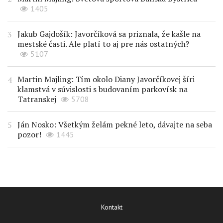
1405
Jakub Gajdošík: Javorčíková sa priznala, že kašle na
mestské časti. Ale platí to aj pre nás ostatných?
5107
Martin Majling: Tím okolo Diany Javorčíkovej šíri
klamstvá v súvislosti s budovaním parkovísk na
Tatranskej
5708
Ján Nosko: Všetkým želám pekné leto, dávajte na seba
pozor!
1445
Kontakt