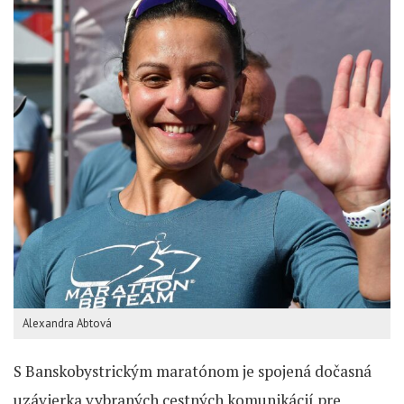
Alexandra Abtová
S Banskobystrickým maratónom je spojená dočasná
uzávierka vybraných cestných komunikácií pre