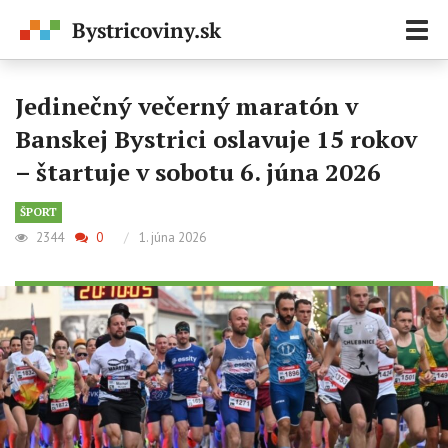
Zobr
navi
Jedinečný večerný maratón v
Banskej Bystrici oslavuje 15 rokov
– štartuje v sobotu 6. júna 2026
ŠPORT
2344
0
/
1. júna 2026