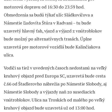
motorovú dopravu od 16:30 do 23:59 hod.
Obmedzenia sa budú týkať ulíc Sládkovičova a
Námestie Ľudovíta Štúra v Radvani – tu bude
uzavretý hlavný ťah, vjazd a výjazd z vnútroblokov
bude možný po alternatívnych trasách. Úplne
uzavretá pre motorové vozidlá bude Kalinčiakova
ulica.
Vodiči sa tiež v uvedených časoch nedostanú na veľký
kruhový objazd pred Europa SC, uzavretá bude cesta
č.66 od Štadlerovho nábrežia po Námestie Slobody, aj
Námestie Slobody a výjazdy naň zo susediacich
vnútroblokov. Ulica na Troskách od malého po veľký
kruhový objazd bude uzavretá už od 13:00 hod.