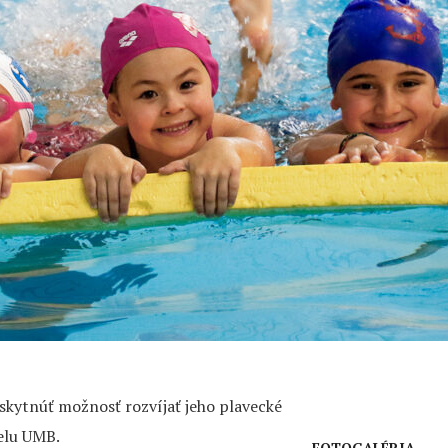
kytnúť možnosť rozvíjať jeho plavecké
elu UMB.
FOTOGALÉRIA