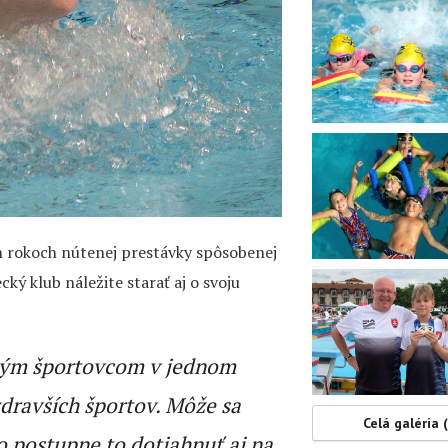
h rokoch nútenej prestávky spôsobenej
ký klub náležite starať aj o svoju
šným športovcom v jednom
zdravších športov. Môže sa
Celá galéria 
o postupne to dotiahnuť aj na