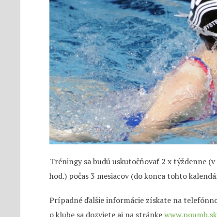
Tréningy sa budú uskutočňovať 2 x týždenne (v 
hod.) počas 3 mesiacov (do konca tohto kalendá
Prípadné ďalšie informácie získate na telefónn
o klube sa dozviete aj na stránke
www.poumb.sk