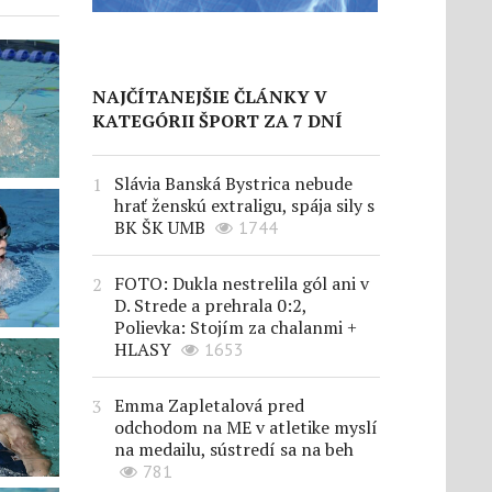
NAJČÍTANEJŠIE ČLÁNKY V
KATEGÓRII ŠPORT ZA 7 DNÍ
Slávia Banská Bystrica nebude
hrať ženskú extraligu, spája sily s
BK ŠK UMB
1744
FOTO: Dukla nestrelila gól ani v
D. Strede a prehrala 0:2,
Polievka: Stojím za chalanmi +
HLASY
1653
Emma Zapletalová pred
odchodom na ME v atletike myslí
na medailu, sústredí sa na beh
781