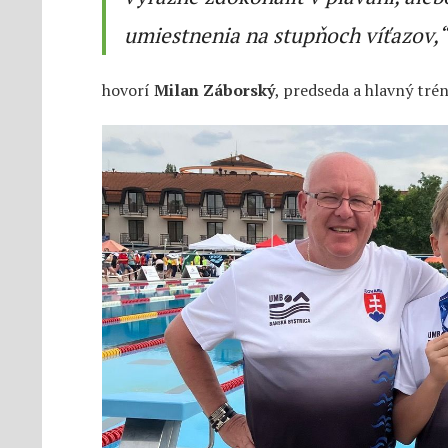
umiestnenia na stupňoch víťazov,“
hovorí
Milan Záborský
, predseda a hlavný tré