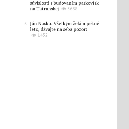
súvislosti s budovaním parkovísk
na Tatranskej
5688
Ján Nosko: Všetkým želám pekné
leto, dávajte na seba pozor!
1432