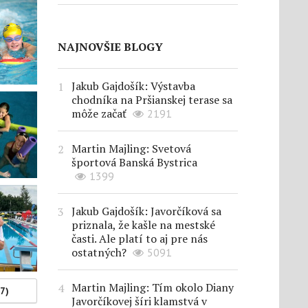
NAJNOVŠIE BLOGY
Jakub Gajdošík: Výstavba
chodníka na Pršianskej terase sa
môže začať
2191
Martin Majling: Svetová
športová Banská Bystrica
1399
Jakub Gajdošík: Javorčíková sa
priznala, že kašle na mestské
časti. Ale platí to aj pre nás
ostatných?
5091
Martin Majling: Tím okolo Diany
(7)
Javorčíkovej šíri klamstvá v