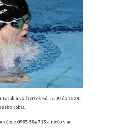
utorok a vo štvrtok od 17:00 do 18:00
rneho roka).
om čísle
0903 504 713
a niečo viac
.