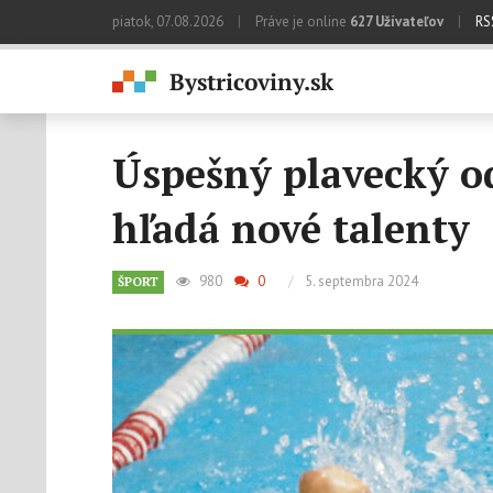
piatok, 07.08.2026
|
Práve je online
627 Užívateľov
|
RS
Úspešný plavecký o
hľadá nové talenty
980
0
/
5. septembra 2024
ŠPORT