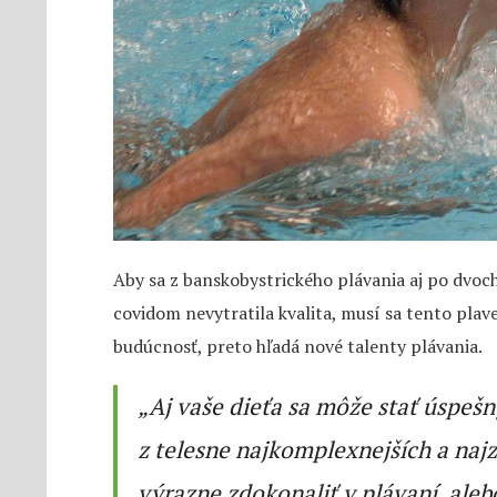
Aby sa z banskobystrického plávania aj po dvoc
covidom nevytratila kvalita, musí sa tento plavec
budúcnosť, preto hľadá nové talenty plávania.
„Aj vaše dieťa sa môže stať úspe
z telesne najkomplexnejších a naj
výrazne zdokonaliť v plávaní, aleb