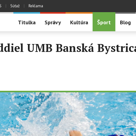
S
|
Súťaž
|
Reklama
Titulka
Správy
Kultúra
Šport
Blog
ddiel UMB Banská Bystric