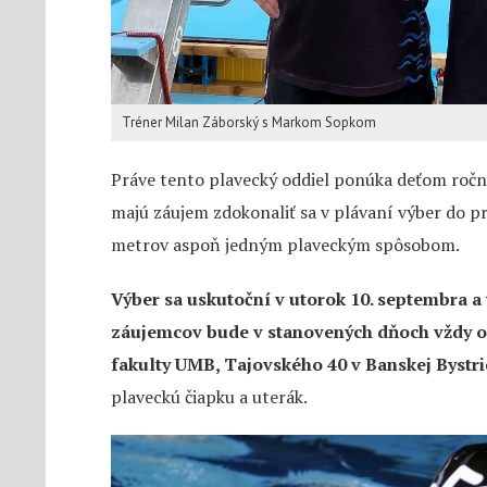
Tréner Milan Záborský s Markom Sopkom
Práve tento plavecký oddiel ponúka deťom ročn
majú záujem zdokonaliť sa v plávaní výber do p
metrov aspoň jedným plaveckým spôsobom.
Výber sa uskutoční v utorok 10. septembra a 
záujemcov bude v stanovených dňoch vždy o 1
fakulty UMB, Tajovského 40 v Banskej Bystric
plaveckú čiapku a uterák.