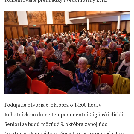
Podujatie otvoria 6. októbra o 14:00 hod. v
Robotníckom dome temperamentní Cigánski diabli.
Seniori sa budú môcť už 9. októbra zapojiť do
športovej olympiády, v rámci ktorej si zmerajú sily v