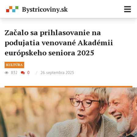
Zobr
navi
Začalo sa prihlasovanie na
podujatia venované Akadémii
európskeho seniora 2025
KULTÚRA
832
0
/
26. septembra 2025