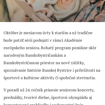
Október je mesiacom úcty k starším a už tradične
bude patriť sérii podujatí v rámci Akadémie
európskeho seniora. Bohatý program ponúkne skôr
narodeným Banskobystričankám a
Banskobystričanom priestor na nové zážitky,
spoznávanie histórie Banskej Bystrice i príležitosti na
športové a kultúrne aktivity či spoločné stretnutia.
V poradí už 24. ročník prinesie seniorom koncerty,
prednášky, tvorivé dielne, športovú olympiádu aj
komentované prehliadky i vedomostný kvíz.