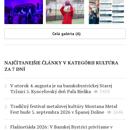
Celá galéria (6)
NAJČÍTANEJŠIE ČLÁNKY V KATEGÓRII KULTÚRA
ZA 7 DNÍ
V utorok 4. augusta je na banskobystrickej Starej
Tržnici 5. Kynceľovský deň Paľa Bielika
3450
Tradičný festival metalovej kultúry Montana Metal
Fest bude 5. septembra 2026 v Španej Doline
1646
Flašinetiáda 2026: V Banskej Bystrici privítame v