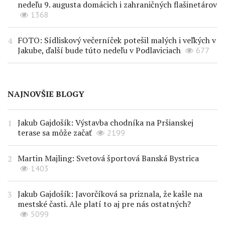
nedeľu 9. augusta domácich i zahraničných flašinetárov
1368
FOTO: Sídliskový večerníček potešil malých i veľkých v
Jakube, ďalší bude túto nedeľu v Podlaviciach
677
NAJNOVŠIE BLOGY
Jakub Gajdošík: Výstavba chodníka na Pršianskej
terase sa môže začať
2199
Martin Majling: Svetová športová Banská Bystrica
1403
Jakub Gajdošík: Javorčíková sa priznala, že kašle na
mestské časti. Ale platí to aj pre nás ostatných?
5099