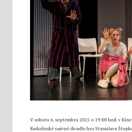
V sobotu 6. septembra 2025 o 19:00 hod. v Kine
Radošinské naivné divadlo hru Stanislava Štep