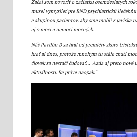
Začal som hovoriť o začiatku osemdesiatych roko
musel vymyslieť pre RND psychiatrickú liečebňu
a skupinou pacientov, aby sme mohli z javiska na
aj o moci a nemoci mocných.
Náš Pavilón B sa hral od premiéry skoro tristok
hrať aj dnes, pretože mnohým tu stále chutí m
človek sa nestačí čudovať… Azda aj preto nové u
aktuálnosti. Ba práve naopak.“