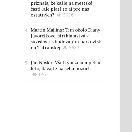
priznala, že kašle na mestské
časti. Ale platí to aj pre nás
ostatných?
5086
Martin Majling: Tím okolo Diany
Javorčíkovej šíri klamstvá v
súvislosti s budovaním parkovísk
na Tatranskej
5682
Ján Nosko: Všetkým želám pekné
leto, dávajte na seba pozor!
1432