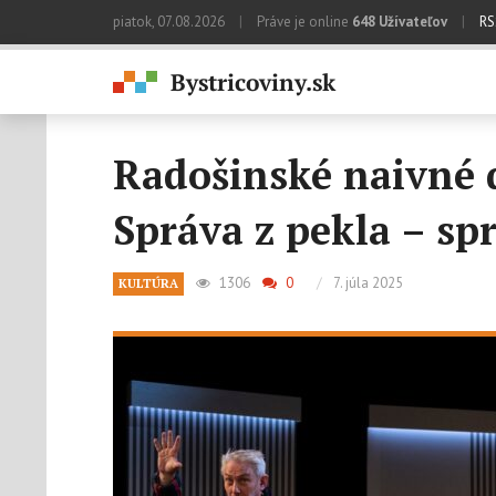
piatok, 07.08.2026
|
Práve je online
648 Užívateľov
|
RS
Radošinské naivné 
Správa z pekla – spr
1306
0
/
7. júla 2025
KULTÚRA