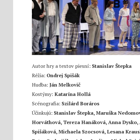
Autor hry a textov piesní:
Stanislav Štepka
Réžia:
Ondrej Spišák
Hudba:
Ján Melkovič
Kostýmy:
Katarína Hollá
Scénografia:
Szilárd Boráros
Účinkujú:
Stanislav Štepka, Maruška Nedomov
Horváthová, Tereza Hanáková, Anna Dysko, 
Spišáková, Michaela Szocsová, Lesana Kraus