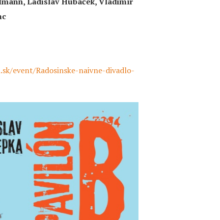
elmann, Ladislav Hubáček, Vladimír
nc
.sk/event/Radosinske-naivne-divadlo-