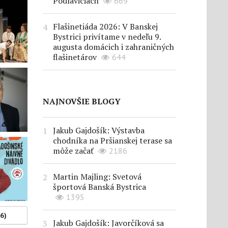
Podlaviciach
669
Flašinetiáda 2026: V Banskej
Bystrici privítame v nedeľu 9.
augusta domácich i zahraničných
flašinetárov
644
NAJNOVŠIE BLOGY
Jakub Gajdošík: Výstavba
chodníka na Pršianskej terase sa
môže začať
2186
Martin Majling: Svetová
športová Banská Bystrica
1395
(6)
Jakub Gajdošík: Javorčíková sa