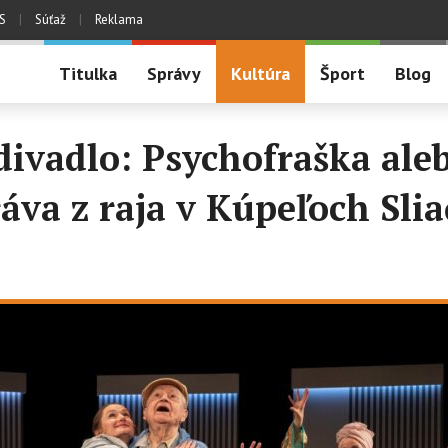
S
|
Súťaž
|
Reklama
Titulka
Správy
Kultúra
Šport
Blog
divadlo: Psychofraška ale
áva z raja v Kúpeľoch Slia