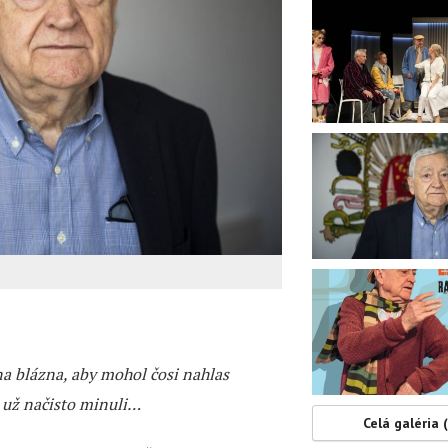
 na blázna, aby mohol čosi nahlas
a už načisto minuli…
Celá galéria 