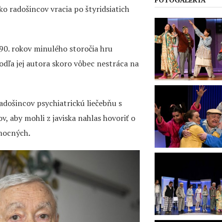
o radošincov vracia po štyridsiatich
0. rokov minulého storočia hru
odľa jej autora skoro vôbec nestráca na
došincov psychiatrickú liečebňu s
, aby mohli z javiska nahlas hovoriť o
 mocných
.