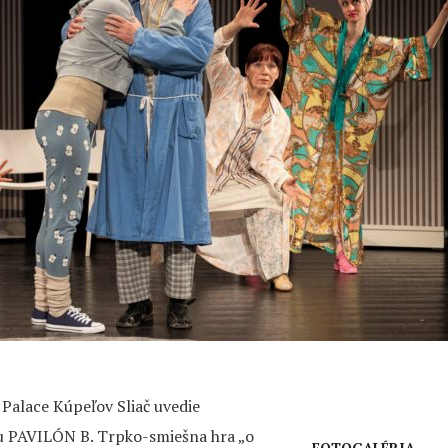
 Palace Kúpeľov Sliač uvedie
ku PAVILÓN B. Trpko-smiešna hra „o
FOTOGALÉRIA