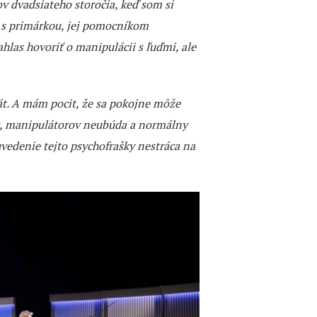
v dvadsiateho storočia, keď som si
 s primárkou, jej pomocníkom
hlas hovoriť o manipulácii s ľuďmi, ale
rát. A mám pocit, že sa pokojne môže
oc, manipulátorov neubúda a normálny
vedenie tejto psychofrašky nestráca na