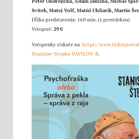
Peter Ondrejička, Adam Jančina, Michal Spi
Svítek, Matej Volf, Matúš Uhliarik, Martin Še
Dĺžka predstavenia: 160 min. (s prestávkou)
Vstupné:
29 €
Vstupenky získate na
https://www.ticketportal
Stanislav-Stepka-PAVILON-B
.