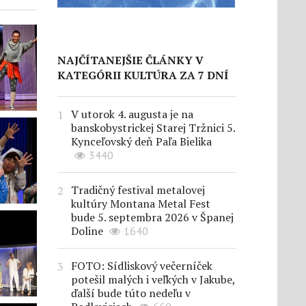
NAJČÍTANEJŠIE ČLÁNKY V
KATEGÓRII KULTÚRA ZA 7 DNÍ
V utorok 4. augusta je na
banskobystrickej Starej Tržnici 5.
Kynceľovský deň Paľa Bielika
3440
Tradičný festival metalovej
kultúry Montana Metal Fest
bude 5. septembra 2026 v Španej
Doline
1640
FOTO: Sídliskový večerníček
potešil malých i veľkých v Jakube,
ďalší bude túto nedeľu v