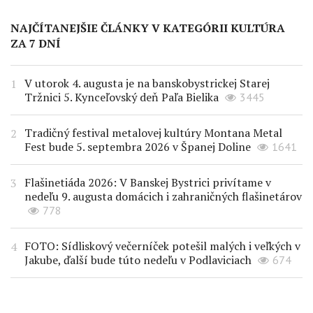
NAJČÍTANEJŠIE ČLÁNKY V KATEGÓRII KULTÚRA
ZA 7 DNÍ
V utorok 4. augusta je na banskobystrickej Starej
Tržnici 5. Kynceľovský deň Paľa Bielika
3445
Tradičný festival metalovej kultúry Montana Metal
Fest bude 5. septembra 2026 v Španej Doline
1641
Flašinetiáda 2026: V Banskej Bystrici privítame v
nedeľu 9. augusta domácich i zahraničných flašinetárov
778
FOTO: Sídliskový večerníček potešil malých i veľkých v
Jakube, ďalší bude túto nedeľu v Podlaviciach
674