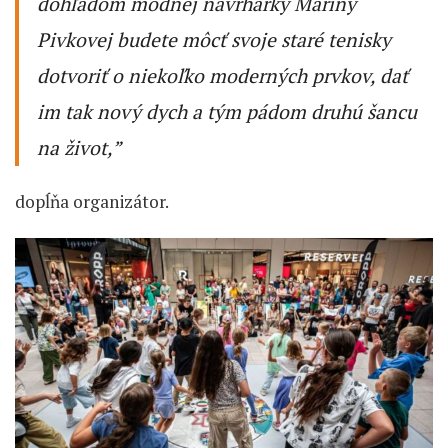
dohľadom módnej návrhárky Maríny
Pivkovej budete môcť svoje staré tenisky
dotvoriť o niekoľko moderných prvkov, dať
im tak nový dych a tým pádom druhú šancu
na život,”
dopĺňa organizátor.