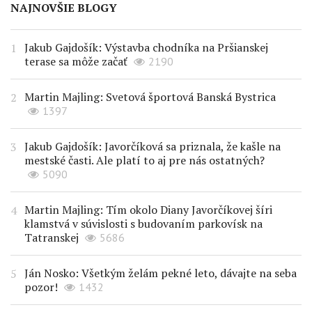
NAJNOVŠIE BLOGY
Jakub Gajdošík: Výstavba chodníka na Pršianskej
terase sa môže začať
2190
Martin Majling: Svetová športová Banská Bystrica
1397
Jakub Gajdošík: Javorčíková sa priznala, že kašle na
mestské časti. Ale platí to aj pre nás ostatných?
5090
Martin Majling: Tím okolo Diany Javorčíkovej šíri
klamstvá v súvislosti s budovaním parkovísk na
Tatranskej
5686
Ján Nosko: Všetkým želám pekné leto, dávajte na seba
pozor!
1432