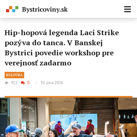
Zobr
navi
Hip-hopová legenda Laci Strike
pozýva do tanca. V Banskej
Bystrici povedie workshop pre
verejnosť zadarmo
KULTÚRA
911
0
/
30. júna 2026