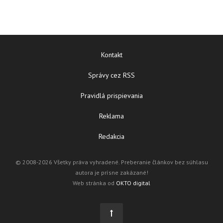
Kontakt
Správy cez RSS
Pravidlá prispievania
Reklama
Redakcia
© 2008-2026 Všetky práva vyhradené. Preberanie článkov bez súhlasu
autora je prísne zakázané!
Web stránka od
OKTO digital