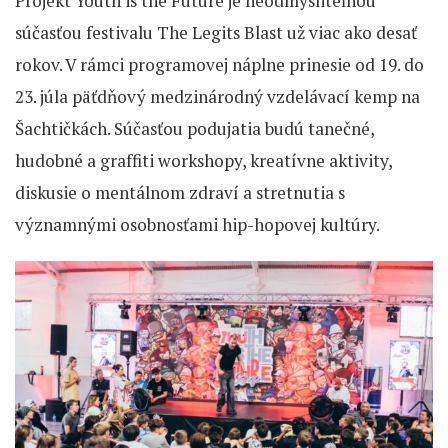
Projekt Youth is the Future je neodmysliteľnou
súčasťou festivalu The Legits Blast už viac ako desať
rokov. V rámci programovej náplne prinesie od 19. do
23. júla päťdňový medzinárodný vzdelávací kemp na
Šachtičkách. Súčasťou podujatia budú tanečné,
hudobné a graffiti workshopy, kreatívne aktivity,
diskusie o mentálnom zdraví a stretnutia s
významnými osobnosťami hip-hopovej kultúry.