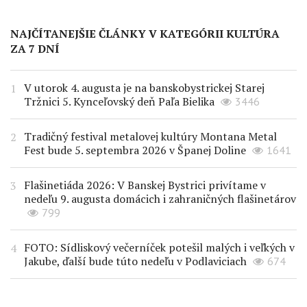
NAJČÍTANEJŠIE ČLÁNKY V KATEGÓRII KULTÚRA
ZA 7 DNÍ
V utorok 4. augusta je na banskobystrickej Starej
Tržnici 5. Kynceľovský deň Paľa Bielika
3446
Tradičný festival metalovej kultúry Montana Metal
Fest bude 5. septembra 2026 v Španej Doline
1641
Flašinetiáda 2026: V Banskej Bystrici privítame v
nedeľu 9. augusta domácich i zahraničných flašinetárov
799
FOTO: Sídliskový večerníček potešil malých i veľkých v
Jakube, ďalší bude túto nedeľu v Podlaviciach
674