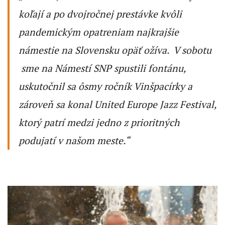
koľají a po dvojročnej prestávke kvôli
pandemickým opatreniam najkrajšie
námestie na Slovensku opäť ožíva. V sobotu
sme na Námestí SNP spustili fontánu,
uskutočnil sa ôsmy ročník Vinšpacírky a
zároveň sa konal United Europe Jazz Festival,
ktorý patrí medzi jedno z prioritných
podujatí v našom meste.“