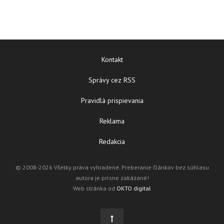
Kontakt
Správy cez RSS
Pravidlá prispievania
Reklama
Redakcia
© 2008-2026 Všetky práva vyhradené. Preberanie článkov bez súhlasu
autora je prísne zakázané!
Web stránka od
OKTO digital