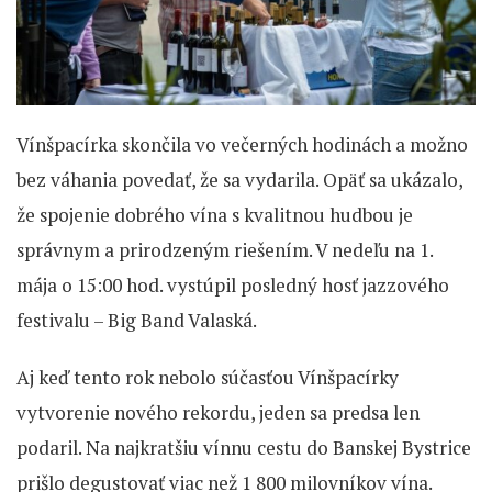
Vínšpacírka skončila vo večerných hodinách a možno
bez váhania povedať, že sa vydarila. Opäť sa ukázalo,
že spojenie dobrého vína s kvalitnou hudbou je
správnym a prirodzeným riešením. V nedeľu na 1.
mája o 15:00 hod. vystúpil posledný hosť jazzového
festivalu – Big Band Valaská.
Aj keď tento rok nebolo súčasťou Vínšpacírky
vytvorenie nového rekordu, jeden sa predsa len
podaril. Na najkratšiu vínnu cestu do Banskej Bystrice
prišlo degustovať viac než 1 800 milovníkov vína.