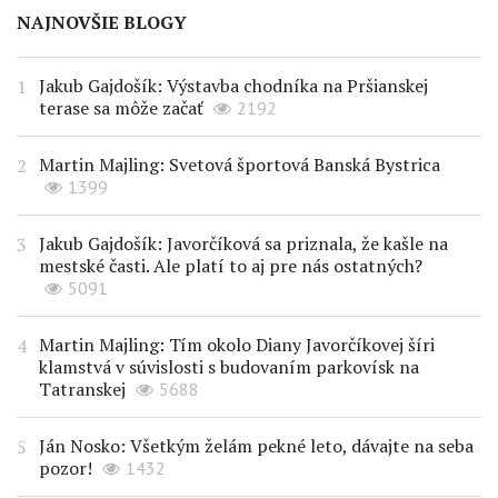
NAJNOVŠIE BLOGY
Jakub Gajdošík: Výstavba chodníka na Pršianskej
terase sa môže začať
2192
Martin Majling: Svetová športová Banská Bystrica
1399
Jakub Gajdošík: Javorčíková sa priznala, že kašle na
mestské časti. Ale platí to aj pre nás ostatných?
5091
Martin Majling: Tím okolo Diany Javorčíkovej šíri
klamstvá v súvislosti s budovaním parkovísk na
Tatranskej
5688
Ján Nosko: Všetkým želám pekné leto, dávajte na seba
pozor!
1432