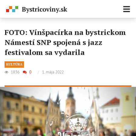
Zobr
navi
FOTO: Vínšpacírka na bystrickom
Námestí SNP spojená s jazz
festivalom sa vydarila
KULTÚRA
1836
0
/
1. mája 2022