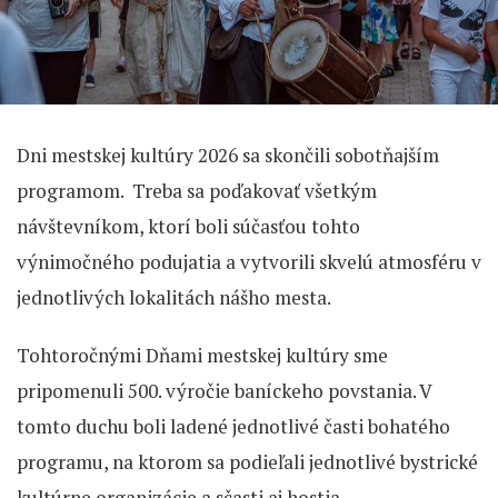
Dni mestskej kultúry 2026 sa skončili sobotňajším
programom. Treba sa poďakovať všetkým
návštevníkom, ktorí boli súčasťou tohto
výnimočného podujatia a vytvorili skvelú atmosféru v
jednotlivých lokalitách nášho mesta.
Tohtoročnými Dňami mestskej kultúry sme
pripomenuli 500. výročie baníckeho povstania. V
tomto duchu boli ladené jednotlivé časti bohatého
programu, na ktorom sa podieľali jednotlivé bystrické
kultúrne organizácie a sčasti aj hostia.