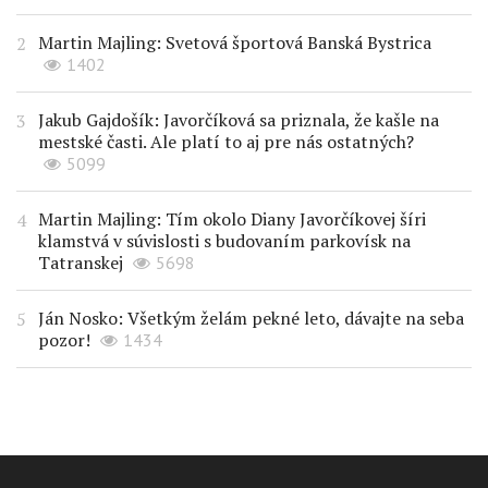
Martin Majling: Svetová športová Banská Bystrica
1402
Jakub Gajdošík: Javorčíková sa priznala, že kašle na
mestské časti. Ale platí to aj pre nás ostatných?
5099
Martin Majling: Tím okolo Diany Javorčíkovej šíri
klamstvá v súvislosti s budovaním parkovísk na
Tatranskej
5698
Ján Nosko: Všetkým želám pekné leto, dávajte na seba
pozor!
1434