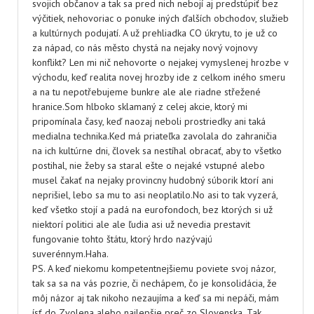
svojich občanov a tak sa pred nich nebojí aj predstúpiť bez
výčitiek, nehovoriac o ponuke iných ďalších obchodov, služieb
a kultúrnych podujatí. A už prehliadka CO úkrytu, to je už co
za nápad, co nás město chystá na nejaky nový vojnovy
konflikt? Len mi nič nehovorte o nejakej vymyslenej hrozbe v
východu, keď realita novej hrozby ide z celkom iného smeru
a na tu nepotřebujeme bunkre ale ale riadne střežené
hranice.Som hlboko sklamaný z celej akcie, ktorý mi
pripomínala časy, keď naozaj neboli prostriedky ani taká
medialna technika.Ked má priateľka zavolala do zahraničia
na ich kultúrne dni, človek sa nestíhal obracať, aby to všetko
postihal, nie žeby sa staral ešte o nejaké vstupné alebo
musel čakať na nejaky provincny hudobný súborik ktorí ani
neprišiel, lebo sa mu to asi neoplatilo.No asi to tak vyzerá,
keď všetko stojí a padá na eurofondoch, bez ktorých si už
niektorí politici ale ale ľudia asi už nevedia prestavit
fungovanie tohto štátu, ktorý hrdo nazývajú
suverénnym.Haha.
PS. A keď niekomu kompetentnejšiemu poviete svoj názor,
tak sa sa na vás pozrie, či nechápem, čo je konsolidácia, že
môj názor aj tak nikoho nezaujíma a keď sa mi nepáči, mám
ísť do Zvolena alebo najlepšie preč zo Slovenska. Tak