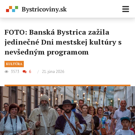
Zobr
navi
FOTO: Banská Bystrica zažila
jedinečné Dni mestskej kultúry s
nevšedným programom
KULTÚRA
3573
6
/
21. júna 2026