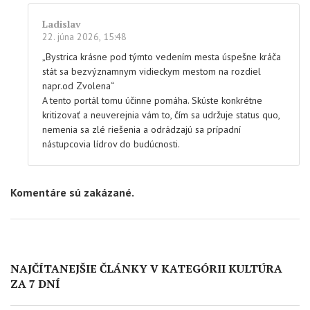
Ladislav
22. júna 2026, 15:48
„Bystrica krásne pod týmto vedením mesta úspešne kráča
stát sa bezvýznamnym vidieckym mestom na rozdiel
napr.od Zvolena“
A tento portál tomu účinne pomáha. Skúste konkrétne
kritizovať a neuverejnia vám to, čím sa udržuje status quo,
nemenia sa zlé riešenia a odrádzajú sa prípadní
nástupcovia lídrov do budúcnosti.
Komentáre sú zakázané.
NAJČÍTANEJŠIE ČLÁNKY V KATEGÓRII KULTÚRA
ZA 7 DNÍ