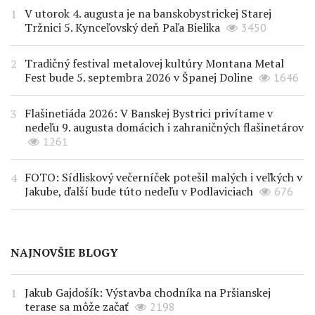
V utorok 4. augusta je na banskobystrickej Starej
Tržnici 5. Kynceľovský deň Paľa Bielika
3450
Tradičný festival metalovej kultúry Montana Metal
Fest bude 5. septembra 2026 v Španej Doline
1646
Flašinetiáda 2026: V Banskej Bystrici privítame v
nedeľu 9. augusta domácich i zahraničných flašinetárov
1261
FOTO: Sídliskový večerníček potešil malých i veľkých v
Jakube, ďalší bude túto nedeľu v Podlaviciach
676
NAJNOVŠIE BLOGY
Jakub Gajdošík: Výstavba chodníka na Pršianskej
terase sa môže začať
2198