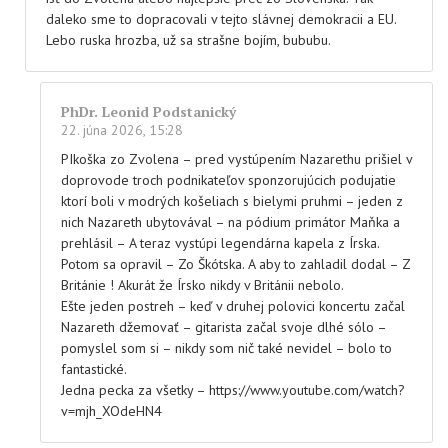
daleko sme to dopracovali v tejto slávnej demokracii a EU.
Lebo ruska hrozba, už sa strašne bojím, bububu.
PhDr. Leonid Podstanický
22. júna 2026, 15:28
PIkoška zo Zvolena – pred vystúpením Nazarethu prišiel v
doprovode troch podnikateľov sponzorujúcich podujatie
ktorí boli v modrých košeliach s bielymi pruhmi – jeden z
nich Nazareth ubytovával – na pódium primátor Maňka a
prehlásil – A teraz vystúpi legendárna kapela z Írska.
Potom sa opravil – Zo Škótska. A aby to zahladil dodal – Z
Británie ! Akurát že Írsko nikdy v Británii nebolo.
Ešte jeden postreh – keď v druhej polovici koncertu začal
Nazareth džemovať – gitarista začal svoje dlhé sólo –
pomyslel som si – nikdy som nič také nevidel – bolo to
fantastické.
Jedna pecka za všetky – https://www.youtube.com/watch?
v=mjh_XOdeHN4