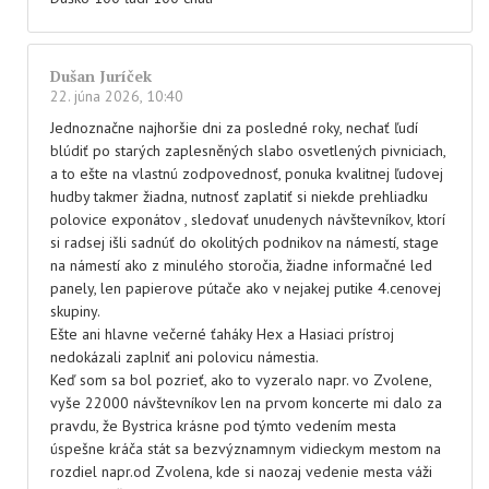
Dušan Juríček
22. júna 2026, 10:40
Jednoznačne najhoršie dni za posledné roky, nechať ľudí
blúdiť po starých zaplesněných slabo osvetlených pivniciach,
a to ešte na vlastnú zodpovednosť, ponuka kvalitnej ľudovej
hudby takmer žiadna, nutnosť zaplatiť si niekde prehliadku
polovice exponátov , sledovať unudenych návštevníkov, ktorí
si radsej išli sadnúť do okolitých podnikov na námestí, stage
na námestí ako z minulého storočia, žiadne informačné led
panely, len papierove pútače ako v nejakej putike 4.cenovej
skupiny.
Ešte ani hlavne večerné ťaháky Hex a Hasiaci prístroj
nedokázali zaplniť ani polovicu námestia.
Keď som sa bol pozrieť, ako to vyzeralo napr. vo Zvolene,
vyše 22000 návštevníkov len na prvom koncerte mi dalo za
pravdu, že Bystrica krásne pod týmto vedením mesta
úspešne kráča stát sa bezvýznamnym vidieckym mestom na
rozdiel napr.od Zvolena, kde si naozaj vedenie mesta váži