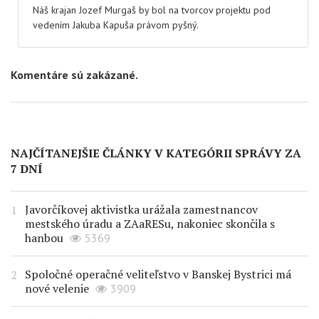
Náš krajan Jozef Murgaš by bol na tvorcov projektu pod
vedením Jakuba Kapuša právom pyšný.
Komentáre sú zakázané.
NAJČÍTANEJŠIE ČLÁNKY V KATEGÓRII SPRÁVY ZA
7 DNÍ
Javorčíkovej aktivistka urážala zamestnancov
mestského úradu a ZAaRESu, nakoniec skončila s
hanbou
5369
Spoločné operačné veliteľstvo v Banskej Bystrici má
nové velenie
3909