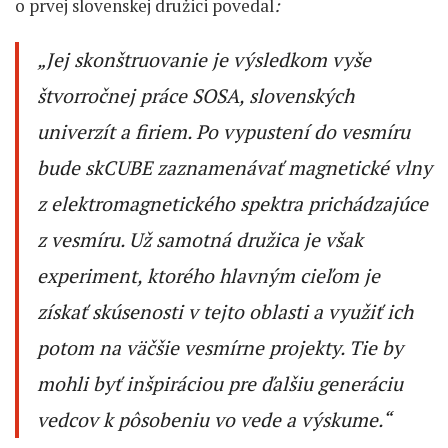
o prvej slovenskej družici povedal
:
„Jej skonštruovanie je výsledkom vyše
štvorročnej práce SOSA, slovenských
univerzít a firiem. Po vypustení do vesmíru
bude skCUBE zaznamenávať magnetické vlny
z elektromagne­tického spektra prichádzajúce
z vesmíru. Už samotná družica je však
experiment, ktorého hlavným cieľom je
získať skúsenosti v tejto oblasti a využiť ich
potom na väčšie vesmírne projekty. Tie by
mohli byť inšpiráciou pre ďalšiu generáciu
vedcov k pôsobeniu vo vede a výskume.“