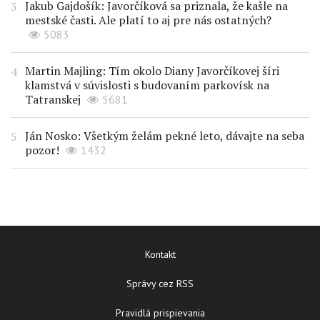
Jakub Gajdošík: Javorčíková sa priznala, že kašle na
mestské časti. Ale platí to aj pre nás ostatných?
5083
Martin Majling: Tím okolo Diany Javorčíkovej šíri
klamstvá v súvislosti s budovaním parkovísk na
Tatranskej
5681
Ján Nosko: Všetkým želám pekné leto, dávajte na seba
pozor!
1432
Kontakt
Správy cez RSS
Pravidlá prispievania