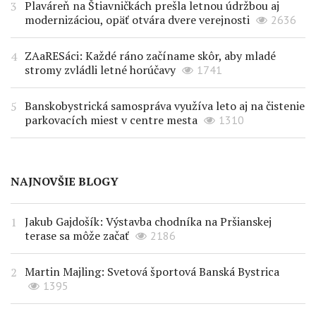
Plaváreň na Štiavničkách prešla letnou údržbou aj
modernizáciou, opäť otvára dvere verejnosti
2636
ZAaRESáci: Každé ráno začíname skôr, aby mladé
stromy zvládli letné horúčavy
1741
Banskobystrická samospráva využíva leto aj na čistenie
parkovacích miest v centre mesta
1310
NAJNOVŠIE BLOGY
Jakub Gajdošík: Výstavba chodníka na Pršianskej
terase sa môže začať
2186
Martin Majling: Svetová športová Banská Bystrica
1395