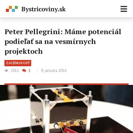
Zobr
navi
Peter Pellegrini: Máme potenciál
podieľať sa na vesmírnych
projektoch
ZAUJÍMAVOSŤ
2011
1
/
8. januára 2016