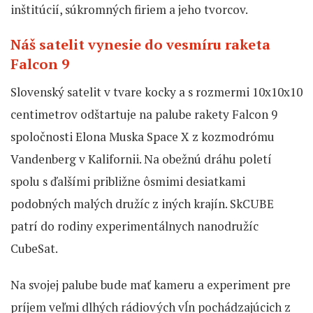
inštitúcií, súkromných firiem a jeho tvorcov.
Náš satelit vynesie do vesmíru raketa
Falcon 9
Slovenský satelit v tvare kocky a s rozmermi 10x10x10
centimetrov odštartuje na palube rakety Falcon 9
spoločnosti Elona Muska Space X z kozmodrómu
Vandenberg v Kalifornii. Na obežnú dráhu poletí
spolu s ďalšími približne ôsmimi desiatkami
podobných malých družíc z iných krajín. SkCUBE
patrí do rodiny experimentálnych nanodružíc
CubeSat.
Na svojej palube bude mať kameru a experiment pre
príjem veľmi dlhých rádiových vĺn pochádzajúcich z