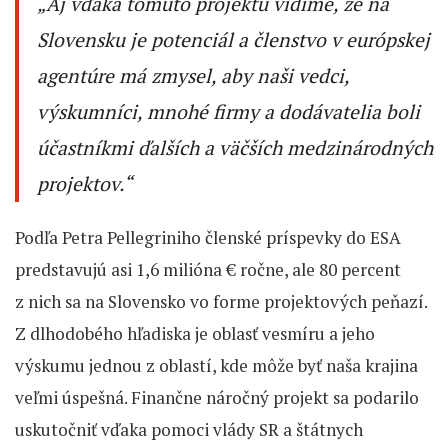
„Aj vďaka tomuto projektu vidíme, že na
Slovensku je potenciál a členstvo v európskej
agentúre má zmysel
, aby naši vedci,
výskumníci, mnohé firmy a dodávatelia boli
účastníkmi ďalších a väčších medzinárodných
projektov.“
Podľa Petra Pellegriniho členské príspevky do ESA
predstavujú asi 1,6 milióna € ročne, ale 80 percent
z nich sa na Slovensko vo forme projektových peňazí.
Z dlhodobého hľadiska je oblasť vesmíru a jeho
výskumu jednou z oblastí, kde môže byť naša krajina
veľmi úspešná. Finančne náročný projekt sa podarilo
uskutočniť vďaka pomoci vlády SR a štátnych