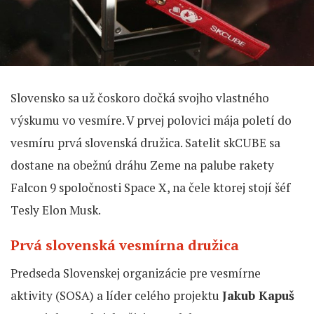
Slovensko sa už čoskoro dočká svojho vlastného
výskumu vo vesmíre. V prvej polovici mája poletí do
vesmíru prvá slovenská družica. Satelit skCUBE sa
dostane na obežnú dráhu Zeme na palube rakety
Falcon 9 spoločnosti Space X, na čele ktorej stojí šéf
Tesly Elon Musk.
Prvá slovenská vesmírna družica
Predseda Slovenskej organizácie pre vesmírne
aktivity (SOSA) a líder celého projektu
Jakub Kapuš