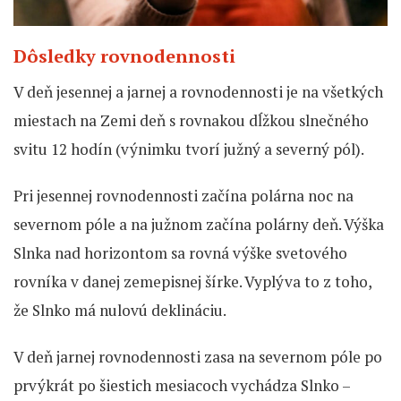
Dôsledky rovnodennosti
V deň jesennej a jarnej a rovnodennosti je na všetkých
miestach na Zemi deň s rovnakou dĺžkou slnečného
svitu 12 hodín (výnimku tvorí južný a severný pól).
Pri jesennej rovnodennosti začína polárna noc na
severnom póle a na južnom začína polárny deň. Výška
Slnka nad horizontom sa rovná výške svetového
rovníka v danej zemepisnej šírke. Vyplýva to z toho,
že Slnko má nulovú deklináciu.
V deň jarnej rovnodennosti zasa na severnom póle po
prvýkrát po šiestich mesiacoch vychádza Slnko –