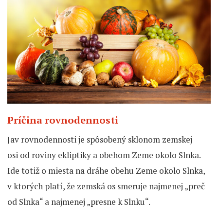
Príčina rovnodennosti
Jav rovnodennosti je spôsobený sklonom zemskej
osi od roviny ekliptiky a obehom Zeme okolo Slnka.
Ide totiž o miesta na dráhe obehu Zeme okolo Slnka,
v ktorých platí, že zemská os smeruje najmenej „preč
od Slnka“ a najmenej „presne k Slnku“.