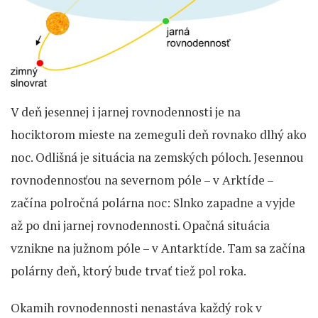
V deň jesennej i jarnej rovnodennosti je na
hociktorom mieste na zemeguli deň rovnako dlhý ako
noc. Odlišná je situácia na zemských póloch. Jesennou
rovnodennosťou na severnom póle – v Arktíde –
začína polročná polárna noc: Slnko zapadne a vyjde
až po dni jarnej rovnodennosti. Opačná situácia
vznikne na južnom póle – v Antarktíde. Tam sa začína
polárny deň, ktorý bude trvať tiež pol roka.
Okamih rovnodennosti nenastáva každý rok v