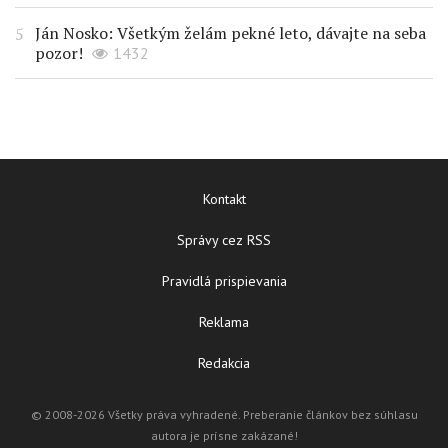
Ján Nosko: Všetkým želám pekné leto, dávajte na seba
pozor!
1432
Kontakt
Správy cez RSS
Pravidlá prispievania
Reklama
Redakcia
© 2008-2026 Všetky práva vyhradené. Preberanie článkov bez súhlasu
autora je prísne zakázané!