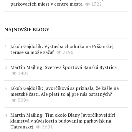
parkovacích miest v centre mesta
1322
NAJNOVŠIE BLOGY
Jakub Gajdošík: Výstavba chodníka na Pršianskej
terase sa môže začať
2196
Martin Majling: Svetová športová Banská Bystrica
1401
Jakub Gajdošík: Javorčíková sa priznala, že kašle na
mestské časti. Ale platí to aj pre nás ostatných?
5094
Martin Majling: Tím okolo Diany Javorčíkovej šíri
klamstvá v súvislosti s budovaním parkovísk na
Tatranskej
5691