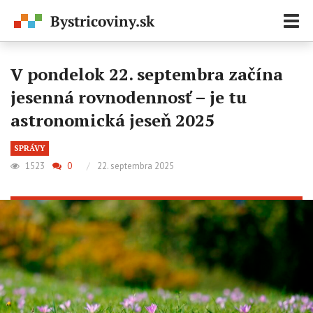
Zobr
navi
V pondelok 22. septembra začína
jesenná rovnodennosť – je tu
astronomická jeseň 2025
SPRÁVY
1523
0
/
22. septembra 2025