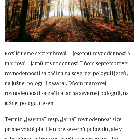
Rozlišujeme septembrovú – jesennú rovnodennosť a
marcovú – jarnú rovnodennosť. Dňom septembrovej
rovnodennosti sa začína na severnej pologuli jeseň,
na južnej pologuli zasa jar. Dňom marcovej
rovnodennosti sa začína jar na severnej pologuli, na
južnej pologuli jeseň.
Termín „jesenná“ resp. „jarná“ rovnodennosť síce
prísne vzaté platí len pre severnú pologuľu, ale v
astronómii sa tradične používa aj pre južnú. Bod