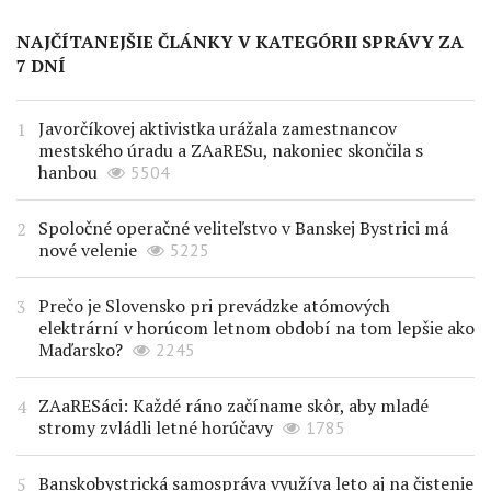
NAJČÍTANEJŠIE ČLÁNKY V KATEGÓRII SPRÁVY ZA
7 DNÍ
Javorčíkovej aktivistka urážala zamestnancov
mestského úradu a ZAaRESu, nakoniec skončila s
hanbou
5504
Spoločné operačné veliteľstvo v Banskej Bystrici má
nové velenie
5225
Prečo je Slovensko pri prevádzke atómových
elektrární v horúcom letnom období na tom lepšie ako
Maďarsko?
2245
ZAaRESáci: Každé ráno začíname skôr, aby mladé
stromy zvládli letné horúčavy
1785
Banskobystrická samospráva využíva leto aj na čistenie