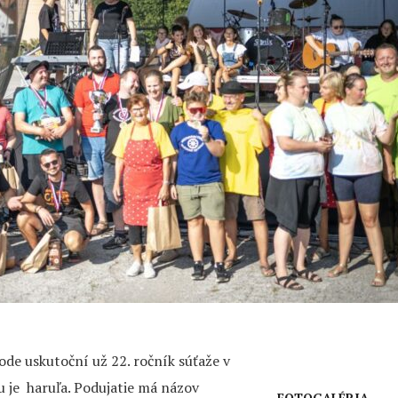
de uskutoční už 22. ročník súťaže v
u je haruľa. Podujatie má názov
FOTOGALÉRIA