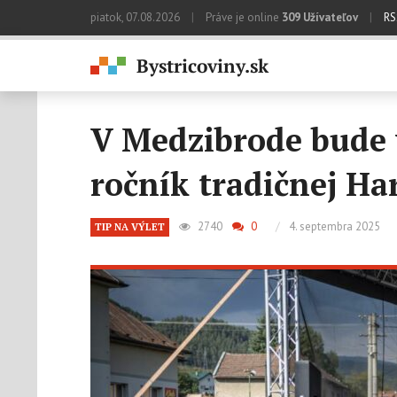
piatok, 07.08.2026
|
Práve je online
309 Užívateľov
|
RS
V Medzibrode bude 
ročník tradičnej Ha
2740
0
/
4. septembra 2025
TIP NA VÝLET