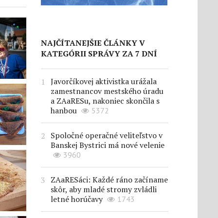
NAJČÍTANEJŠIE ČLÁNKY V
KATEGÓRII SPRÁVY ZA 7 DNÍ
Javorčíkovej aktivistka urážala
zamestnancov mestského úradu
a ZAaRESu, nakoniec skončila s
hanbou
5372
Spoločné operačné veliteľstvo v
Banskej Bystrici má nové velenie
3960
ZAaRESáci: Každé ráno začíname
skôr, aby mladé stromy zvládli
letné horúčavy
1743