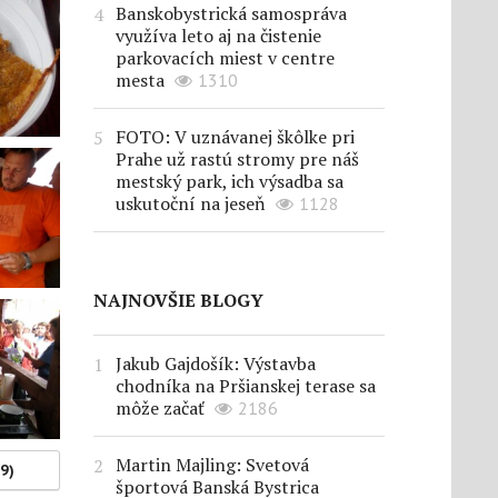
Banskobystrická samospráva
využíva leto aj na čistenie
parkovacích miest v centre
mesta
1310
FOTO: V uznávanej škôlke pri
Prahe už rastú stromy pre náš
mestský park, ich výsadba sa
uskutoční na jeseň
1128
NAJNOVŠIE BLOGY
Jakub Gajdošík: Výstavba
chodníka na Pršianskej terase sa
môže začať
2186
Martin Majling: Svetová
(9)
športová Banská Bystrica