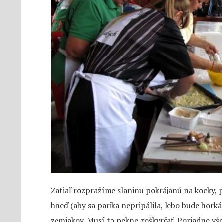
Zatiaľ rozpražíme slaninu pokrájanú na kocky, 
hneď (aby sa parika nepripálila, lebo bude hork
zemiakov. Musí to pekne zoškvrčať. Poriadne v