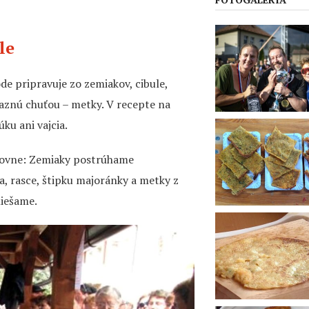
le
de pripravuje zo zemiakov, cibule,
raznú chuťou – metky. V recepte na
ku ani vajcia.
edovne: Zemiaky postrúhame
a, rasce, štipku majoránky a metky z
miešame.