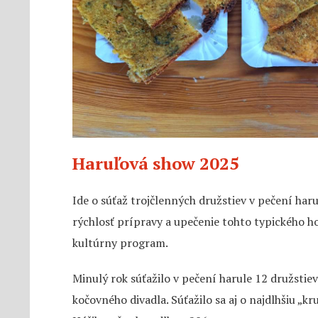
Haruľová show 2025
Ide o súťaž trojčlenných družstiev v pečení harul
rýchlosť prípravy a upečenie tohto typického h
kultúrny program.
Minulý rok súťažilo v pečení harule 12 družstie
kočovného divadla. Súťažilo sa aj o najdlhšiu „k