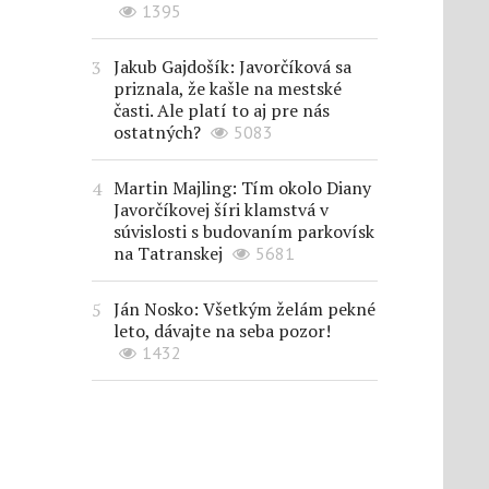
1395
Jakub Gajdošík: Javorčíková sa
priznala, že kašle na mestské
časti. Ale platí to aj pre nás
ostatných?
5083
Martin Majling: Tím okolo Diany
Javorčíkovej šíri klamstvá v
súvislosti s budovaním parkovísk
na Tatranskej
5681
Ján Nosko: Všetkým želám pekné
leto, dávajte na seba pozor!
1432