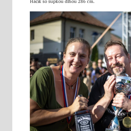
Háčik so šupkou dlhou 286 cm.