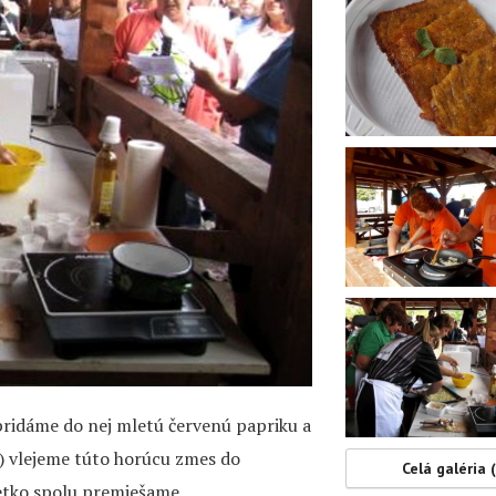
pridáme do nej mletú červenú papriku a
á) vlejeme túto horúcu zmes do
Celá galéria 
šetko spolu premiešame.