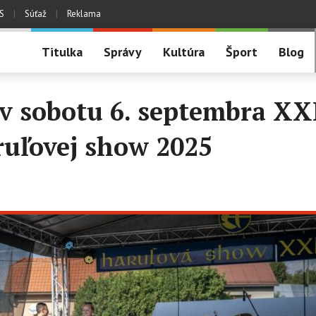
S
|
Súťaž
|
Reklama
Titulka
Správy
Kultúra
Šport
Blog
v sobotu 6. septembra XXI
ruľovej show 2025