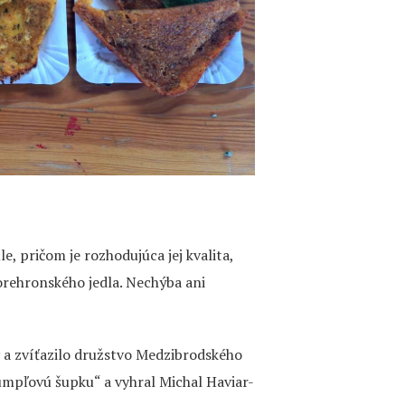
e, pričom je rozhodujúca jej kvalita,
orehronského jedla. Nechýba ani
v a zvíťazilo družstvo Medzibrodského
rumpľovú šupku“ a vyhral Michal Haviar-