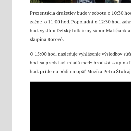
Prezentácia družstiev bude v sobotu o 10:30 hod
začne o 11:00 hod. Popoludní o 12:30 hod. zahr
hod. vystúpi Detský folklórny súbor Matičiarik 
skupina Borovô.
O 15:00 hod. nasleduje vyhlásenie výsledkov sú
hod. sa predstaví mladá medzibrodská skupina
hod. príde na pódium opäť Muzika Petra Štulraj