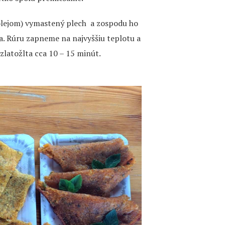
olejom) vymastený plech a zospodu ho
. Rúru zapneme na najvyššiu teplotu a
zlatožlta cca 10 – 15 minút.