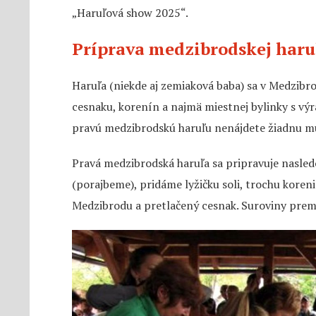
„Haruľová show 2025“.
Príprava medzibrodskej haru
Haruľa (niekde aj zemiaková baba) sa v Medzibro
cesnaku, korenín a najmä miestnej bylinky s vý
pravú medzibrodskú haruľu nenájdete žiadnu mú
Pravá medzibrodská haruľa sa pripravuje nasl
(porajbeme), pridáme lyžičku soli, trochu koreni
Medzibrodu a pretlačený cesnak. Suroviny pre