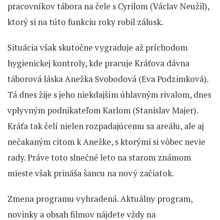
pracovníkov tábora na čele s Cyrilom (Václav Neužil),
ktorý si na túto funkciu roky robil zálusk.
Situácia však skutočne vygraduje až príchodom
hygienickej kontroly, kde pracuje Kráťova dávna
táborová láska Anežka Svobodová (Eva Podzimková).
Tá dnes žije s jeho niekdajším úhlavným rivalom, dnes
vplyvným podnikateľom Karlom (Stanislav Majer).
Kráťa tak čelí nielen rozpadajúcemu sa areálu, ale aj
nečakaným citom k Anežke, s ktorými si vôbec nevie
rady. Práve toto slnečné leto na starom známom
mieste však prináša šancu na nový začiatok.
Zmena programu vyhradená. Aktuálny program,
novinky a obsah filmov nájdete vždy na