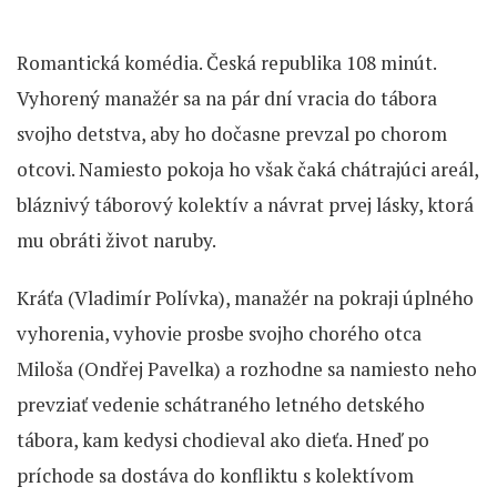
Romantická komédia. Česká republika 108 minút.
Vyhorený manažér sa na pár dní vracia do tábora
svojho detstva, aby ho dočasne prevzal po chorom
otcovi. Namiesto pokoja ho však čaká chátrajúci areál,
bláznivý táborový kolektív a návrat prvej lásky, ktorá
mu obráti život naruby.
Kráťa (Vladimír Polívka), manažér na pokraji úplného
vyhorenia, vyhovie prosbe svojho chorého otca
Miloša (Ondřej Pavelka) a rozhodne sa namiesto neho
prevziať vedenie schátraného letného detského
tábora, kam kedysi chodieval ako dieťa. Hneď po
príchode sa dostáva do konfliktu s kolektívom