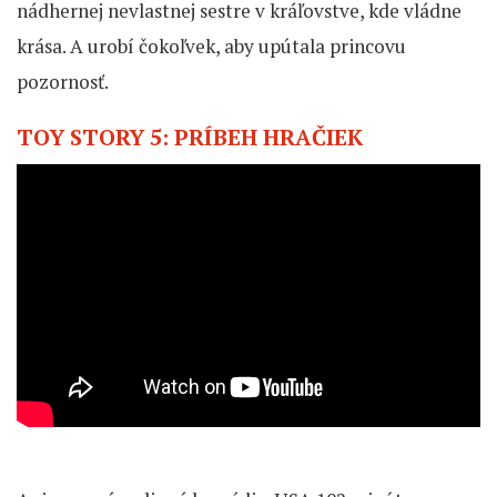
nádhernej nevlastnej sestre v kráľovstve, kde vládne
krása. A urobí čokoľvek, aby upútala princovu
pozornosť.
TOY STORY 5: PRÍBEH HRAČIEK