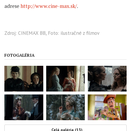
adrese
http://www.cine-max.sk/
.
Zdroj: CINEMAX BB, Foto: ilustračné z filmov
FOTOGALÉRIA
Celá galéria (13)