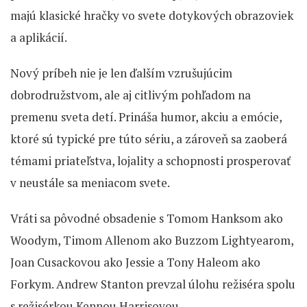
majú klasické hračky vo svete dotykových obrazoviek
a aplikácií.
Nový príbeh nie je len ďalším vzrušujúcim
dobrodružstvom, ale aj citlivým pohľadom na
premenu sveta detí. Prináša humor, akciu a emócie,
ktoré sú typické pre túto sériu, a zároveň sa zaoberá
témami priateľstva, lojality a schopnosti prosperovať
v neustále sa meniacom svete.
Vráti sa pôvodné obsadenie s Tomom Hanksom ako
Woodym, Timom Allenom ako Buzzom Lightyearom,
Joan Cusackovou ako Jessie a Tony Haleom ako
Forkym. Andrew Stanton prevzal úlohu režiséra spolu
s režisérkou Kennou Harrisovou.