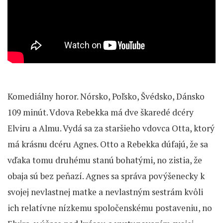
Komediálny horor. Nórsko, Poľsko, Švédsko, Dánsko
109 minút. Vdova Rebekka má dve škaredé dcéry
Elviru a Almu. Vydá sa za staršieho vdovca Otta, ktorý
má krásnu dcéru Agnes. Otto a Rebekka dúfajú, že sa
vďaka tomu druhému stanú bohatými, no zistia, že
obaja sú bez peňazí. Agnes sa správa povýšenecky k
svojej nevlastnej matke a nevlastným sestrám kvôli
ich relatívne nízkemu spoločenskému postaveniu, no