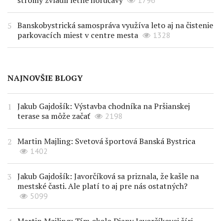
stromy zvládli letné horúčavy
1796
Banskobystrická samospráva využíva leto aj na čistenie
parkovacích miest v centre mesta
1328
NAJNOVŠIE BLOGY
Jakub Gajdošík: Výstavba chodníka na Pršianskej
terase sa môže začať
2198
Martin Majling: Svetová športová Banská Bystrica
1402
Jakub Gajdošík: Javorčíková sa priznala, že kašle na
mestské časti. Ale platí to aj pre nás ostatných?
5099