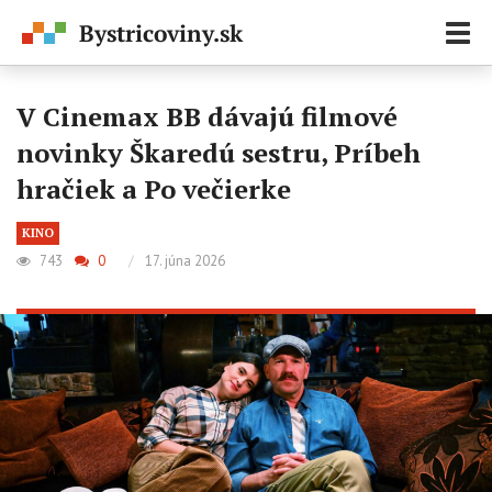
Zobr
navi
V Cinemax BB dávajú filmové
novinky Škaredú sestru, Príbeh
hračiek a Po večierke
KINO
743
0
/
17. júna 2026