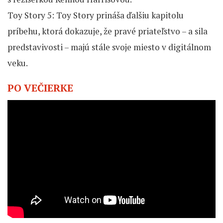
Toy Story 5: Toy Story prináša ďalšiu kapitolu
príbehu, ktorá dokazuje, že pravé priateľstvo – a sila
predstavivosti – majú stále svoje miesto v digitálnom
veku.
PO VEČIERKE