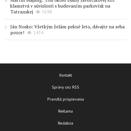
Martin Majling: Tím okolo Diany Javorčíkovej šíri
klamstvá v súvislosti s budovaním parkovísk na
Tatranskej
5698
Ján Nosko: Všetkým želám pekné leto, dávajte na seba
pozor!
1434
Kontakt
Správy cez RSS
Pravidlá prispievania
Reklama
Redakcia