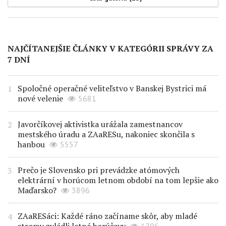
NAJČÍTANEJŠIE ČLÁNKY V KATEGÓRII SPRÁVY ZA
7 DNÍ
Spoločné operačné veliteľstvo v Banskej Bystrici má
nové velenie
5681
Javorčíkovej aktivistka urážala zamestnancov
mestského úradu a ZAaRESu, nakoniec skončila s
hanbou
5557
Prečo je Slovensko pri prevádzke atómových
elektrární v horúcom letnom období na tom lepšie ako
Maďarsko?
3896
ZAaRESáci: Každé ráno začíname skôr, aby mladé