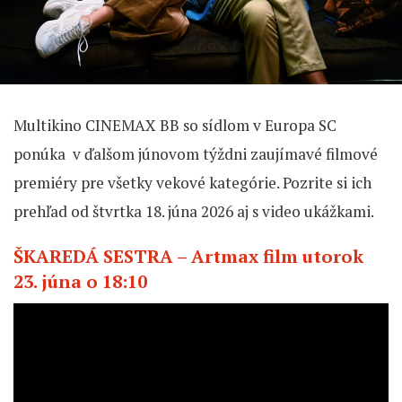
Multikino CINEMAX BB so sídlom v Europa SC
ponúka v ďalšom júnovom týždni zaujímavé filmové
premiéry pre všetky vekové kategórie. Pozrite si ich
prehľad od štvrtka 18. júna 2026 aj s video ukážkami.
ŠKAREDÁ SESTRA – Artmax film utorok
23. júna o 18:10