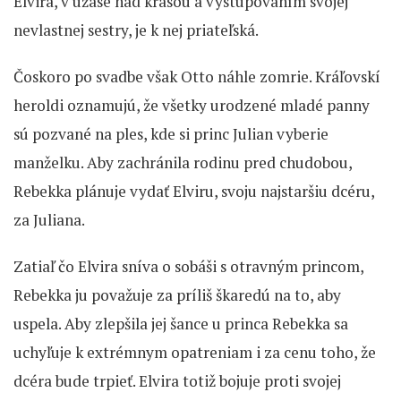
Elvira, v úžase nad krásou a vystupovaním svojej
nevlastnej sestry, je k nej priateľská.
Čoskoro po svadbe však Otto náhle zomrie. Kráľovskí
heroldi oznamujú, že všetky urodzené mladé panny
sú pozvané na ples, kde si princ Julian vyberie
manželku. Aby zachránila rodinu pred chudobou,
Rebekka plánuje vydať Elviru, svoju najstaršiu dcéru,
za Juliana.
Zatiaľ čo Elvira sníva o sobáši s otravným princom,
Rebekka ju považuje za príliš škaredú na to, aby
uspela. Aby zlepšila jej šance u princa Rebekka sa
uchyľuje k extrémnym opatreniam i za cenu toho, že
dcéra bude trpieť. Elvira totiž bojuje proti svojej