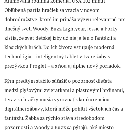
Animovaná rodinná komédia. USA 102 minút.
Obľúbená partia hračiek sa vracia v novom
dobrodružstve, ktoré im prináša výzvu relevantnú pre
dnešný svet. Woody, Buzz Lightyear, Jessie a Forky
zistia, že svet detskej izby už nie je len o fantázii a
klasických hrách. Do ich života vstupuje moderná
technológia – inteligentný tablet v tvare žaby s
prezývkou Froglet – a s ňou aj úplne nový poriadok.
Kým predtým stačilo súťažiť o pozornosť dieťaťa
medzi plyšovými zvieratkami a plastovými hrdinami,
teraz sa hračky musia vyrovnať s konkurenciou
digitálnej zábavy, ktorá môže pohltit všetok ich čas a
fantáziu. Žabka sa rýchlo stáva stredobodom
pozornosti a Woody a Buzz sa pýtajú, aké miesto