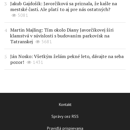
Jakub Gajdošík: Javorčíková sa priznala, že kašle na
mestské časti. Ale platí to aj pre nás ostatných?
5081
Martin Majling: Tím okolo Diany Javorčíkovej šíri
klamstvá v súvislosti s budovaním parkovísk na
Tatranskej
5681
Ján Nosko: Všetkým želám pekné leto, dávajte na seba
pozor!
1431
Kontakt
Správy cez RSS
Pravidlá prispievania