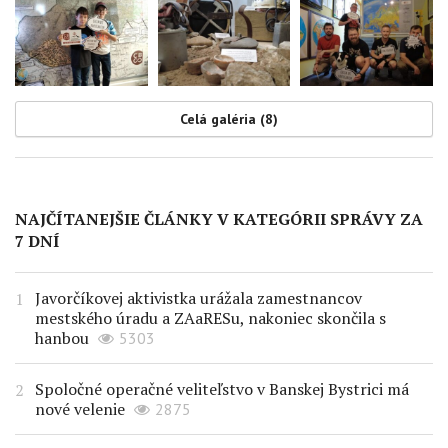
Celá galéria (8)
NAJČÍTANEJŠIE ČLÁNKY V KATEGÓRII SPRÁVY ZA
7 DNÍ
Javorčíkovej aktivistka urážala zamestnancov
mestského úradu a ZAaRESu, nakoniec skončila s
hanbou
5303
Spoločné operačné veliteľstvo v Banskej Bystrici má
nové velenie
2875