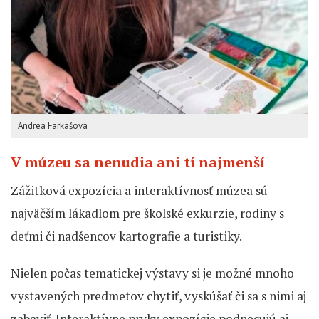
Andrea Farkašová
V múzeu sa nenudia ani tí najmenší
Zážitková expozícia a interaktívnosť múzea sú
najväčším lákadlom pre školské exkurzie, rodiny s
deťmi či nadšencov kartografie a turistiky.
Nielen počas tematickej výstavy si je možné mnoho
vystavených predmetov chytiť, vyskúšať či sa s nimi aj
zabaviť. Interaktívne prvky expozície podnecujú aj