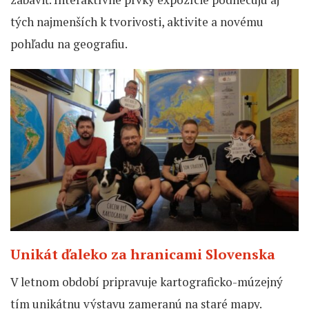
tých najmenších k tvorivosti, aktivite a novému
pohľadu na geografiu.
Unikát ďaleko za hranicami Slovenska
V letnom období pripravuje kartograficko-múzejný
tím unikátnu výstavu zameranú na staré mapy.