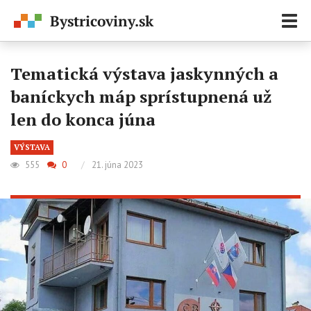
Zobr
navi
Tematická výstava jaskynných a
baníckych máp sprístupnená už
len do konca júna
VÝSTAVA
555
0
/
21. júna 2023