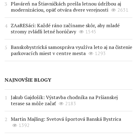
Plaváreň na Štiavničkách prešla letnou údržbou aj
modernizáciou, opäť otvára dvere verejnosti
2631
ZAaRESáci: Každé ráno začíname skôr, aby mladé
stromy zvládli letné horúčavy
1545
Banskobystrická samospráva využíva leto aj na čistenie
parkovacích miest v centre mesta
1293
NAJNOVŠIE BLOGY
Jakub Gajdošík: Výstavba chodníka na Pršianskej
terase sa môže začať
2183
Martin Majling: Svetová športová Banská Bystrica
1392