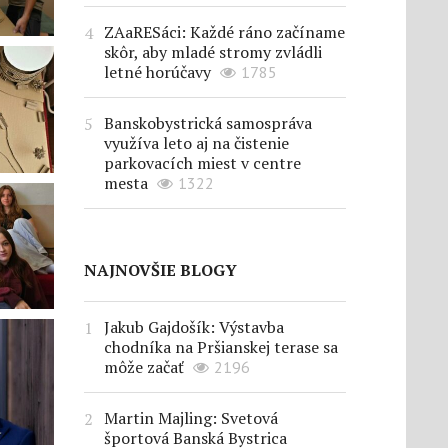
ZAaRESáci: Každé ráno začíname
skôr, aby mladé stromy zvládli
letné horúčavy
1785
Banskobystrická samospráva
využíva leto aj na čistenie
parkovacích miest v centre
mesta
1322
NAJNOVŠIE BLOGY
Jakub Gajdošík: Výstavba
chodníka na Pršianskej terase sa
môže začať
2196
Martin Majling: Svetová
športová Banská Bystrica