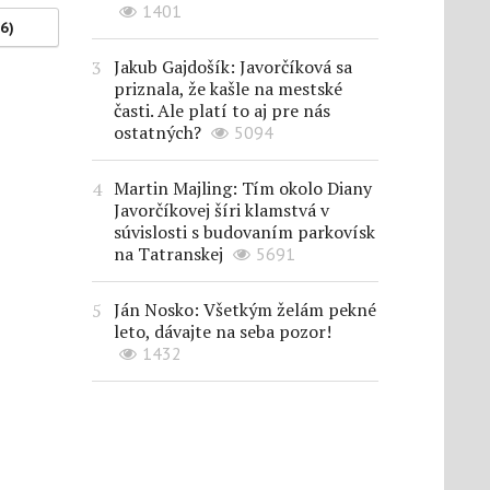
1401
(6)
Jakub Gajdošík: Javorčíková sa
priznala, že kašle na mestské
časti. Ale platí to aj pre nás
ostatných?
5094
Martin Majling: Tím okolo Diany
Javorčíkovej šíri klamstvá v
súvislosti s budovaním parkovísk
na Tatranskej
5691
Ján Nosko: Všetkým želám pekné
leto, dávajte na seba pozor!
1432