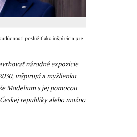
udúcnosti poslúžiť ako inšpirácia pre
navrhovať národné expozície
2030, inšpirujú a myšlienku
aže Modelium s jej pomocou
n Českej republiky alebo možno