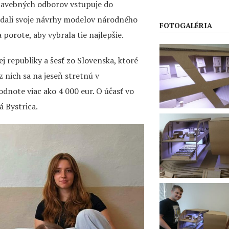
tavebných odborov vstupuje do
zdali svoje návrhy modelov národného
FOTOGALÉRIA
porote, aby vybrala tie najlepšie.
ej republiky a šesť zo Slovenska, ktoré
 nich sa na jeseň stretnú v
dnote viac ako 4 000 eur. O účasť vo
á Bystrica.