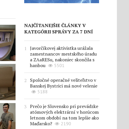
NAJČÍTANEJŠIE ČLÁNKY V
KATEGÓRII SPRÁVY ZA 7 DNÍ
Javorčíkovej aktivistka urážala
zamestnancov mestského úradu
a ZAaRESu, nakoniec skončila s
hanbou
5501
Spoločné operačné veliteľstvo v
Banskej Bystrici má nové velenie
5188
Prečo je Slovensko pri prevádzke
atómových elektrární v horúcom
letnom období na tom lepšie ako
Maďarsko?
2190