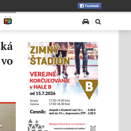
ská
 vo