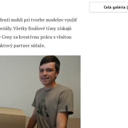
Celá galéria 
udenti mohli pri tvorbe modelov využiť
riály. Všetky finálové tímy získajú
e Ceny za kreatívnu prácu s vlnitou
uktový partner súťaže.