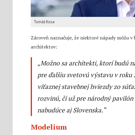
Tomáš Kosa
Zároveň naznačuje, že niektoré nápady môžu v b
architektov:
„Možno sa architekti, ktorí budú 
pre ďalšiu svetovú výstavu v roku 
víťaznej stavebnej hviezdy zo súť
rozvinú, či už pre národný paviló
nabudúce aj Slovenska.“
Modelium