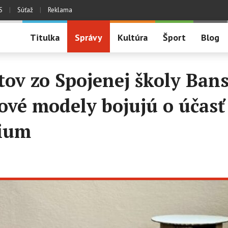
S
|
Súťaž
|
Reklama
Titulka
Správy
Kultúra
Šport
Blog
ov zo Spojenej školy Ban
kové modely bojujú o účasť
lium