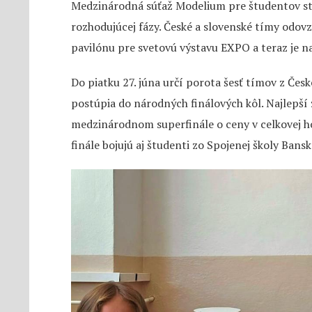
Medzinárodná súťaž Modelium pre študentov s
rozhodujúcej fázy. České a slovenské tímy odov
pavilónu pre svetovú výstavu EXPO a teraz je na 
Do piatku 27. júna určí porota šesť tímov z Česk
postúpia do národných finálových kôl. Najlepší z
medzinárodnom superfinále o ceny v celkovej ho
finále bojujú aj študenti zo Spojenej školy Bansk