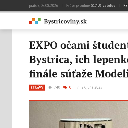
piatok, 07.08.2026
|
Práve je online
517 Užívateľov
|
RS
EXPO očami študent
Bystrica, ich lepen
finále súťaže Mode
740
0
/
27. júna 2025
SPRÁVY