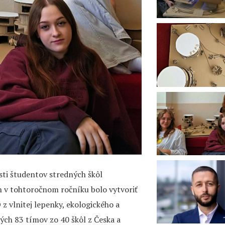
sti študentov stredných škôl
h v tohtoročnom ročníku bolo vytvoriť
 vlnitej lepenky, ekologického a
ých 83 tímov zo 40 škôl z Česka a