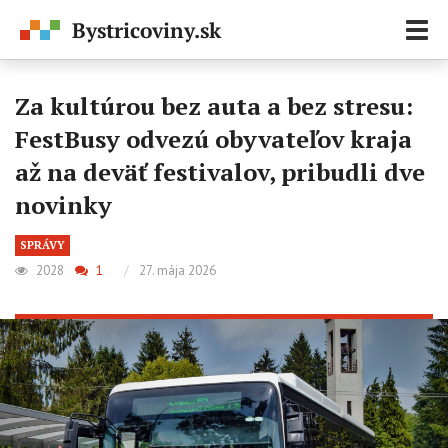
Zobr
navi
Za kultúrou bez auta a bez stresu:
FestBusy odvezú obyvateľov kraja
až na deväť festivalov, pribudli dve
novinky
SPRÁVY
2028
1
/
27. mája 2026