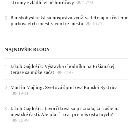
stromy zvládli letné horúčavy
1793
Banskobystrická samospráva využíva leto aj na čistenie
parkovacích miest v centre mesta
1325
NAJNOVŠIE BLOGY
Jakub Gajdošík: Výstavba chodníka na Pršianskej
terase sa môže začať
2197
Martin Majling: Svetová športová Banská Bystrica
1401
Jakub Gajdošík: Javorčíková sa priznala, že kašle na
mestské časti. Ale platí to aj pre nás ostatných?
5099