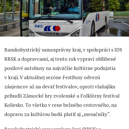
Banskobystrický samosprávny kraj, v spolupráci s IDS
BBSK a dopravcami, aj tento rok vypraví obľúbené
posilové autobusy na najväčšie kultúrne podujatia
v kraji. V aktuálnej sezóne FestBusy odvezú
záujemcov až na deväť festivalov, oproti vlaňajšku
pribudli Zámocké hry zvolenské a Folklórny festival
Koliesko. To všetko v cene bežného cestovného, na
dopravu za kultúrou budú platiť aj „mesačníky“.