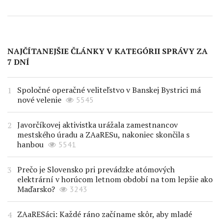
NAJČÍTANEJŠIE ČLÁNKY V KATEGÓRII SPRÁVY ZA
7 DNÍ
Spoločné operačné veliteľstvo v Banskej Bystrici má
nové velenie
5545
Javorčíkovej aktivistka urážala zamestnancov
mestského úradu a ZAaRESu, nakoniec skončila s
hanbou
5541
Prečo je Slovensko pri prevádzke atómových
elektrární v horúcom letnom období na tom lepšie ako
Maďarsko?
3243
ZAaRESáci: Každé ráno začíname skôr, aby mladé