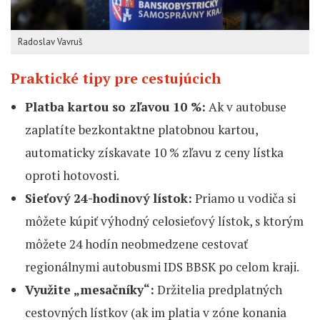
Radoslav Vavruš
Praktické tipy pre cestujúcich
Platba kartou so zľavou 10 %:
Ak v autobuse
zaplatíte bezkontaktne platobnou kartou,
automaticky získavate 10 % zľavu z ceny lístka
oproti hotovosti.
Sieťový 24-hodinový lístok:
Priamo u vodiča si
môžete kúpiť výhodný celosieťový lístok, s ktorým
môžete 24 hodín neobmedzene cestovať
regionálnymi autobusmi IDS BBSK po celom kraji.
Využite „mesačníky“:
Držitelia predplatných
cestovných lístkov (ak im platia v zóne konania