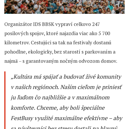
Organizátor IDS BBSK vypraví celkovo 247
posilových spojov, ktoré najazdia viac ako 5 700
kilometrov. Cestujúci sa tak na festivaly dostanú
pohodlne, ekologicky, bez starostí s parkovaním a
najmä – s garantovaným nočným odvozom domov.
„Kultúra má spájať a budovať živé komunity
v našich regiónoch. Naším cieľom je priniesť
ju ľuďom čo najbližšie a v maximálnom
komforte. Chceme, aby boli špeciálne
FestBusy využité maximálne efektívne – aby
sa návštevníci bez stresu dostali na hlavný