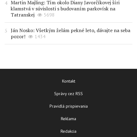
Martin Majling: Tím okolo Diany Javorčíkovej šíri
klamstvá v súvislosti s budovaním parkovísk na
Tatranskej
5698
Ján Nosko: Všetkým želám pekné leto, dávajte na seba
pozor!
1434
Kontakt
Správy cez RSS
Pravidlá prispievania
Reklama
Redakcia