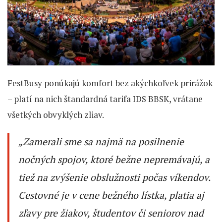
FestBusy ponúkajú komfort bez akýchkoľvek prirážok
– platí na nich štandardná tarifa IDS BBSK, vrátane
všetkých obvyklých zliav.
„Zamerali sme sa najmä na posilnenie
nočných spojov, ktoré bežne nepremávajú, a
tiež na zvýšenie obslužnosti počas víkendov.
Cestovné je v cene bežného lístka, platia aj
zľavy pre žiakov, študentov či seniorov nad