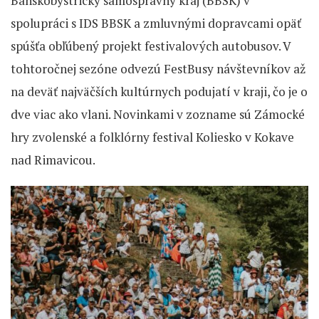
Banskobystrický samosprávny kraj (BBSK) v
spolupráci s IDS BBSK a zmluvnými dopravcami opäť
spúšťa obľúbený projekt festivalových autobusov. V
tohtoročnej sezóne odvezú FestBusy návštevníkov až
na deväť najväčších kultúrnych podujatí v kraji, čo je o
dve viac ako vlani. Novinkami v zozname sú Zámocké
hry zvolenské a folklórny festival Koliesko v Kokave
nad Rimavicou.