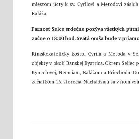
miestom úcty k sv. Cyrilovi a Metodovi záslu
Baláža.
Farnosť Selce srdečne pozýva všetkých pútnik
začne o 18:00 hod. Svätá omša bude v pria
Rímskokatolícky kostol Cyrila a Metoda v Sel
objekty v okolí Banskej Bystrica. Okrem Seliec p
Kynceľovej, Nemciam, Balážom a Priechodu. Got
začiatkom 16. storočia. Nachádzajú sa v ňom vzá