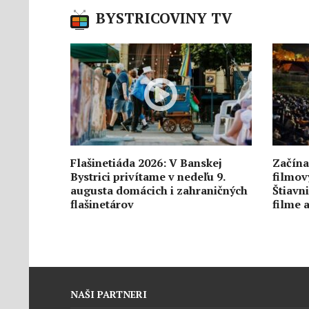
BYSTRICOVINY TV
Flašinetiáda 2026: V Banskej
Začínaj
Bystrici privítame v nedeľu 9.
filmov
augusta domácich i zahraničných
Štiavn
flašinetárov
filme a
557
0
6. augusta
640
NAŠI PARTNERI