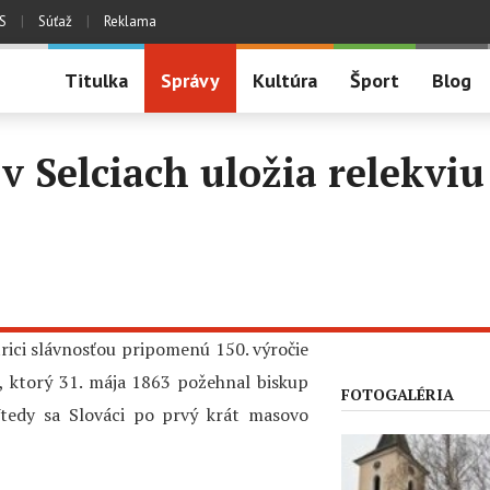
S
|
Súťaž
|
Reklama
Titulka
Správy
Kultúra
Šport
Blog
v Selciach uložia relekviu
trici slávnosťou pripomenú 150. výročie
, ktorý 31. mája 1863 požehnal biskup
FOTOGALÉRIA
Vtedy sa Slováci po prvý krát masovo