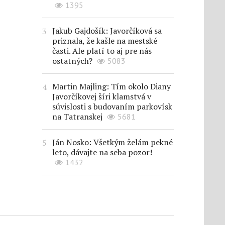
1395
Jakub Gajdošík: Javorčíková sa
priznala, že kašle na mestské
časti. Ale platí to aj pre nás
ostatných?
5083
Martin Majling: Tím okolo Diany
Javorčíkovej šíri klamstvá v
súvislosti s budovaním parkovísk
na Tatranskej
5681
Ján Nosko: Všetkým želám pekné
leto, dávajte na seba pozor!
1432