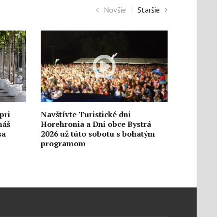
Novšie
|
Staršie
pri
Navštívte Turistické dni
náš
Horehronia a Dni obce Bystrá
sa
2026 už túto sobotu s bohatým
programom
6. augusta
1618
0
5. augusta