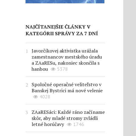
NAJČÍTANEJŠIE ČLÁNKY V
KATEGÓRII SPRÁVY ZA 7 DNÍ
Javorčíkovej aktivistka urážala
zamestnancov mestského úradu
a ZAaRESu, nakoniec skončila s
hanbou
5378
Spoločné operačné veliteľstvo v
Banskej Bystrici má nové velenie
4028
ZAaRESáci: Každé ráno začíname
skôr, aby mladé stromy zvládli
letné horúčavy
1746