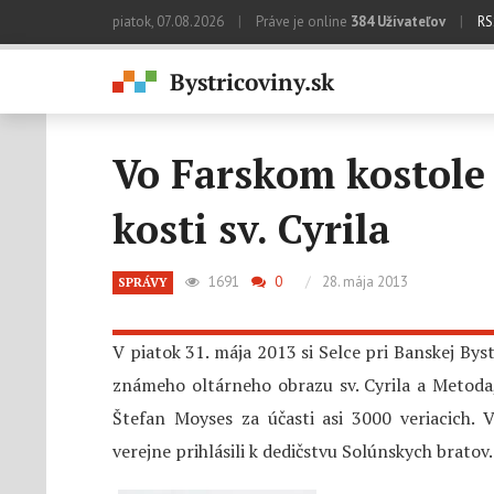
piatok, 07.08.2026
|
Práve je online
384 Užívateľov
|
RS
Vo Farskom kostole 
kosti sv. Cyrila
1691
0
/
28. mája 2013
SPRÁVY
V piatok 31. mája 2013 si Selce pri Banskej Bys
známeho oltárneho obrazu sv. Cyrila a Metoda
Štefan Moyses za účasti asi 3000 veriacich. 
verejne prihlásili k dedičstvu Solúnskych bratov.