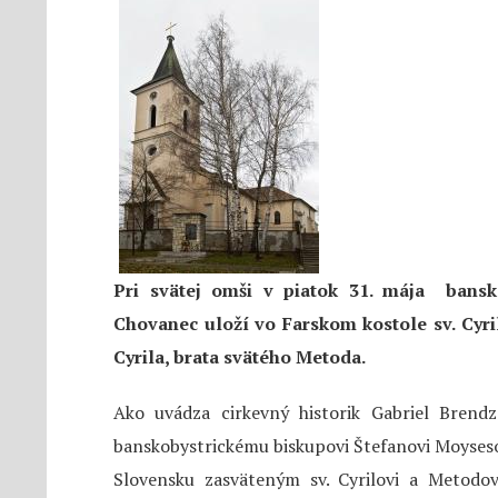
Pri svätej omši v piatok 31. mája bansk
Chovanec uloží vo Farskom kostole sv. Cyri
Cyrila, brata svätého Metoda.
Ako uvádza cirkevný historik Gabriel Brendz
banskobystrickému biskupovi Štefanovi Moyseso
Slovensku zasväteným sv. Cyrilovi a Metodo