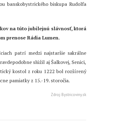
hou banskobystrického biskupa Rudolfa
ov na túto jubilejnú slávnosť, ktorá
mom prenose Rádia Lumen.
ciach patrí medzi najstaršie sakrálne
ravdepodobne slúžil aj Šalkovej, Senici,
ický kostol z roku 1222 bol rozšírený
cne pamiatky z 15.-19. storočia.
Zdroj: Bystricoviny.sk