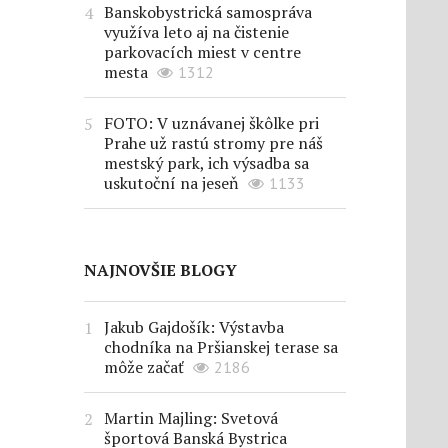
Banskobystrická samospráva
využíva leto aj na čistenie
parkovacích miest v centre
mesta
1312
FOTO: V uznávanej škôlke pri
Prahe už rastú stromy pre náš
mestský park, ich výsadba sa
uskutoční na jeseň
1133
NAJNOVŠIE BLOGY
Jakub Gajdošík: Výstavba
chodníka na Pršianskej terase sa
môže začať
2186
Martin Majling: Svetová
športová Banská Bystrica