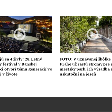
ú sa 4 živly! 28. Letný
FOTO: V uznávanej škôlke 
ý festival v Banskej
Prahe už rastú stromy pre 
ici otvorí tému generácií vo
mestský park, ich výsadba 
j v živote
uskutoční na jeseň
0
6. augusta
1133
1