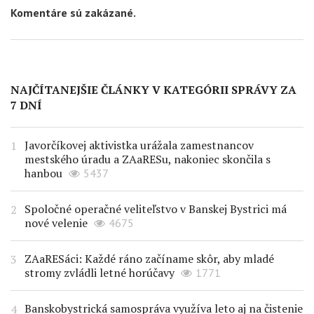
Komentáre sú zakázané.
NAJČÍTANEJŠIE ČLÁNKY V KATEGÓRII SPRÁVY ZA
7 DNÍ
Javorčíkovej aktivistka urážala zamestnancov
mestského úradu a ZAaRESu, nakoniec skončila s
hanbou
5437
Spoločné operačné veliteľstvo v Banskej Bystrici má
nové velenie
4675
ZAaRESáci: Každé ráno začíname skôr, aby mladé
stromy zvládli letné horúčavy
1771
Banskobystrická samospráva využíva leto aj na čistenie