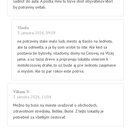
sadnúť do auta. A podla mna tu býva dost obyvatelov ktorí
by potraviny uvítali.
Vlado
5. januára 2026, 09:59
na potraviny stale malo ludi, mesto aj tlacilo na Jednotu,
ale ta odmietla, a ja by som urobil to iste. Ale ked sa
postavia tie bytovky, viladomy, domy na Cinovej, na Vlcej
jame, a uz tazia drevo a pripravuju lokalitu smerom k
motokrosovej drahe, to uz bude aj pre Jednotu zaujimave
si myslim. Ale to par rokov este potrva.
Viliam V.
3. januára 2026, 11:04
Možno by bolo na mieste uvažovať o obchodoch,
zdravotnom stredisku, škôlke, škole. Z tejto lokality je
potrebné za všetkým cestovať.