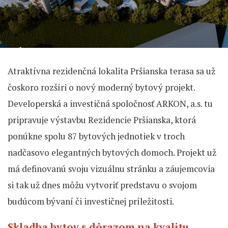
Atraktívna rezidenčná lokalita Pršianska terasa sa už
čoskoro rozšíri o nový moderný bytový projekt.
Developerská a investičná spoločnosť ARKON, a.s. tu
pripravuje výstavbu Rezidencie Pršianska, ktorá
ponúkne spolu 87 bytových jednotiek v troch
nadčasovo elegantných bytových domoch. Projekt už
má definovanú svoju vizuálnu stránku a záujemcovia
si tak už dnes môžu vytvoriť predstavu o svojom
budúcom bývaní či investičnej príležitosti.
Skladba bytov s dôrazom na kvalitu,