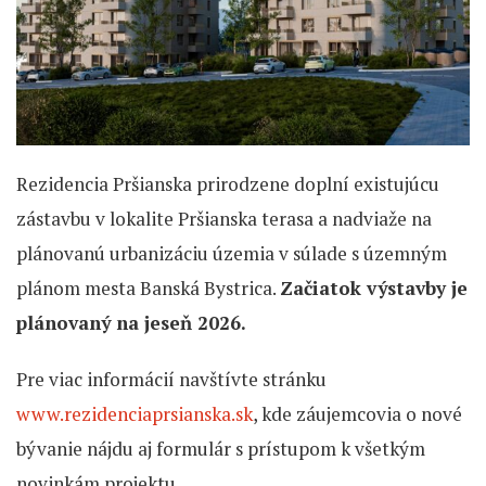
Rezidencia Pršianska prirodzene doplní existujúcu
zástavbu v lokalite Pršianska terasa a nadviaže na
plánovanú urbanizáciu územia v súlade s územným
plánom mesta Banská Bystrica.
Začiatok výstavby je
plánovaný na jeseň 2026.
Pre viac informácií navštívte stránku
www.rezidenciaprsianska.sk
, kde záujemcovia o nové
bývanie nájdu aj formulár s prístupom k všetkým
novinkám projektu.