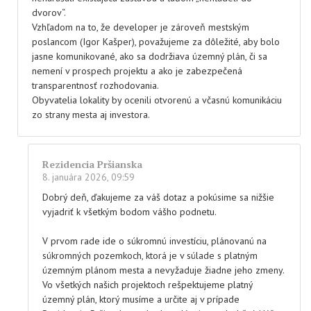
dvorov“.
Vzhľadom na to, že developer je zároveň mestským
poslancom (Igor Kašper), považujeme za dôležité, aby bolo
jasne komunikované, ako sa dodržiava územný plán, či sa
nemení v prospech projektu a ako je zabezpečená
transparentnosť rozhodovania.
Obyvatelia lokality by ocenili otvorenú a včasnú komunikáciu
zo strany mesta aj investora.
Rezidencia Pršianska
8. januára 2026, 09:59
Dobrý deň, ďakujeme za váš dotaz a pokúsime sa nižšie
vyjadriť k všetkým bodom vášho podnetu.
V prvom rade ide o súkromnú investíciu, plánovanú na
súkromných pozemkoch, ktorá je v súlade s platným
územným plánom mesta a nevyžaduje žiadne jeho zmeny.
Vo všetkých našich projektoch rešpektujeme platný
územný plán, ktorý musíme a určite aj v prípade