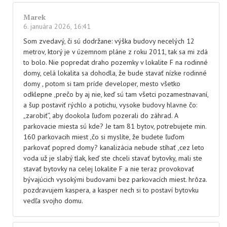
Marek
6. januára 2026, 16:41
Som zvedavý, či sú dodržane: výška budovy necelých 12
metrov, ktorý je v územnom pláne z roku 2011, tak sa mi zdá
to bolo. Nie popredat draho pozemky v lokalite F na rodinné
domy, celá lokalita sa dohodla, že bude stavať nízke rodinné
domy , potom si tam príde developer, mesto všetko
odklepne ,prečo by aj nie, keď sú tam všetci pozamestnavaní,
a šup postaviť rýchlo a potichu, vysoke budovy hlavne čo:
„zarobiť“, aby dookola ľuďom pozerali do záhrad. A
parkovacie miesta sú kde? Je tam 81 bytov, potrebujete min.
160 parkovacih miest ,čo si myslíte, že budete ľuďom
parkovať popred domy? kanalizácia nebude stíhať ,cez leto
voda už je slabý tlak, keď ste chceli stavať bytovky, mali ste
stavať bytovky na celej lokalite F a nie teraz provokovať
bývajúcich vysokými budovami bez parkovacích miest. hrôza.
pozdravujem kaspera, a kasper nech si to postaví bytovku
vedľa svojho domu.