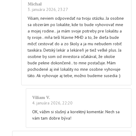
Michal
3. januára 2026, 23:27
Viliam, neviem odpovedať na tvoju otázku. Ja osobne
sa obzerám po lokalite, kde to bude vyhovovať mne
a mojej rodine.. ja mám svoje potreby pre lokalitu a
ty svoje.. mňa teší hlavne MHD a to, že dieťa bude
môcť cestovať do a zo školy a ja mu nebudem robiť
taxikára. Detský lekár a lekáreň je tiež veľké plus. Ja
osobne by som od investora očakával, že okolie
bude pekne dokončené.. to mne postačuje. Mám
pochodené aj iné lokality no mne osobne vyhovuje
táto. Ak vyhovuje aj tebe, možno budeme susedia :)
Viliam V.
4. januára 2026, 22:20
OK, vážim si slušný a korektný komentár. Nech sa
vám tam dobre býva!