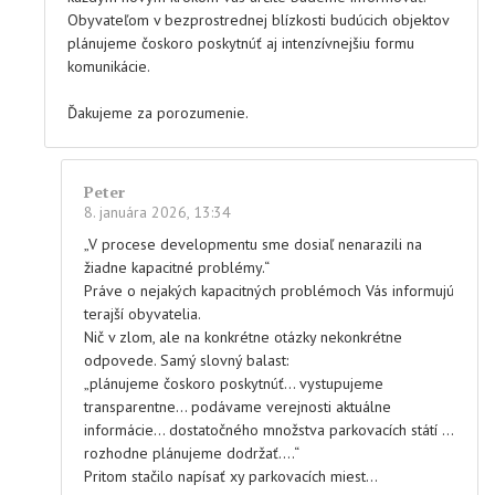
Obyvateľom v bezprostrednej blízkosti budúcich objektov
plánujeme čoskoro poskytnúť aj intenzívnejšiu formu
komunikácie.
Ďakujeme za porozumenie.
Peter
8. januára 2026, 13:34
„V procese developmentu sme dosiaľ nenarazili na
žiadne kapacitné problémy.“
Práve o nejakých kapacitných problémoch Vás informujú
terajší obyvatelia.
Nič v zlom, ale na konkrétne otázky nekonkrétne
odpovede. Samý slovný balast:
„plánujeme čoskoro poskytnúť… vystupujeme
transparentne… podávame verejnosti aktuálne
informácie… dostatočného množstva parkovacích státí …
rozhodne plánujeme dodržať….“
Pritom stačilo napísať xy parkovacích miest…