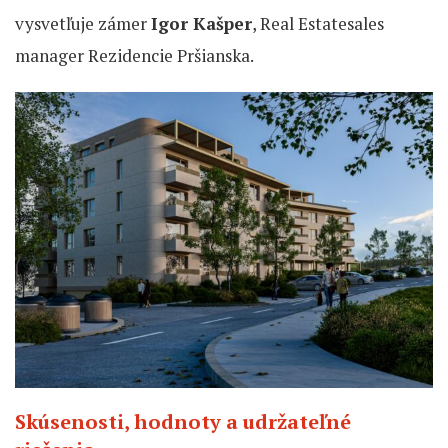
vysvetľuje zámer
Igor Kašper
, Real Estatesales
manager Rezidencie Pršianska.
Skúsenosti, hodnoty a udržateľné