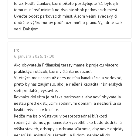
teraz. Podľa článkov, ktoré píšete postkytujete 81 bytov, k
tomu musí byť minimálne dvojnásobok parkovacích miest.
Uveďte počet parkovacích miest. A som veľmi zvedavý, či
dodržíte výšku budov podľa územného plánu. Vyjadrite sa k
veci. Ďakujem.
LK
6. januára 2026, 17:00
Ako obyvatelia Pršianskej terasy máme k projektu viacero
praktických otázok, ktoré v článku nezazneli.
V letných mesiacoch už dnes nestíha kanalizácia a vodovod,
preto by nás zaujímalo, ako je riešená kapacita inžinierskych
sietí pri ďalšej výstavbe.
Rovnako dôležitá je otázka parkovania, aby noví obyvatelia
nestáli pred existujúcimi rodinnými domami a nezhoršila sa
kvalita bývania v lokalite.
Keďže má ísť o výstavbu v bezprostrednej blízkosti
rodinných domov, je namieste vysvetliť, ako bude dodržaná
výška stavieb, odstupy a ochrana súkromia, aby nové objekty
nenarúšali existujúcu zástavbu a ľuďom „nehľadeli do