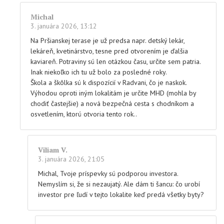
Michal
3. januára 2026, 13:12
Na Pršianskej terase je už predsa napr. detský lekár,
lekáreň, kvetinárstvo, tesne pred otvorením je ďalšia
kaviareň. Potraviny sú len otázkou času, určite sem patria.
Inak niekoľko ich tu už bolo za posledné roky.
Škola a škôlka sú k dispozícií v Radvani, čo je naskok.
Výhodou oproti iným lokalitám je určite MHD (mohla by
chodiť častejšie) a nová bezpečná cesta s chodníkom a
osvetlením, ktorú otvoria tento rok..
Viliam V.
3. januára 2026, 21:05
Michal, Tvoje príspevky sú podporou investora.
Nemyslím si, že si nezaujatý. Ale dám ti šancu: čo urobí
investor pre ľudí v tejto lokalite keď predá všetky byty?