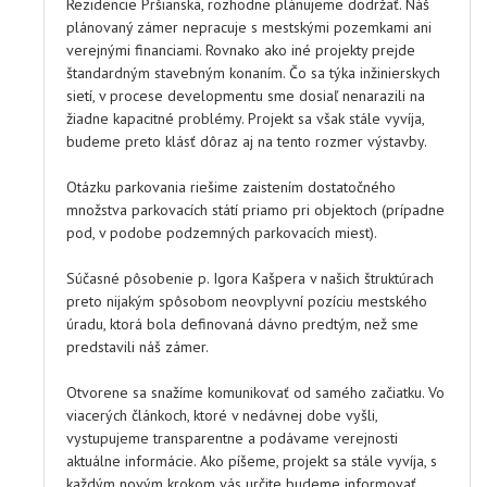
Rezidencie Pršianska, rozhodne plánujeme dodržať. Náš
plánovaný zámer nepracuje s mestskými pozemkami ani
verejnými financiami. Rovnako ako iné projekty prejde
štandardným stavebným konaním. Čo sa týka inžinierskych
sietí, v procese developmentu sme dosiaľ nenarazili na
žiadne kapacitné problémy. Projekt sa však stále vyvíja,
budeme preto klásť dôraz aj na tento rozmer výstavby.
Otázku parkovania riešime zaistením dostatočného
množstva parkovacích státí priamo pri objektoch (prípadne
pod, v podobe podzemných parkovacích miest).
Súčasné pôsobenie p. Igora Kašpera v našich štruktúrach
preto nijakým spôsobom neovplyvní pozíciu mestského
úradu, ktorá bola definovaná dávno predtým, než sme
predstavili náš zámer.
Otvorene sa snažíme komunikovať od samého začiatku. Vo
viacerých článkoch, ktoré v nedávnej dobe vyšli,
vystupujeme transparentne a podávame verejnosti
aktuálne informácie. Ako píšeme, projekt sa stále vyvíja, s
každým novým krokom vás určite budeme informovať.