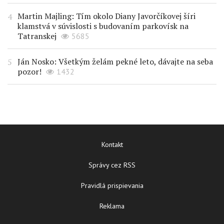
Martin Majling: Tím okolo Diany Javorčíkovej šíri
klamstvá v súvislosti s budovaním parkovísk na
Tatranskej
5685
Ján Nosko: Všetkým želám pekné leto, dávajte na seba
pozor!
1432
Kontakt
Správy cez RSS
Pravidlá prispievania
Reklama