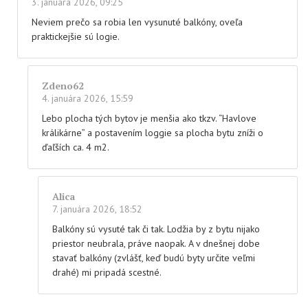
3. januára 2026, 09:25
Neviem prečo sa robia len vysunuté balkóny, oveľa
praktickejšie sú logie.
Zdeno62
4. januára 2026, 15:59
Lebo plocha tých bytov je menšia ako tkzv. “Havlove
králikárne” a postavením loggie sa plocha bytu zníži o
ďaľších ca. 4 m2.
Alica
7. januára 2026, 18:52
Balkóny sú vysuté tak či tak. Lodžia by z bytu nijako
priestor neubrala, práve naopak. A v dnešnej dobe
stavať balkóny (zvlášť, keď budú byty určite veľmi
drahé) mi pripadá scestné.