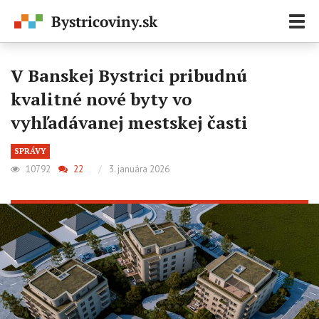
Zobr
navi
V Banskej Bystrici pribudnú
kvalitné nové byty vo
vyhľadávanej mestskej časti
SPRÁVY
10792
22
/
3. januára 2026