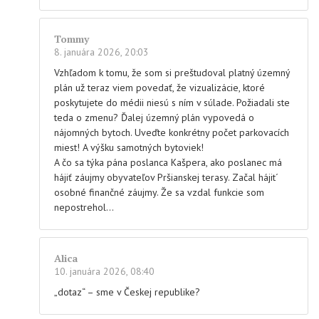
Tommy
8. januára 2026, 20:03
Vzhľadom k tomu, že som si preštudoval platný územný
plán už teraz viem povedať, že vizualizácie, ktoré
poskytujete do médii niesú s ním v súlade. Požiadali ste
teda o zmenu? Ďalej územný plán vypovedá o
nájomných bytoch. Uveďte konkrétny počet parkovacích
miest! A výšku samotných bytoviek!
A čo sa týka pána poslanca Kašpera, ako poslanec má
hájiť záujmy obyvateľov Pršianskej terasy. Začal hájit´
osobné finančné záujmy. Že sa vzdal funkcie som
nepostrehol…
Alica
10. januára 2026, 08:40
„dotaz“ – sme v Českej republike?