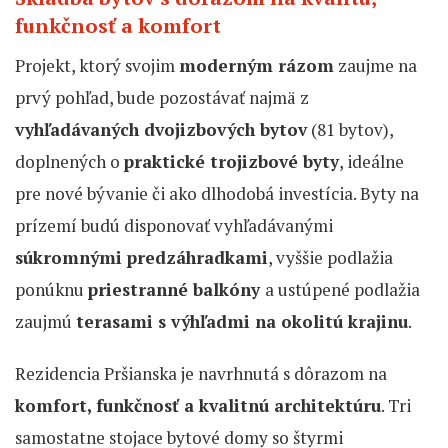
funkčnosť a komfort
Projekt, ktorý svojim
moderným rázom
zaujme na
prvý pohľad, bude pozostávať najmä z
vyhľadávaných dvojizbových bytov
(81 bytov),
doplnených o
praktické trojizbové byty
, ideálne
pre nové bývanie či ako dlhodobá investícia. Byty na
prízemí budú disponovať vyhľadávanými
súkromnými predzáhradkami
, vyššie podlažia
ponúknu
priestranné balkóny
a ustúpené podlažia
zaujmú
terasami s výhľadmi na okolitú krajinu
.
Rezidencia Pršianska je navrhnutá s dôrazom na
komfort, funkčnosť a kvalitnú architektúru
. Tri
samostatne stojace bytové domy so štyrmi