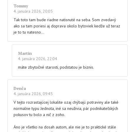
Tommy
4. januára 2026, 20:05
Tak toto tam bude riadne natisnuté na seba. Som zvedavý
ako sa tam poriesi aj doprava okolo bytoviek kedže už teraz
je to tu natesno…
Martin
4. januára 2026, 22:04
máte zbytočné starosti, podstatou je biznis.
Denča
4. januára 2026, 09:45
V tejto rozrastajúcej lokalite ozaj chýbajú potraviny ale také
normalne typu Jednota, iné sa neuživia, pár podnikateľských
pokusov tu bolo a nič z zoho.
Áno je všetko na dosah autom, ale nie je to praktické stále