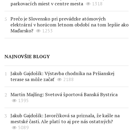
parkovacích miest v centre mesta
1318
Prečo je Slovensko pri prevádzke atómových
elektrární v horúcom letnom období na tom lepšie ako
Maďarsko?
1253
NAJNOVŠIE BLOGY
Jakub Gajdošík: Výstavba chodníka na Pršianskej
terase sa môže začať
2188
Martin Majling: Svetová športová Banská Bystrica
1395
Jakub Gajdošík: Javorčíková sa priznala, že kašle na
mestské časti. Ale platí to aj pre nás ostatných?
5089