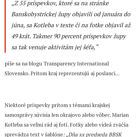
„Z 55 príspevkov, ktoré sa na stránke
Banskobystrickej župy objavili od januára do
júna, sa Kotleba v texte či na fotke objavil až
49 krát. Takmer 90 percent príspevkov župy
sa tak venuje aktivitám jej šéfa,“
píše sa na blogu Transparency International
Slovensko. Pritom kraj reprezentujú aj poslanci…
Niektoré príspevky pritom s témami krajskej
samosprávy súvisia len okrajovo alebo vôbec. Marian
Kotleba sa veľmi rád aj fotí. Fotky alebo videá zväčša
sprevádza text v šablóne
: „Dňa xx predseda BBSK