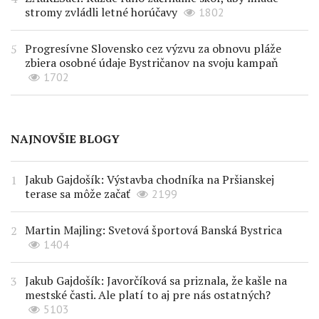
stromy zvládli letné horúčavy
1802
Progresívne Slovensko cez výzvu za obnovu pláže
zbiera osobné údaje Bystričanov na svoju kampaň
1702
NAJNOVŠIE BLOGY
Jakub Gajdošík: Výstavba chodníka na Pršianskej
terase sa môže začať
2199
Martin Majling: Svetová športová Banská Bystrica
1404
Jakub Gajdošík: Javorčíková sa priznala, že kašle na
mestské časti. Ale platí to aj pre nás ostatných?
5103