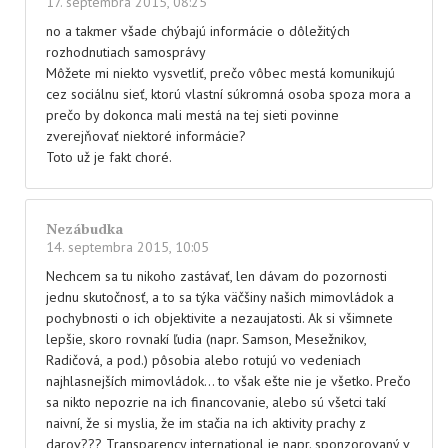
17. septembra 2015, 08:25
no a takmer všade chýbajú informácie o dôležitých
rozhodnutiach samosprávy
Môžete mi niekto vysvetliť, prečo vôbec mestá komunikujú
cez sociálnu sieť, ktorú vlastní súkromná osoba spoza mora a
prečo by dokonca mali mestá na tej sieti povinne
zverejňovať niektoré informácie?
Toto už je fakt choré.
Nezábudka
14. septembra 2015, 10:05
Nechcem sa tu nikoho zastávať, len dávam do pozornosti
jednu skutočnosť, a to sa týka väčšiny našich mimovládok a
pochybnosti o ich objektivite a nezaujatosti. Ak si všimnete
lepšie, skoro rovnakí ľudia (napr. Samson, Mesežnikov,
Radičová, a pod.) pôsobia alebo rotujú vo vedeniach
najhlasnejších mimovládok… to však ešte nie je všetko. Prečo
sa nikto nepozrie na ich financovanie, alebo sú všetci takí
naivní, že si myslia, že im stačia na ich aktivity prachy z
darov??? Transparency international je napr. sponzorovaný v