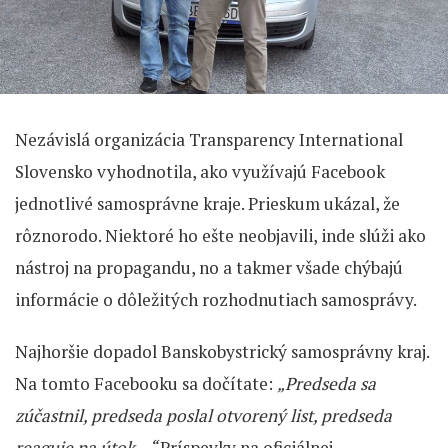
Nezávislá organizácia Transparency International
Slovensko vyhodnotila, ako využívajú Facebook
jednotlivé samosprávne kraje. Prieskum ukázal, že
rôznorodo. Niektoré ho ešte neobjavili, inde slúži ako
nástroj na propagandu, no a takmer všade chýbajú
informácie o dôležitých rozhodnutiach samosprávy.
Najhoršie dopadol Banskobystrický samosprávny kraj.
Na tomto Facebooku sa dočítate:
„Predseda sa
zúčastnil, predseda poslal otvorený list, predseda
reaguje na útok…“
Príspevky na oficiálnej