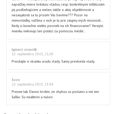
najväčšej miere britskou vládou, resp. konkrétnymi inštitúciám
jej podliehajúcimi a nielen, takže o akej objektívnosti a
nezaujatosti sa tu prosím Vás bavíme??? Pozor na
mimovládky, väčšina z nich je tu pre záujmy iných mocností…
Kedy si konečne niekto posvieti na ich financovanie? Verejnú
mienku nekreujú len politici za pomocou médiií…
ignacz szaszik
12. septembra 2015, 21:28
Precitajte si stranku uradu vlady. Samy predseda vlady.
Jozo
12. septembra 2015, 13:54
Presne tak. Davno tvrdim, ze chybou su poslanci a nie ten
šaško. Su neaktivni a nulovi