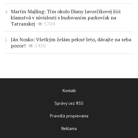
Martin Majling: Tím okolo Diany Javorčíkovej šíri
klamstvá v súvislosti s budovaním parkovísk na
Tatranskej
5704
Ján Nosko: Všetkým želám pekné leto, dávajte na seba
pozor!
1436
Kontakt
Správy cez RSS
Pravidlá prispievania
Reklama