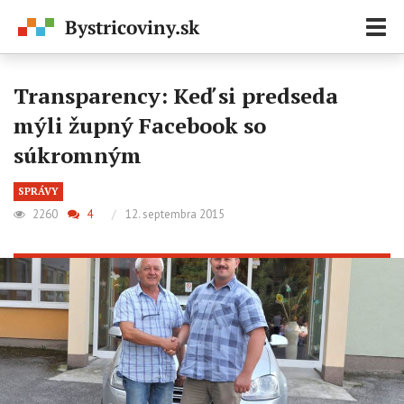
Zobr
navi
Transparency: Keď si predseda
mýli župný Facebook so
súkromným
SPRÁVY
2260
4
/
12. septembra 2015