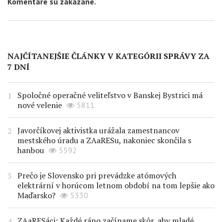
Komentáre sú zakázané.
NAJČÍTANEJŠIE ČLÁNKY V KATEGÓRII SPRÁVY ZA
7 DNÍ
Spoločné operačné veliteľstvo v Banskej Bystrici má
nové velenie
5811
Javorčíkovej aktivistka urážala zamestnancov
mestského úradu a ZAaRESu, nakoniec skončila s
hanbou
5592
Prečo je Slovensko pri prevádzke atómových
elektrární v horúcom letnom období na tom lepšie ako
Maďarsko?
5330
ZAaRESáci: Každé ráno začíname skôr, aby mladé