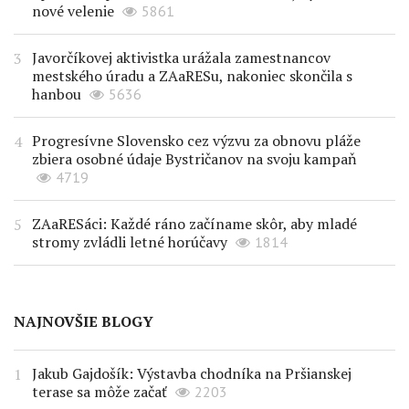
nové velenie
5861
Javorčíkovej aktivistka urážala zamestnancov
mestského úradu a ZAaRESu, nakoniec skončila s
hanbou
5636
Progresívne Slovensko cez výzvu za obnovu pláže
zbiera osobné údaje Bystričanov na svoju kampaň
4719
ZAaRESáci: Každé ráno začíname skôr, aby mladé
stromy zvládli letné horúčavy
1814
NAJNOVŠIE BLOGY
Jakub Gajdošík: Výstavba chodníka na Pršianskej
terase sa môže začať
2203