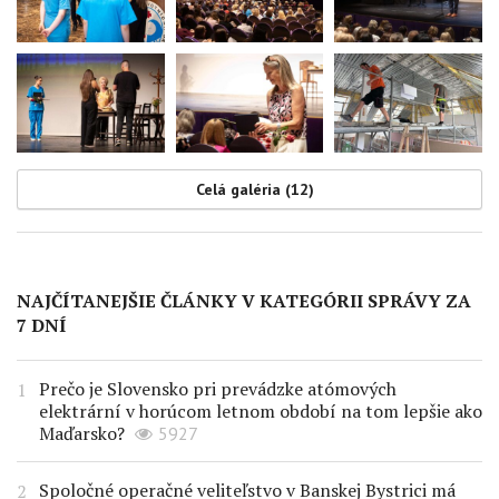
Celá galéria (12)
NAJČÍTANEJŠIE ČLÁNKY V KATEGÓRII SPRÁVY ZA
7 DNÍ
Prečo je Slovensko pri prevádzke atómových
elektrární v horúcom letnom období na tom lepšie ako
Maďarsko?
5927
Spoločné operačné veliteľstvo v Banskej Bystrici má