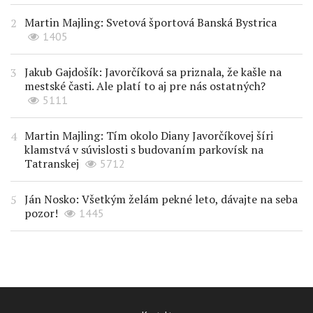
Martin Majling: Svetová športová Banská Bystrica
1405
Jakub Gajdošík: Javorčíková sa priznala, že kašle na
mestské časti. Ale platí to aj pre nás ostatných?
5111
Martin Majling: Tím okolo Diany Javorčíkovej šíri
klamstvá v súvislosti s budovaním parkovísk na
Tatranskej
5712
Ján Nosko: Všetkým želám pekné leto, dávajte na seba
pozor!
1445