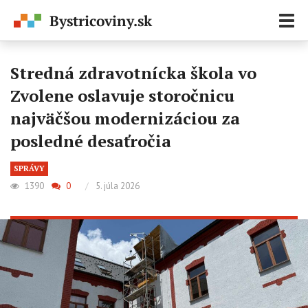
Zobr
navi
Stredná zdravotnícka škola vo
Zvolene oslavuje storočnicu
najväčšou modernizáciou za
posledné desaťročia
SPRÁVY
1390
0
/
5. júla 2026