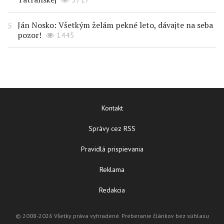
Ján Nosko: Všetkým želám pekné leto, dávajte na seba
pozor!
1445
Kontakt
Správy cez RSS
Pravidlá prispievania
Reklama
Redakcia
© 2008-2026 Všetky práva vyhradené. Preberanie článkov bez súhlasu