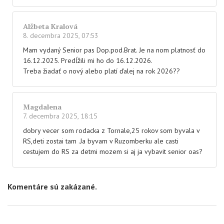
Alžbeta Kralová
8. decembra 2025, 07:53
Mam vydaný Senior pas Dop.pod.Brat. Je na nom platnosť do
16.12.2025. Predĺžili mi ho do 16.12.2026.
Treba žiadať o nový alebo platí ďalej na rok 2026??
Magdalena
7. decembra 2025, 18:15
dobry vecer som rodacka z Tornale,25 rokov som byvala v
RS,deti zostai tam .Ja byvam v Ruzomberku ale casti
cestujem do RS za detmi mozem si aj ja vybavit senior oas?
Komentáre sú zakázané.