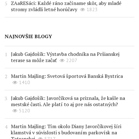
ZAaRESáci: Každé ráno začíname skôr, aby mladé
stromy zvládli letné horúčavy
1823
NAJNOVŠIE BLOGY
Jakub Gajdošík: Výstavba chodníka na Pršianskej
terase sa môže začať
2207
Martin Majling: Svetová športová Banská Bystrica
1410
Jakub Gajdošík: Javorčíková sa priznala, že kašle na
mestské časti. Ale platí to aj pre nás ostatných?
5120
Martin Majling: Tím okolo Diany Javorčíkovej šíri
klamstvá v súvislosti s budovaním parkovísk na
Tatranskej
5717