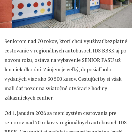
Seniorom nad 70 rokov, ktorí chcú využívať bezplatné
cestovanie v regionálnych autobusoch IDS BBSK aj po
novom roku, ostáva na vybavenie SENIOR PASU už
len niekoľko dní. Záujem je veľký, doposiaľ bolo
vydaných viac ako 30 500 kusov. Cestujúci by si však
mali dať pozor na sviatočné otváracie hodiny
zákazníckych centier.
Od 1. januára 2026 sa mení systém cestovania pre
seniorov nad 70 rokov v regionálnych autobusoch IDS
BBSK. Aby mohli aj naďalej cestovať bezplatne, budú