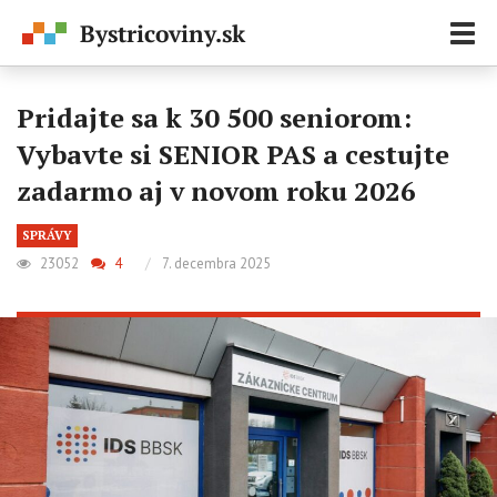
Zobr
navi
Pridajte sa k 30 500 seniorom:
Vybavte si SENIOR PAS a cestujte
zadarmo aj v novom roku 2026
SPRÁVY
23052
4
/
7. decembra 2025