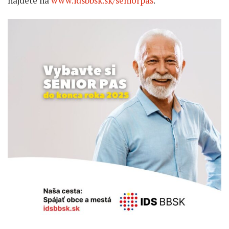
nájdete na
www.idsbbsk.sk/seniorpas
.