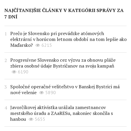
NAJČÍTANEJŠIE ČLÁNKY V KATEGÓRII SPRÁVY ZA
7 DNÍ
Prečo je Slovensko pri prevádzke atómových
elektrární v horúcom letnom období na tom lepšie ako
Maďarsko?
6215
Progresívne Slovensko cez výzvu za obnovu pláže
zbiera osobné údaje Bystričanov na svoju kampaň
6190
Spoločné operačné veliteľstvo v Banskej Bystrici má
nové velenie
5890
Javorčíkovej aktivistka urážala zamestnancov
mestského úradu a ZAaRESu, nakoniec skončila s
hanbou
5655