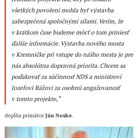
všetkých povolení mohla byť výstavba
zabezpečená spoločnými silami.
V
erím, že
v krátkom čase budeme môcť o tom priniesť
ďalšie informácie. Výstavba nového mosta
v Kremničke
pri vstupe do nášho mesta
je pre
nás absolútna dopravná priorita. Chcem sa
poďakovať za súčinnosť NDS a ministrovi
Jozefovi Rážovi za osobnú angažovanosť
v tomto projekte
,“
dopĺňa primátor
Ján Nosko
.