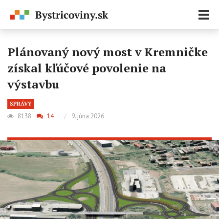
Zobr
navi
Plánovaný nový most v Kremničke
získal kľúčové povolenie na
výstavbu
SPRÁVY
8138
14
/
9. júna 2026