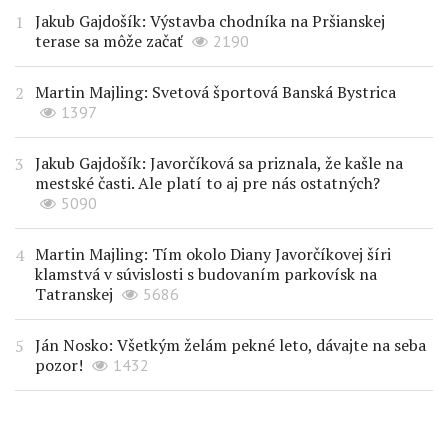
Jakub Gajdošík: Výstavba chodníka na Pršianskej
terase sa môže začať
2190
Martin Majling: Svetová športová Banská Bystrica
1397
Jakub Gajdošík: Javorčíková sa priznala, že kašle na
mestské časti. Ale platí to aj pre nás ostatných?
5090
Martin Majling: Tím okolo Diany Javorčíkovej šíri
klamstvá v súvislosti s budovaním parkovísk na
Tatranskej
5686
Ján Nosko: Všetkým želám pekné leto, dávajte na seba
pozor!
1432