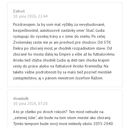
Ľuboš
10. júna 2026, 22:44
Pozdravujem. Ja by som mal výčitky za nevybudované,
bezpečtnostné, autobusové zastávky smer Sliač. Ľudia
vystupujú do vysokej trávy a v zime do snehu. Po celej
Zvolenskej ceste nie je ani prechod pre chodcov. Od STK
Dekra po zbúraný most, je chodník rozpadnutom stave. Od
zbúrané ho mosta ďalej ku Empirii a ešte až ku futbalovému
ihrisku tiež chýba chodník Ľudia aj deti tam chodia krajom
cesty do práce alebo na futbalové ihrisko Kremnička. Na
takéto vážne podrobnosti by sa malo tiež pozrieť mestské
zastupiteľstvo, aj s pánom ministrom Jozefom Rážom.
dominik
10. júna 2026, 07:20
A to je všetko po dvoch rokoch? Ten most nebude na
„zelenej lúke“, ale bude na tom istom mieste ako zbúraný.
Týmto tempom bude nový most niekedy okolo 2035-2040.