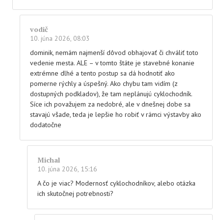
vodič
10. júna 2026, 08:03
dominik, nemám najmenší dôvod obhajovať či chváliť toto
vedenie mesta. ALE – v tomto štáte je stavebné konanie
extrémne dlhé a tento postup sa dá hodnotiť ako
pomerne rýchly a úspešný. Ako chybu tam vidím (z
dostupných podkladov), že tam neplánujú cyklochodník.
Síce ich považujem za nedobré, ale v dnešnej dobe sa
stavajú všade, teda je lepšie ho robiť v rámci výstavby ako
dodatočne
Michal
10. júna 2026, 15:16
A čo je viac? Modernosť cyklochodníkov, alebo otázka
ich skutočnej potrebnosti?