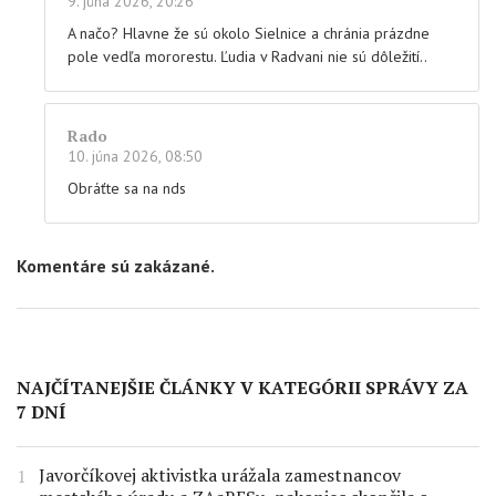
9. júna 2026, 20:26
A načo? Hlavne že sú okolo Sielnice a chránia prázdne
pole vedľa mororestu. Ľudia v Radvani nie sú dôležití..
Rado
10. júna 2026, 08:50
Obráťte sa na nds
Komentáre sú zakázané.
NAJČÍTANEJŠIE ČLÁNKY V KATEGÓRII SPRÁVY ZA
7 DNÍ
Javorčíkovej aktivistka urážala zamestnancov