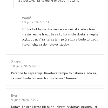
ZV postavili za riekou Hron.Aspoň rečami.
vodič
10. júna 2026, 17:15
Kubko, bol by na dve veci – asi vieš aké. Ale v tomto
meste reálne hrozí, že sa ku kormidlu dostane nejaký
„cyklopozitív“ (aj teraz tam je či sú…) a bude to tlačiť
hlava nehlava do hotovej stavby
Zorro
10. júna 2026, 06:06
Parádne to napreduje. Raketové tempo to naberá a zdá sa,
že most bude čoskoro hotový. Irónia? Nieeee!
Eva
9. júna 2026, 23:17
Dúfam, že pre Mesto BB bude (okrem cyklotrás) prioritou aj