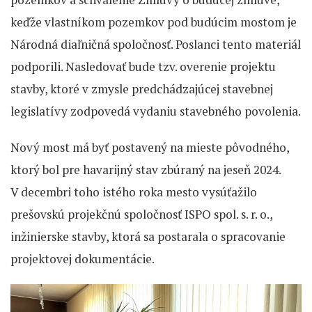
keďže vlastníkom pozemkov pod budúcim mostom je
Národná diaľničná spoločnosť. Poslanci tento materiál
podporili. Nasledovať bude tzv. overenie projektu
stavby, ktoré v zmysle predchádzajúcej stavebnej
legislatívy zodpovedá vydaniu stavebného povolenia.
Nový most má byť postavený na mieste pôvodného,
ktorý bol pre havarijný stav zbúraný na jeseň 2024.
V decembri toho istého roka mesto vysúťažilo
prešovskú projekčnú spoločnosť ISPO spol. s. r. o.,
inžinierske stavby, ktorá sa postarala o spracovanie
projektovej dokumentácie.