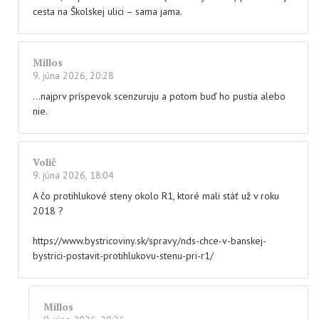
cesta na Školskej ulici – sama jama.
Millos
9. júna 2026, 20:28
…najprv príspevok scenzuruju a potom buď ho pustia alebo
nie.
Volič
9. júna 2026, 18:04
A čo protihlukové steny okolo R1, ktoré mali stáť už v roku
2018 ?
https://www.bystricoviny.sk/spravy/nds-chce-v-banskej-
bystrici-postavit-protihlukovu-stenu-pri-r1/
Millos