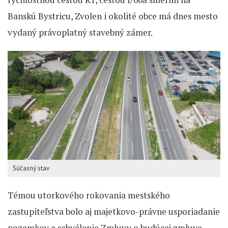
Banskú Bystricu, Zvolen i okolité obce má dnes mesto
vydaný právoplatný stavebný zámer.
Súčasný stav
Témou utorkového rokovania mestského
zastupiteľstva bolo aj majetkovo-právne usporiadanie
pozemkov a schválenie Zmluvy o budúcej zmluve,