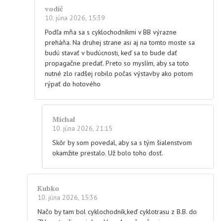
vodič
10. júna 2026, 15:39
Podľa mňa sa s cyklochodníkmi v BB výrazne
preháňa. Na druhej strane asi aj na tomto moste sa
budú stavať v budúcnosti, keď sa to bude dať
propagačne predať. Preto so myslím, aby sa toto
nutné zlo radšej robilo počas výstavby ako potom
rýpať do hotového
Michal
10. júna 2026, 21:15
Skôr by som povedal, aby sa s tým šialenstvom
okamžite prestalo. Už bolo toho dosť.
Kubko
10. júna 2026, 15:36
Načo by tam bol cyklochodník,keď cyklotrasu z B.B. do