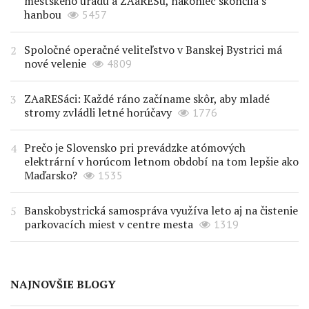
mestského úradu a ZAaRESu, nakoniec skončila s
hanbou
5457
Spoločné operačné veliteľstvo v Banskej Bystrici má
nové velenie
4809
ZAaRESáci: Každé ráno začíname skôr, aby mladé
stromy zvládli letné horúčavy
1776
Prečo je Slovensko pri prevádzke atómových
elektrární v horúcom letnom období na tom lepšie ako
Maďarsko?
1535
Banskobystrická samospráva využíva leto aj na čistenie
parkovacích miest v centre mesta
1319
NAJNOVŠIE BLOGY