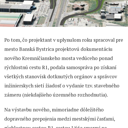
Po tom, čo projektant v uplynulom roku spracoval pre
mesto Banská Bystrica projektovú dokumentáciu
nového Kremničianskeho mosta vedúceho ponad
rýchlostnú cestu R1, podala samospráva po získaní
všetkých stanovísk dotknutých orgánov a správcov
inžinierskych sietí žiadosť o vydanie tzv. stavebného
zámeru (niekdajšieho územného rozhodnutia).
Na výstavbu nového, mimoriadne dôležitého
dopravného prepojenia medzi mestskými časťami,
rýchlostnou cestou R1, cestou I/66a smermi na