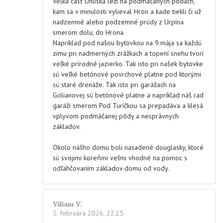
Veľká časť Uhliska leží na podmáčaných pôdach,
kam sa v minulosti vylieval Hron a kade tiekli či už
nadzemné alebo podzemné prúdy z Urpína
smerom dolu, do Hrona.
Napríklad pod našou bytovkou na 9.mája sa každú
zimu pri nadmerných zrážkach a topení snehu tvorí
veľké prírodné jazierko. Tak isto pri našek bytovke
sú veľké betónové povrchové platne pod ktorými
sú staré drenáže. Tak isto pri garážach na
Golianovej sú betónové platne a napríklad náš rad
garáži smerom Pod Turíčkou sa prepadáva a klesá
vplyvom podmáčanej pôdy a nesprávnych
základov.
Okolo nášho domu boli nasadené douglasky, ktoré
sú svojimi koreňmi veľmi vhodné na pomoc s
odľahčovaním základov domu od vody.
Viliam V.
5. februára 2026, 22:25