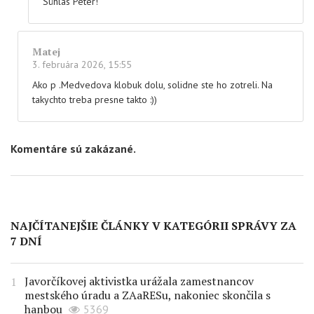
Súhlas Peter!
Matej
3. februára 2026, 15:55
Ako p .Medvedova klobuk dolu, solidne ste ho zotreli. Na
takychto treba presne takto :))
Komentáre sú zakázané.
NAJČÍTANEJŠIE ČLÁNKY V KATEGÓRII SPRÁVY ZA
7 DNÍ
Javorčíkovej aktivistka urážala zamestnancov
mestského úradu a ZAaRESu, nakoniec skončila s
hanbou
5369