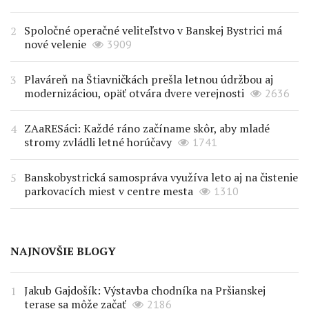
Spoločné operačné veliteľstvo v Banskej Bystrici má
nové velenie
3909
Plaváreň na Štiavničkách prešla letnou údržbou aj
modernizáciou, opäť otvára dvere verejnosti
2636
ZAaRESáci: Každé ráno začíname skôr, aby mladé
stromy zvládli letné horúčavy
1741
Banskobystrická samospráva využíva leto aj na čistenie
parkovacích miest v centre mesta
1310
NAJNOVŠIE BLOGY
Jakub Gajdošík: Výstavba chodníka na Pršianskej
terase sa môže začať
2186