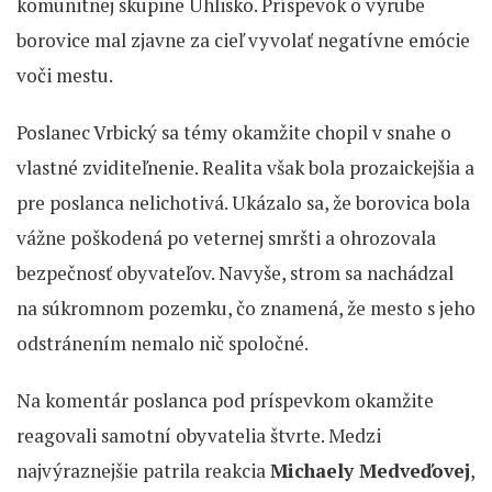
komunitnej skupine Uhlisko. Príspevok o výrube
borovice mal zjavne za cieľ vyvolať negatívne emócie
voči mestu.
Poslanec Vrbický sa témy okamžite chopil v snahe o
vlastné zviditeľnenie. Realita však bola prozaickejšia a
pre poslanca nelichotivá. Ukázalo sa, že borovica bola
vážne poškodená po veternej smršti a ohrozovala
bezpečnosť obyvateľov. Navyše, strom sa nachádzal
na súkromnom pozemku, čo znamená, že mesto s jeho
odstránením nemalo nič spoločné.
Na komentár poslanca pod príspevkom okamžite
reagovali samotní obyvatelia štvrte. Medzi
najvýraznejšie patrila reakcia
Michaely Medveďovej
,