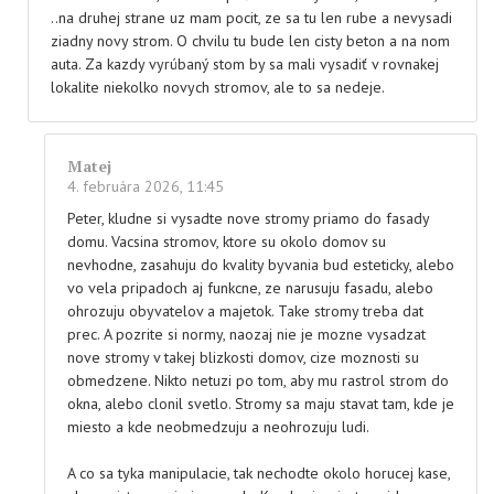
..na druhej strane uz mam pocit, ze sa tu len rube a nevysadi
ziadny novy strom. O chvilu tu bude len cisty beton a na nom
auta. Za kazdy vyrúbaný stom by sa mali vysadiť v rovnakej
lokalite niekolko novych stromov, ale to sa nedeje.
Matej
4. februára 2026, 11:45
Peter, kludne si vysadte nove stromy priamo do fasady
domu. Vacsina stromov, ktore su okolo domov su
nevhodne, zasahuju do kvality byvania bud esteticky, alebo
vo vela pripadoch aj funkcne, ze narusuju fasadu, alebo
ohrozuju obyvatelov a majetok. Take stromy treba dat
prec. A pozrite si normy, naozaj nie je mozne vysadzat
nove stromy v takej blizkosti domov, cize moznosti su
obmedzene. Nikto netuzi po tom, aby mu rastrol strom do
okna, alebo clonil svetlo. Stromy sa maju stavat tam, kde je
miesto a kde neobmedzuju a neohrozuju ludi.
A co sa tyka manipulacie, tak nechodte okolo horucej kase,