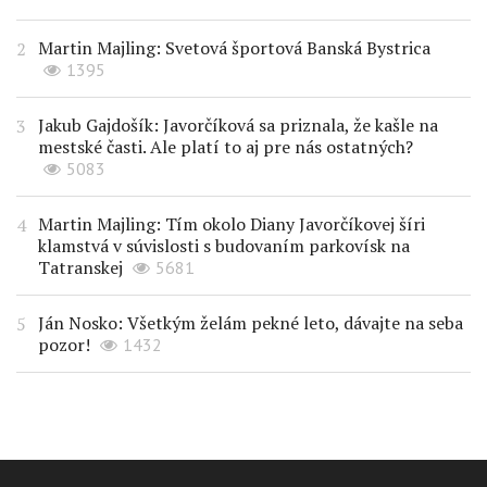
Martin Majling: Svetová športová Banská Bystrica
1395
Jakub Gajdošík: Javorčíková sa priznala, že kašle na
mestské časti. Ale platí to aj pre nás ostatných?
5083
Martin Majling: Tím okolo Diany Javorčíkovej šíri
klamstvá v súvislosti s budovaním parkovísk na
Tatranskej
5681
Ján Nosko: Všetkým želám pekné leto, dávajte na seba
pozor!
1432