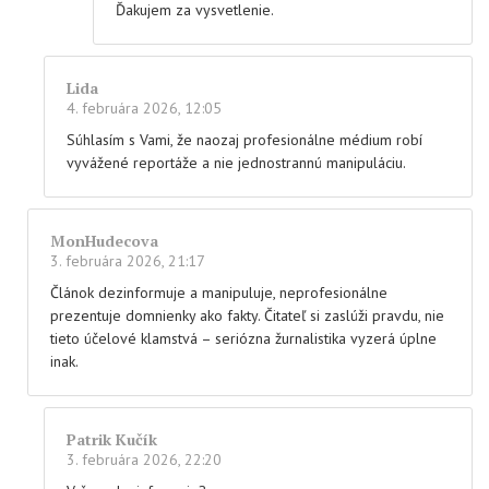
Ďakujem za vysvetlenie.
Lida
4. februára 2026, 12:05
Súhlasím s Vami, že naozaj profesionálne médium robí
vyvážené reportáže a nie jednostrannú manipuláciu.
MonHudecova
3. februára 2026, 21:17
Článok dezinformuje a manipuluje, neprofesionálne
prezentuje domnienky ako fakty. Čitateľ si zaslúži pravdu, nie
tieto účelové klamstvá – seriózna žurnalistika vyzerá úplne
inak.
Patrik Kučík
3. februára 2026, 22:20