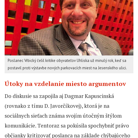
Poslanec Vrbický čelil kritike obyvateľov Uhliska už minulý rok, keď sa
postavil proti výstavbe nových parkovacích miest na Jesenského ulici.
Útoky na vzdelanie miesto argumentov
Do diskusie sa zapojila aj Dagmar Kapuscinská
(rovnako z tímu D. Javorčíkovej), ktorá je na
sociálnych sieťach známa svojím útočným štýlom
komunikácie. Tentoraz sa pokúsila spochybniť právo
občianky kritizovať poslanca na základe chýbajúceho