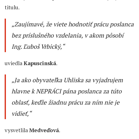
titulu.
„Zaujímavé, že viete hodnotiť prácu poslanca
bez príslušného vzdelania, v akom pôsobí
Ing. Ľuboš Vrbický,“
uviedla
Kapuscinská
.
„Ja ako obyvateľka Uhliska sa vyjadrujem
hlavne k NEPRÁCI pána poslanca za túto
oblasť, keďže žiadnu prácu za ním nie je
vidieť,“
vysvetlila
Medveďová
.