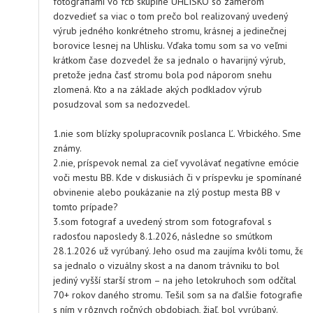
fotografiami vo fcb skupine UHLISKO so zámerom
dozvedieť sa viac o tom prečo bol realizovaný uvedený
výrub jedného konkrétneho stromu, krásnej a jedinečnej
borovice lesnej na Uhlisku. Vďaka tomu som sa vo veľmi
krátkom čase dozvedel že sa jednalo o havarijný výrub,
pretože jedna časť stromu bola pod náporom snehu
zlomená. Kto a na základe akých podkladov výrub
posudzoval som sa nedozvedel.
1.nie som blízky spolupracovník poslanca Ľ. Vrbického. Sme
známy.
2.nie, príspevok nemal za cieľ vyvolávať negatívne emócie
voči mestu BB. Kde v diskusiách či v príspevku je spomínané
obvinenie alebo poukázanie na zlý postup mesta BB v
tomto prípade?
3.som fotograf a uvedený strom som fotografoval s
radosťou naposledy 8.1.2026, následne so smútkom
28.1.2026 už vyrúbaný. Jeho osud ma zaujíma kvôli tomu, že
sa jednalo o vizuálny skost a na danom trávniku to bol
jediný vyšší starší strom – na jeho letokruhoch som odčítal
70+ rokov daného stromu. Tešil som sa na ďalšie fotografie
s ním v rôznych ročných obdobiach, žiaľ, bol vyrúbaný.