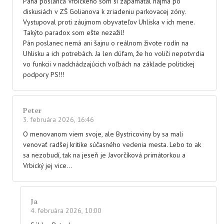
Pána poslanca Vrbického som si zapamätal najmä po
diskusiách v ZŠ Golianova k zriadeniu parkovacej zóny.
Vystupoval proti záujmom obyvateľov Uhliska v ich mene.
Takýto paradox som ešte nezažil!
Pán poslanec nemá ani šajnu o reálnom živote rodín na
Uhlisku a ich potrebách. Ja len dúfam, že ho voliči nepotvrdia
vo funkcii v nadchádzajúcich voľbách na základe politickej
podpory PS!!!
Peter
3. februára 2026, 16:46
O menovanom viem svoje, ale Bystricoviny by sa mali
venovať radšej kritike súčasného vedenia mesta. Lebo to ak
sa nezobudí, tak na jeseň je Javorčíková primátorkou a
Vrbický jej vice…
Ja
4. februára 2026, 10:00