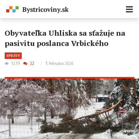
Zobr
navi
Obyvateľka Uhliska sa sťažuje na
pasivitu poslanca Vrbického
SPRÁVY
5139
22
/
3. februára 2026