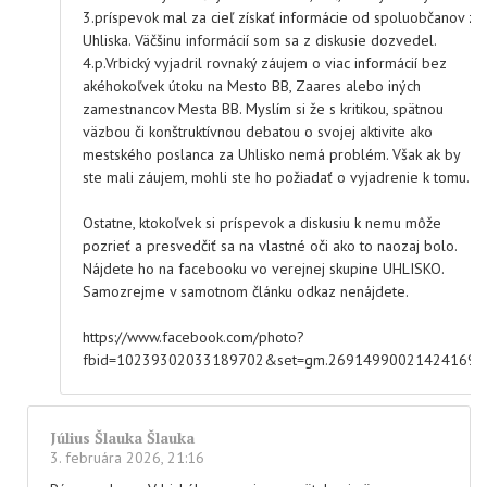
3.príspevok mal za cieľ získať informácie od spoluobčanov z
Uhliska. Väčšinu informácií som sa z diskusie dozvedel.
4.p.Vrbický vyjadril rovnaký záujem o viac informácií bez
akéhokoľvek útoku na Mesto BB, Zaares alebo iných
zamestnancov Mesta BB. Myslím si že s kritikou, spätnou
väzbou či konštruktívnou debatou o svojej aktivite ako
mestského poslanca za Uhlisko nemá problém. Však ak by
ste mali záujem, mohli ste ho požiadať o vyjadrenie k tomu.
Ostatne, ktokoľvek si príspevok a diskusiu k nemu môže
pozrieť a presvedčiť sa na vlastné oči ako to naozaj bolo.
Nájdete ho na facebooku vo verejnej skupine UHLISKO.
Samozrejme v samotnom článku odkaz nenájdete.
https://www.facebook.com/photo?
fbid=10239302033189702&set=gm.26914990021424169
Július Šlauka Šlauka
3. februára 2026, 21:16