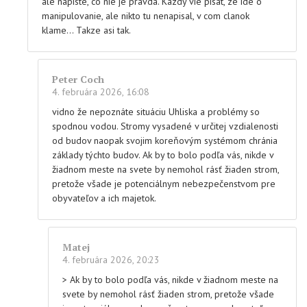
ale napiste, co nie je pravda. Kazdy vie pisat, ze ide o
manipulovanie, ale nikto tu nenapisal, v com clanok
klame… Takze asi tak.
Peter Coch
4. februára 2026, 16:08
vidno že nepoznáte situáciu Uhliska a problémy so
spodnou vodou. Stromy vysadené v určitej vzdialenosti
od budov naopak svojim koreňovým systémom chránia
základy týchto budov. Ak by to bolo podľa vás, nikde v
žiadnom meste na svete by nemohol rásť žiaden strom,
pretože všade je potenciálnym nebezpečenstvom pre
obyvateľov a ich majetok.
Matej
4. februára 2026, 20:23
> Ak by to bolo podľa vás, nikde v žiadnom meste na
svete by nemohol rásť žiaden strom, pretože všade