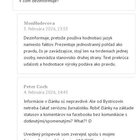
V čom dezinformuje?
MonHudecova
3. februára 2026, 23:53
Dezinformuje, pretože používa hodnotiaci jazyk
namiesto faktov. Prezentuje jednostranný pohľad ako
pravdu, čo je zavádzajúce, stojí len na tvrdeniach jednej
osoby, neuvádza stanovisko druhej strany. Text prekrúca
udalosti a hodnotiace výroky podáva ako pravdu.
Peter Coch
4. februára 2026, 14:43
Informácie v článku sú nepravdivé. Ale od Bystricovín
netreba čakať serióznu žurnalistiku. Robiť články na základe
statusov a komentárov na facebooku bez komunikácie s
dotknutými/spomenutými? What?! :D
Uvedený príspevok som zverejnil spolu s mojimi