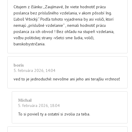
Citujem z článku: „Zaujímavé, že viete hodnotiť prácu
poslanca bez príslušného vzdelania, v akom pôsobí Ing.
Ľuboš Vrbický.“ Podľa tohoto vyjadrenia by asi voliči, ktorí
nemajú „príslušné vzdelanie“ , nemali hodnotiť prácu
poslanca za ich obvod ! Bez ohľadu na stupeň vzdelania,
voľbu politickej strany -všetci sme ľudia, voliči,
banskobystričania.
boris
5. februára 2026, 14:04
ved to je jednoduché: nevoľme ani jeho ani terajšiu vrchnosť
Michal
5. februára 2026, 18:04
To si povieš ty a ostatní si zvolia za teba.