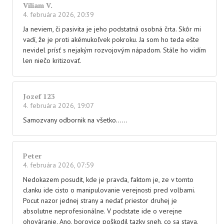
Viliam V.
4. februára 2026, 20:39
Ja neviem, či pasivita je jeho podstatná osobná črta. Skôr mi
vadí, že je proti akémukoľvek pokroku. Ja som ho teda ešte
nevidel prísť s nejakým rozvojovým nápadom. Stále ho vidím
len niečo kritizovať.
Jozef 123
4. februára 2026, 19:07
Samozvany odbornik na všetko……
Peter
4. februára 2026, 07:59
Nedokazem posudit, kde je pravda, faktom je, ze v tomto
clanku ide cisto o manipulovanie verejnosti pred volbami.
Pocut nazor jednej strany a nedať priestor druhej je
absolutne neprofesionálne. V podstate ide o verejne
ohováranie. Ano, borovice poškodil tazky sneh, co sa stava,