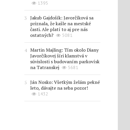
1395
Jakub Gajdošík: Javorčíková sa
priznala, že kašle na mestské
časti. Ale platí to aj pre nás
ostatných?
5081
Martin Majling: Tím okolo Diany
Javorčíkovej šíri klamstvá v
súvislosti s budovaním parkovísk
na Tatranskej
5681
Ján Nosko: Všetkým želám pekné
leto, dávajte na seba pozor!
1432