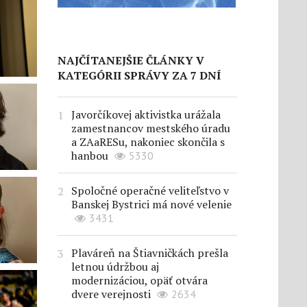
NAJČÍTANEJŠIE ČLÁNKY V
KATEGÓRII SPRÁVY ZA 7 DNÍ
Javorčíkovej aktivistka urážala
zamestnancov mestského úradu
a ZAaRESu, nakoniec skončila s
hanbou
5330
Spoločné operačné veliteľstvo v
Banskej Bystrici má nové velenie
3431
Plaváreň na Štiavničkách prešla
letnou údržbou aj
modernizáciou, opäť otvára
dvere verejnosti
2634