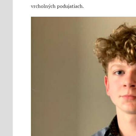
vrcholných podujatiach.