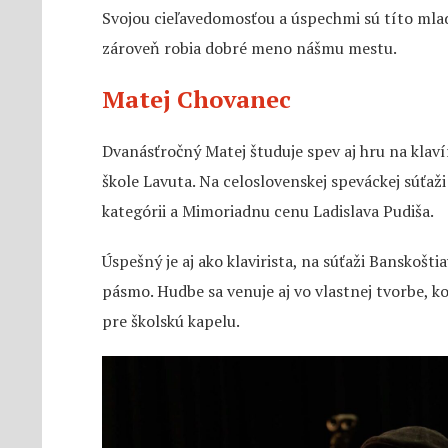
Svojou cieľavedomosťou a úspechmi sú títo mladí
zároveň robia dobré meno nášmu mestu.
Matej Chovanec
Dvanásťročný Matej študuje spev aj hru na klav
škole Lavuta. Na celoslovenskej speváckej súťaži 
kategórii a Mimoriadnu cenu Ladislava Pudiša.
Úspešný je aj ako klavirista, na súťaži Banskošti
pásmo. Hudbe sa venuje aj vo vlastnej tvorbe, 
pre školskú kapelu.