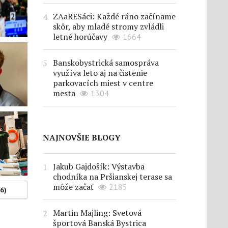
ZAaRESáci: Každé ráno začíname
skôr, aby mladé stromy zvládli
letné horúčavy
1664
Banskobystrická samospráva
využíva leto aj na čistenie
parkovacích miest v centre
mesta
1304
NAJNOVŠIE BLOGY
Jakub Gajdošík: Výstavba
chodníka na Pršianskej terase sa
môže začať
2185
(6)
Martin Majling: Svetová
športová Banská Bystrica