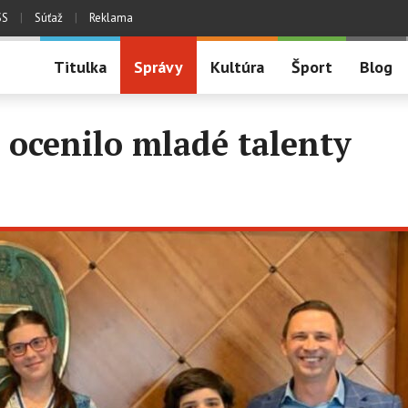
SS
|
Súťaž
|
Reklama
Titulka
Správy
Kultúra
Šport
Blog
ocenilo mladé talenty