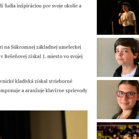
 ľudia inšpiráciou pre svoje okolie a
íri na Súkromnej základnej umeleckej
v Bešeňovej získal 1. miesto vo svojej
avnické kladivká získal strieborné
komponuje a aranžuje klavírne sprievody