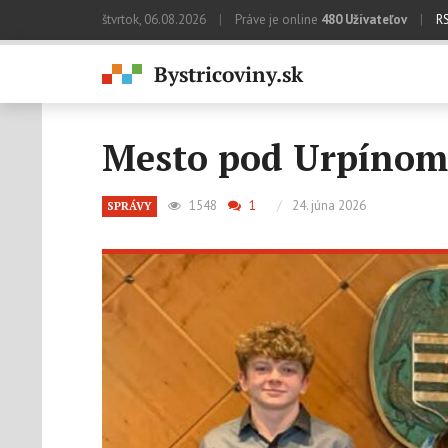
štvrtok, 06.08.2026
|
Práve je online
480 Užívateľov
|
R
Mesto pod Urpínom 
1548
1
/
24. júna 2026
SPRÁVY