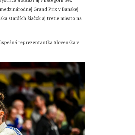
strica a súťaží aj v kategórii bez
 medzinárodnej Grand Prix v Banskej
ska starších žiačok aj tretie miesto na
a, úspešná reprezentantka Slovenska v