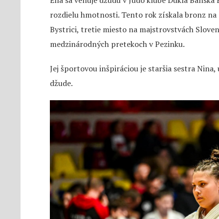
Ella sa venuje džudu v Judo klube Dukla Banská By
rozdielu hmotnosti. Tento rok získala bronz na
Bystrici, tretie miesto na majstrovstvách Sloven
medzinárodných pretekoch v Pezinku.
Jej športovou inšpiráciou je staršia sestra Nin
džude.