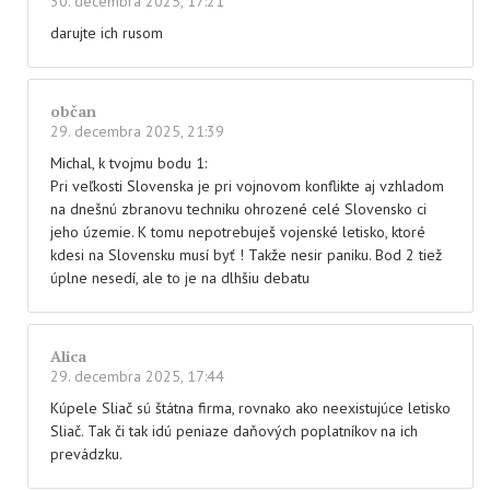
30. decembra 2025, 17:21
darujte ich rusom
občan
29. decembra 2025, 21:39
Michal, k tvojmu bodu 1:
Pri veľkosti Slovenska je pri vojnovom konflikte aj vzhladom
na dnešnú zbranovu techniku ohrozené celé Slovensko ci
jeho územie. K tomu nepotrebuješ vojenské letisko, ktoré
kdesi na Slovensku musí byť ! Takže nesir paniku. Bod 2 tiež
úplne nesedí, ale to je na dlhšiu debatu
Alica
29. decembra 2025, 17:44
Kúpele Sliač sú štátna firma, rovnako ako neexistujúce letisko
Sliač. Tak či tak idú peniaze daňových poplatníkov na ich
prevádzku.