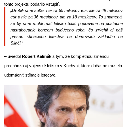
tohto projektu podarilo vstúpiť.
„Urobili sme súťaž nie za 65 miliónov eur, ale za 49 miliónov
eur a nie za 36 mesiacov, ale za 18 mesiacov. To znamená,
že by sme mohli mať letisko Sliač pripravené na postupné
nasťahovanie koncom budúceho roka, čo zrýchli aj náš
presun stíhacieho letectva na domovskú základňu na
Sliači,“
– uviedol
Robert Kaliňák
s tým, že kompletnou zmenou
prechádza aj vojenské letisko v Kuchyni, ktoré dočasne muselo
udomácniť stíhacie letectvo.