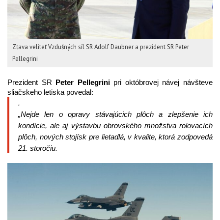
Zľava veliteľ Vzdušných síl SR Adolf Daubner a prezident SR Peter
Pellegrini
Prezident SR
Peter Pellegrini
pri októbrovej návej návšteve
sliačskeho letiska povedal:
.
„
Nejde len o opravy stávajúcich plôch a zlepšenie ich
kondície, ale aj výstavbu obrovského množstva rolovacích
plôch, nových stojísk pre lietadlá, v kvalite, ktorá zodpovedá
21. storočiu
.