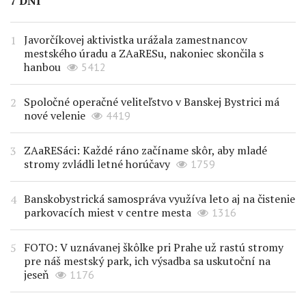
7 DNÍ
Javorčíkovej aktivistka urážala zamestnancov
mestského úradu a ZAaRESu, nakoniec skončila s
hanbou
5412
Spoločné operačné veliteľstvo v Banskej Bystrici má
nové velenie
4419
ZAaRESáci: Každé ráno začíname skôr, aby mladé
stromy zvládli letné horúčavy
1759
Banskobystrická samospráva využíva leto aj na čistenie
parkovacích miest v centre mesta
1316
FOTO: V uznávanej škôlke pri Prahe už rastú stromy
pre náš mestský park, ich výsadba sa uskutoční na
jeseň
1176