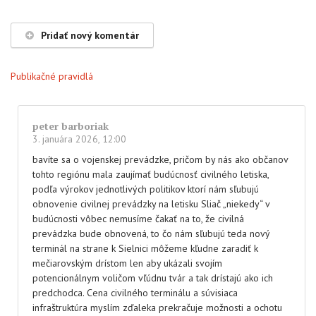
Pridať nový komentár
Publikačné pravidlá
peter barboriak
3. januára 2026, 12:00
bavíte sa o vojenskej prevádzke, pričom by nás ako občanov
tohto regiónu mala zaujímať budúcnosť civilného letiska,
podľa výrokov jednotlivých politikov ktorí nám sľubujú
obnovenie civilnej prevádzky na letisku Sliač „niekedy“ v
budúcnosti vôbec nemusíme čakať na to, že civilná
prevádzka bude obnovená, to čo nám sľubujú teda nový
terminál na strane k Sielnici môžeme kľudne zaradiť k
mečiarovským drístom len aby ukázali svojím
potencionálnym voličom vľúdnu tvár a tak drístajú ako ich
predchodca. Cena civilného terminálu a súvisiaca
infraštruktúra myslím zďaleka prekračuje možnosti a ochotu