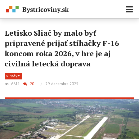
Zobr
navi
Letisko Sliač by malo byť
pripravené prijať stíhačky F-16
koncom roka 2026, v hre je aj
civilná letecká doprava
SPRÁVY
6611
20
/
29. decembra 2025