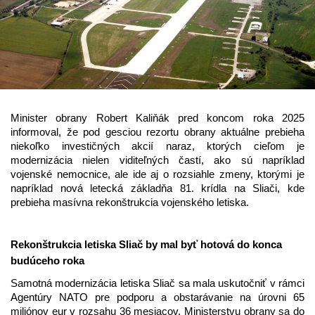
Minister obrany Robert Kaliňák pred koncom roka 2025
informoval, že pod gesciou rezortu obrany aktuálne prebieha
niekoľko investičných akcií naraz, ktorých cieľom je
modernizácia nielen viditeľných častí, ako sú napríklad
vojenské nemocnice, ale ide aj o rozsiahle zmeny, ktorými je
napríklad nová letecká základňa 81. krídla na Sliači, kde
prebieha masívna rekonštrukcia vojenského letiska.
Rekonštrukcia letiska Sliač by mal byť hotová do konca
budúceho roka
Samotná modernizácia letiska Sliač sa mala uskutočniť v rámci
Agentúry NATO pre podporu a obstarávanie na úrovni 65
miliónov eur v rozsahu 36 mesiacov. Ministerstvu obrany sa do