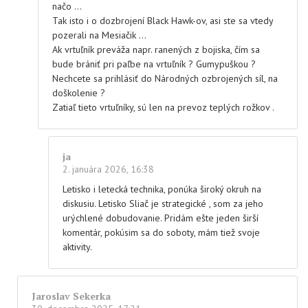
načo …
Tak isto i o dozbrojení Black Hawk-ov, asi ste sa vtedy
pozerali na Mesiačik …
Ak vrtuľník preváža napr. ranených z bojiska, čím sa
bude brániť pri paľbe na vrtuľník ? Gumypuškou ?
Nechcete sa prihlásiť do Národných ozbrojených síl, na
doškolenie ?
Zatiaľ tieto vrtuľníky, sú len na prevoz teplých rožkov .
ja
2. januára 2026, 16:38
Letisko i letecká technika, ponúka široký okruh na
diskusiu. Letisko Sliač je strategické , som za jeho
urýchlené dobudovanie. Pridám ešte jeden širší
komentár, pokúsim sa do soboty, mám tiež svoje
aktivity.
Jaroslav Sekerka