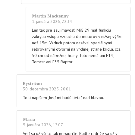
Martin Mackenny
1. januára 2026, 22:34
Len tak pre zaujímavosť, MiG 29 mal funkciu
zakrytia vstupu vzduchu do motorov v nižšej výške
než 15m. Vzduch potom nasával speciálnymi
rebrovanými otvormi na vrchnej strane krídla, cca.
50 cm od nábežnej hrany. Toto nemá ani F14,
Tomcat ani F35 Raptor…
Bystričan
30. decembra 2025, 20:01
To ti napíšem ,keď mi budú lietať nad hlavou.
Maria
5. januára 2026, 12:07
Veď sa už všetci tak nepaprčte. Buďte radi, že sa už v