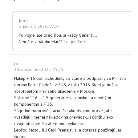
jana
3. januára 2026, 07:37
Po vojne, ale pred ňou, je každý Generál…
Nemáte v batohu Maršálsku paličku?
ja
30. decembra 2025, 19:55
Nákup F 16 bol rozhodnutý vo vláde a podpísaný za Ministra
obrany Petra Gajdoša z SNS, v roku 2018. Ktorý je tiež, aj
absolventom Frunzeho akadémie v Moskve.
Súčasné F16 , sú 5 generácie s avionikou a mnohými
komponentmi z F 35.
Sú jednomotorové , lacnejšie ako dvojmotorové , ale
vyžadujú i menej nákladov na prevádzku i údržbu, ako
dvojmotorové. Sú ale menej výkonné.
Lepšou cestou išli Česi. Prenajali si a doteraz používajú Jas
Gripen.