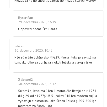
Môžeš sa na ne chodiť pozerať do múzea starých vrakov.
Bystričan
29. decembra 2025, 16:19
Odpoveď hodná Šim Panza
občan
30. decembra 2025, 10:45
F16 sú určite tichšie ako MIG29. Miera hluku je závislá na
tom, ako dlho sa zdržiava v okolí letiska a v akej výške
Zdeno62
30. decembra 2025, 14:12
Sú tichšie, lebo majú len 1 motor. Ale lietajú od r 1974
(Mig 29 od r.1977). Už 51 rokov F16 len modernizujú a
vybavujú elektronikou ako Škodu Felícia (1997-2001) s
motorom zo Škody 100.