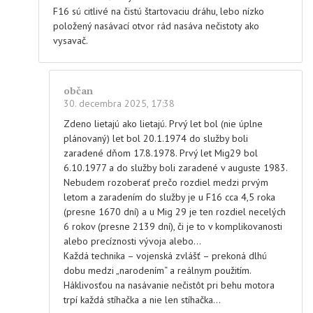
F16 sú citlivé na čistú štartovaciu dráhu, lebo nízko
položený nasávací otvor rád nasáva nečistoty ako
vysavač.
občan
30. decembra 2025, 17:38
Zdeno lietajú ako lietajú. Prvý let bol (nie úplne
plánovaný) let bol 20.1.1974 do služby boli
zaradené dňom 17.8.1978. Prvý let Mig29 bol
6.10.1977 a do služby boli zaradené v auguste 1983.
Nebudem rozoberať prečo rozdiel medzi prvým
letom a zaradením do služby je u F16 cca 4,5 roka
(presne 1670 dní) a u Mig 29 je ten rozdiel necelých
6 rokov (presne 2139 dní), či je to v komplikovanosti
alebo precíznosti vývoja alebo…
Každá technika – vojenská zvlášť – prekoná dlhú
dobu medzi „narodením“ a reálnym použitím.
Háklivosťou na nasávanie nečistôt pri behu motora
trpí každá stíhačka a nie len stíhačka…