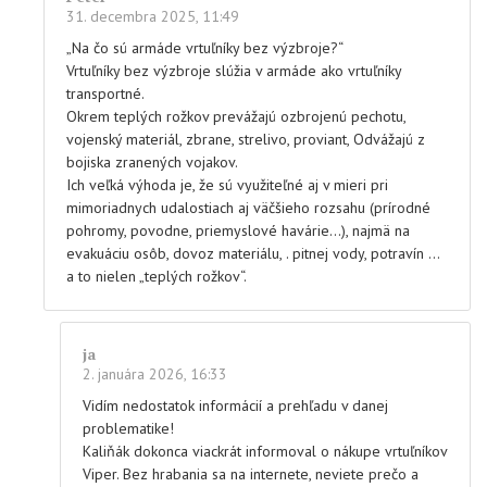
31. decembra 2025, 11:49
„Na čo sú armáde vrtuľníky bez výzbroje?“
Vrtuľníky bez výzbroje slúžia v armáde ako vrtuľníky
transportné.
Okrem teplých rožkov prevážajú ozbrojenú pechotu,
vojenský materiál, zbrane, strelivo, proviant, Odvážajú z
bojiska zranených vojakov.
Ich veľká výhoda je, že sú využiteľné aj v mieri pri
mimoriadnych udalostiach aj väčšieho rozsahu (prírodné
pohromy, povodne, priemyslové havárie…), najmä na
evakuáciu osôb, dovoz materiálu, . pitnej vody, potravín …
a to nielen „teplých rožkov“.
ja
2. januára 2026, 16:33
Vidím nedostatok informácií a prehľadu v danej
problematike!
Kaliňák dokonca viackrát informoval o nákupe vrtuľníkov
Viper. Bez hrabania sa na internete, neviete prečo a