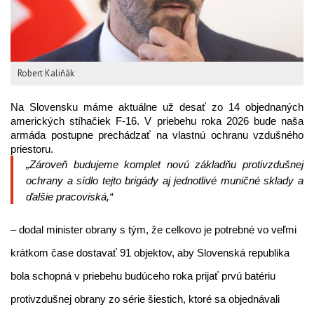
Robert Kaliňák
Na Slovensku máme aktuálne už desať zo 14 objednaných
amerických stíhačiek F-16. V priebehu roka 2026 bude naša
armáda postupne prechádzať na vlastnú ochranu vzdušného
priestoru.
„Zároveň budujeme komplet novú základňu protivzdušnej
ochrany a sídlo tejto brigády aj jednotlivé muničné sklady a
ďalšie pracoviská,“
– dodal minister obrany s tým, že celkovo je potrebné vo veľmi
krátkom čase dostavať 91 objektov, aby Slovenská republika
bola schopná v priebehu budúceho roka prijať prvú batériu
protivzdušnej obrany zo série šiestich, ktoré sa objednávali