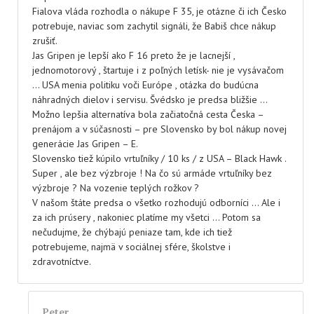
Fialova vláda rozhodla o nákupe F 35, je otázne či ich Česko
potrebuje, naviac som zachytil signáli, že Babiš chce nákup
zrušiť.
Jas Gripen je lepší ako F 16 preto že je lacnejší ,
jednomotorový , štartuje i z poľných letísk- nie je vysávačom
… USA menia politiku voči Európe , otázka do budúcna
náhradných dielov i servisu. Švédsko je predsa bližšie …
Možno lepšia alternatíva bola začiatočná cesta Česka –
prenájom a v súčasnosti – pre Slovensko by bol nákup novej
generácie Jas Gripen – E.
Slovensko tiež kúpilo vrtuľníky / 10 ks / z USA – Black Hawk .
Super , ale bez výzbroje ! Na čo sú armáde vrtuľníky bez
výzbroje ? Na vozenie teplých rožkov ?
V našom štáte predsa o všetko rozhodujú odborníci … Ale i
za ich prúsery , nakoniec platíme my všetci … Potom sa
nečudujme, že chýbajú peniaze tam, kde ich tiež
potrebujeme, najmä v sociálnej sfére, školstve i
zdravotníctve.
Peter