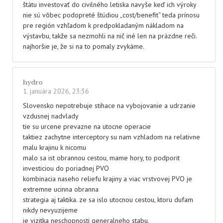
štátu investovať do civilného letiska navyše keď ich výroky
nie sú vôbec podopreté štúdiou „cost/benefit“ teda prínosu
pre región vzhľadom k predpokladaným nákladom na
výstavbu, takže sa nezmohli na nič iné len na prázdne reči.
najhoršie je, že si na to pomaly zvykáme.
hydro
1. januára 2026, 23:36
Slovensko nepotrebuje stihace na vybojovanie a udrzanie
vzdusnej nadvlady
tie su urcene prevazne na utocne operacie
taktiez zachytne interceptory su nam vzhladom na relativne
malu krajinu k nicomu
malo sa ist obrannou cestou, mame hory, to podporit
investiciou do poriadnej PVO
kombinacia naseho reliefu krajiny a viac vrstvovej PVO je
extremne ucinna obranna
strategia aj taktika. ze sa islo utocnou cestou, ktoru dufam
nikdy nevyuzijeme
je vizitka neschopnosti generalneho stabu.