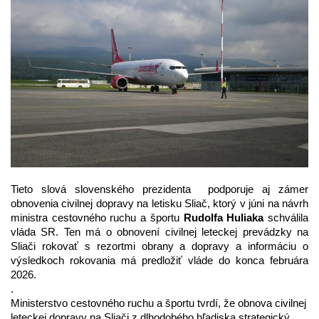
Tieto slová slovenského prezidenta podporuje aj zámer
obnovenia civilnej dopravy na letisku Sliač, ktorý v júni na návrh
ministra cestovného ruchu a športu
Rudolfa Huliaka
schválila
vláda SR. Ten má o obnovení civilnej leteckej prevádzky na
Sliači rokovať s rezortmi obrany a dopravy a informáciu o
výsledkoch rokovania má predložiť vláde do konca februára
2026.
.
Ministerstvo cestovného ruchu a športu tvrdí, že obnova civilnej
leteckej dopravy na Sliači z dlhodobého hľadiska strategický