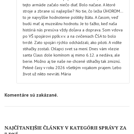
tejto armáde začalo niečo diať. Bolo načase. A ktoré
stroje a zbrane sú najlepšie? No tie, čo ležia ÚHOROM…
to je najvyššie hodnotenie politiky štátu. A časom, veď
budú mať aj muzeálnu hodnotu. Je to ťažko, keď naša
históriá nás presúva vždy doĺava a doprava. Som vdova
po VŠ spojárovi pplk.v.v. a na cvičeniach ČSA to bolo
tvrdé. Zato spojári rýchlo odchádzali, ako piloti. A vidíte
stihačky zostali. Chlapci svet sa mení. Dnes vám vlezie
santa Claus dole komínom aj mimo 6.12. a nedáva, ale
berie. Možno aj tie naše ne-chcené stíhačky tak zmiznú.
Pekné časy v roku 2026 všetkým vojakom prajem. Lebo
život už nikto nevráti. Mária
Komentáre sú zakázané.
NAJČÍTANEJŠIE ČLÁNKY V KATEGÓRII SPRÁVY ZA