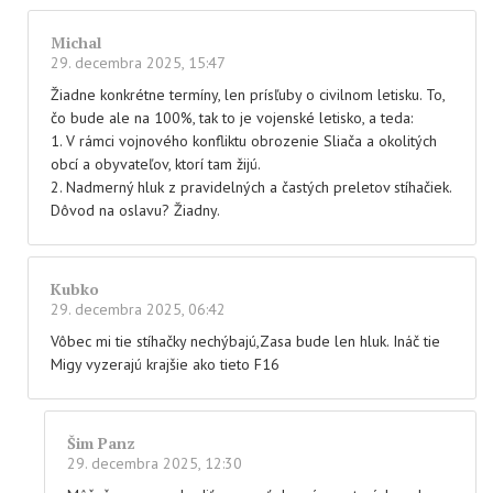
Michal
29. decembra 2025, 15:47
Žiadne konkrétne termíny, len prísľuby o civilnom letisku. To,
čo bude ale na 100%, tak to je vojenské letisko, a teda:
1. V rámci vojnového konfliktu obrozenie Sliača a okolitých
obcí a obyvateľov, ktorí tam žijú.
2. Nadmerný hluk z pravidelných a častých preletov stíhačiek.
Dôvod na oslavu? Žiadny.
Kubko
29. decembra 2025, 06:42
Vôbec mi tie stíhačky nechýbajú,Zasa bude len hluk. Ináč tie
Migy vyzerajú krajšie ako tieto F16
Šim Panz
29. decembra 2025, 12:30