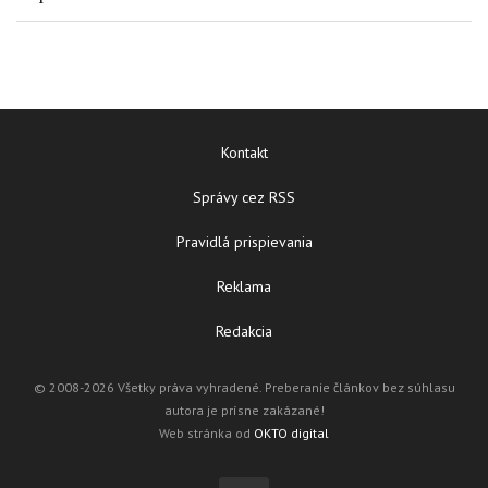
Kontakt
Správy cez RSS
Pravidlá prispievania
Reklama
Redakcia
© 2008-2026 Všetky práva vyhradené. Preberanie článkov bez súhlasu
autora je prísne zakázané!
Web stránka od
OKTO digital