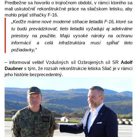
Predbežne sa hovorilo o trojročnom období, v rámci ktorého sa
mali uskutočniť rekonštrukčné práce na sliačskom letisku, aby
mohlo prijať stíhačky F-16.
„
Keďže máme nové moderné stíhacie lietadlá F-16, ktoré sa
tu budú prevádzkovať, tieto lietadlá vyžadujú aj adekvátne
priestory na použitie. Majú vysoké nároky na ochranu
informácií a celá infraštruktúra musí spĺňať tieto
požiadavky,
“
– informoval veliteľ Vzdušných síl Ozbrojených síl SR
Adolf
Daubner
s tým, že rozsah rekonštrukcie letiska Sliač je v rámci
jeho histórie bezprecedentný.