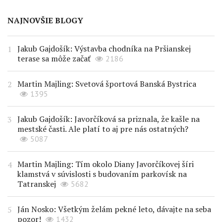
NAJNOVŠIE BLOGY
Jakub Gajdošík: Výstavba chodníka na Pršianskej
terase sa môže začať
2186
Martin Majling: Svetová športová Banská Bystrica
1395
Jakub Gajdošík: Javorčíková sa priznala, že kašle na
mestské časti. Ale platí to aj pre nás ostatných?
5087
Martin Majling: Tím okolo Diany Javorčíkovej šíri
klamstvá v súvislosti s budovaním parkovísk na
Tatranskej
5682
Ján Nosko: Všetkým želám pekné leto, dávajte na seba
pozor!
1432