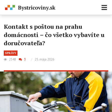
Zobr
navi
Kontakt s poštou na prahu
domácnosti – čo všetko vybavíte u
doručovateľa?
SPRÁVY
2548
3
/
25. mája 2026