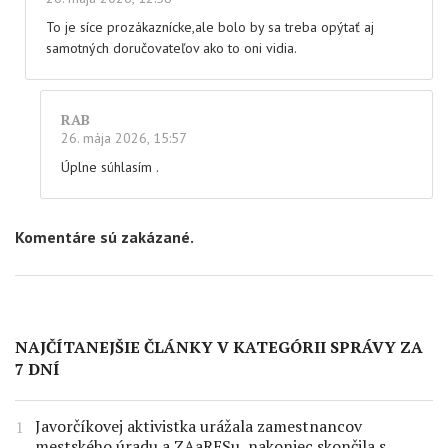
To je síce prozákaznícke,ale bolo by sa treba opýtať aj
samotných doručovateľov ako to oni vidia.
RAB
26. mája 2026, 15:57
Úplne súhlasím .
Komentáre sú zakázané.
NAJČÍTANEJŠIE ČLÁNKY V KATEGÓRII SPRÁVY ZA
7 DNÍ
Javorčíkovej aktivistka urážala zamestnancov
mestského úradu a ZAaRESu, nakoniec skončila s