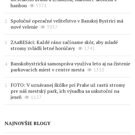
hanbou
5371
Spoločné operačné veliteľstvo v Banskej Bystrici má
nové velenie
3937
ZAaRESáci: Každé ráno začíname skôr, aby mladé
stromy zvládli letné horúčavy
1741
Banskobystrická samospráva využíva leto aj na čistenie
parkovacích miest v centre mesta
1310
FOTO: V uznávanej škôlke pri Prahe už rastú stromy
pre náš mestský park, ich výsadba sa uskutoční na
jeseň
1127
NAJNOVŠIE BLOGY