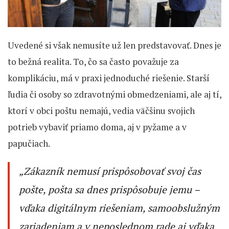
Uvedené si však nemusíte už len predstavovať. Dnes je
to bežná realita. To, čo sa často považuje za
komplikáciu, má v praxi jednoduché riešenie. Starší
ľudia či osoby so zdravotnými obmedzeniami, ale aj tí,
ktorí v obci poštu nemajú, vedia väčšinu svojich
potrieb vybaviť priamo doma, aj v pyžame a v
papučiach.
„Zákazník nemusí prispôsobovať svoj čas
pošte, pošta sa dnes prispôsobuje jemu –
vďaka digitálnym riešeniam, samoobslužným
zariadeniam a v neposlednom rade aj vďaka