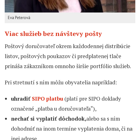
Eva Peterová
Viac služieb bez návštevy pošty
Poštový doručovateľ okrem každodennej distribúcie
listov, poštových poukazov či predplatenej tlače
prináša zákazníkom omnoho širšie portfólio služieb.
Pri stretnutí s ním môžu obyvatelia napríklad:
uhradiť
SIPO platbu
(platí pre SIPO doklady
označené „platba u doručovateľa“),
nechať si vyplatiť dôchodok,
alebo sa s ním
dohodnúť na inom termíne vyplatenia doma, či na
inej adrese,