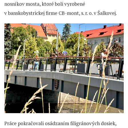
nosníkov mosta, ktoré boli vyrobené
v banskobystrickej firme CB-mont, s. r. o. v Šalkovej.
Práce pokračovali osádzaním filigránových dosiek,