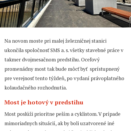
Na novom moste pri malej železničnej stanici
ukončila spoločnosť SMS a. s. všetky stavebné práce v
takmer dvojmesačnom predstihu. Oceľový
promenádny most tak bude môcť byť sprístupnený
pre verejnosť tento týždeň, po vydaní právoplatného
kolaudačného rozhodnutia.
Most je hotový v predstihu
Most poslúži prioritne peším a cyklistom. V prípade
mimoriadnych situácií, ak by boli uzatvorené iné