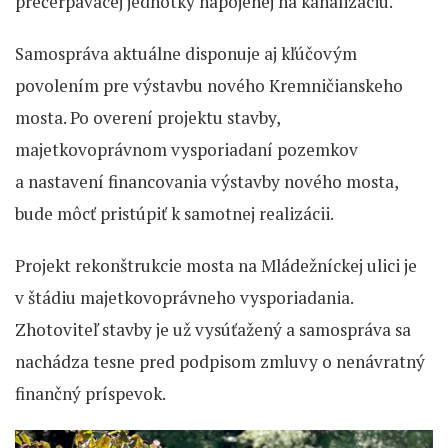
prečerpávacej jednotky napojenej na kanalizáciu.
Samospráva aktuálne disponuje aj kľúčovým
povolením pre výstavbu nového Kremničianskeho
mosta. Po overení projektu stavby,
majetkovoprávnom vysporiadaní pozemkov
a nastavení financovania výstavby nového mosta,
bude môcť pristúpiť k samotnej realizácii.
Projekt rekonštrukcie mosta na Mládežníckej ulici je
v štádiu majetkovoprávneho vysporiadania.
Zhotoviteľ stavby je už vysúťažený a samospráva sa
nachádza tesne pred podpisom zmluvy o nenávratný
finančný príspevok.