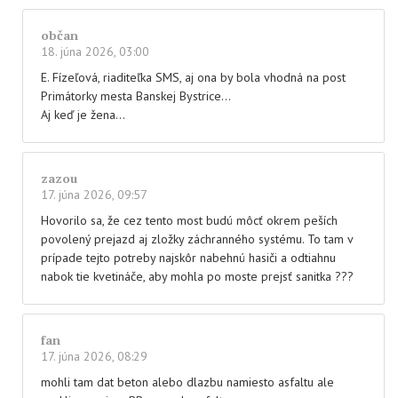
občan
18. júna 2026, 03:00
E. Fízeľová, riaditeľka SMS, aj ona by bola vhodná na post
Primátorky mesta Banskej Bystrice…
Aj keď je žena…
zazou
17. júna 2026, 09:57
Hovorilo sa, že cez tento most budú môcť okrem peších
povolený prejazd aj zložky záchranného systému. To tam v
prípade tejto potreby najskôr nabehnú hasiči a odtiahnu
nabok tie kvetináče, aby mohla po moste prejsť sanitka ???
fan
17. júna 2026, 08:29
mohli tam dat beton alebo dlazbu namiesto asfaltu ale