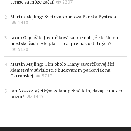
terase sa môže začať
2207
Martin Majling: Svetová športová Banská Bystrica
1410
Jakub Gajdošík: Javorčíková sa priznala, že kašle na
mestské časti. Ale platí to aj pre nás ostatných?
5120
Martin Majling: Tím okolo Diany Javorčíkovej šíri
klamstvá v súvislosti s budovaním parkovísk na
Tatranskej
5717
Ján Nosko: Všetkým želám pekné leto, dávajte na seba
pozor!
1445