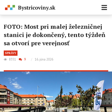
Zobr
navi
FOTO: Most pri malej železničnej
stanici je dokončený, tento týždeň
sa otvorí pre verejnosť
SPRÁVY
8351
9
/
16. júna 2026