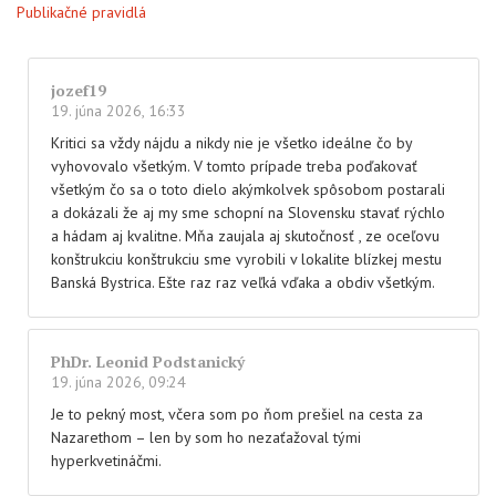
Publikačné pravidlá
jozef19
19. júna 2026, 16:33
Kritici sa vždy nájdu a nikdy nie je všetko ideálne čo by
vyhovovalo všetkým. V tomto prípade treba poďakovať
všetkým čo sa o toto dielo akýmkolvek spôsobom postarali
a dokázali že aj my sme schopní na Slovensku stavať rýchlo
a hádam aj kvalitne. Mňa zaujala aj skutočnosť , ze oceľovu
konštrukciu konštrukciu sme vyrobili v lokalite blízkej mestu
Banská Bystrica. Ešte raz raz veľká vďaka a obdiv všetkým.
PhDr. Leonid Podstanický
19. júna 2026, 09:24
Je to pekný most, včera som po ňom prešiel na cesta za
Nazarethom – len by som ho nezaťažoval tými
hyperkvetináčmi.