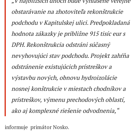
„
V najbližších dňoch bude vyhlásené verejné
obstarávanie na zhotoviteľa rekonštrukcie
podchodu v Kapitulskej ulici. Predpokladaná
hodnota zákazky je približne 915 tisíc eur s
DPH. Rekonštrukcia odstráni súčasný
nevyhovujúci stav podchodu. Projekt zahŕňa
odstránenie existujúcich prístreškov a
výstavbu nových, obnovu hydroizolácie
nosnej konštrukcie v miestach chodníkov a
prístreškov, výmenu prechodových oblastí,
ako aj komplexné riešenie odvodnenia,“
informuje primátor Nosko.