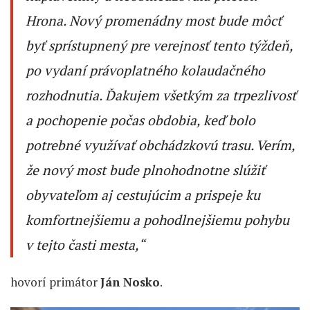
Hrona. Nový promenádny most bude môcť
byť sprístupnený pre verejnosť tento týždeň,
po vydaní právoplatného kolaudačného
rozhodnutia. Ďakujem všetkým za trpezlivosť
a pochopenie počas obdobia, keď bolo
potrebné využívať obchádzkovú trasu. Verím,
že nový most bude plnohodnotne slúžiť
obyvateľom aj cestujúcim a prispeje ku
komfortnejšiemu a pohodlnejšiemu pohybu
v tejto časti mesta
,“
hovorí primátor
Ján Nosko
.