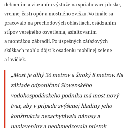
debnením a viazaním výstuže na spriahovacej doske,
vrchnej časti opôr a mostného zvršku. Vo finále sa
pracovalo na prechodových oblastiach, osádzaním
stĺpov verejného osvetlenia, asfaltovaním
a montážou zábradlí. Po úspešných záťažových
skúškach mohlo dôjsť k osadeniu mobilnej zelene
a lavičiek.
„
Most je dlhý 36 metrov a široký 8 metrov. Na
základe odporúčaní Slovenského
vodohospodárskeho podniku má most nový
tvar, aby v prípade zvýšenej hladiny jeho
konštrukcia nezachytávala nánosy a
naplaveniny a neobmedzovala prietok