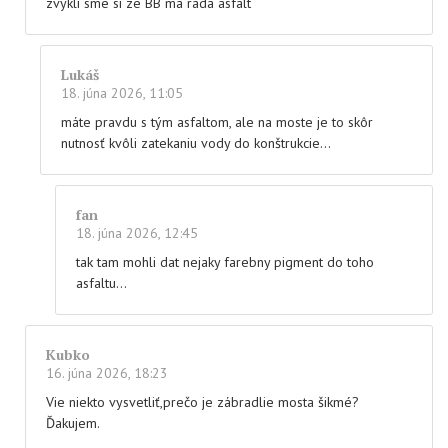
zvykli sme si ze BB ma rada asfalt
Lukáš
18. júna 2026, 11:05
máte pravdu s tým asfaltom, ale na moste je to skôr
nutnosť kvôli zatekaniu vody do konštrukcie…
fan
18. júna 2026, 12:45
tak tam mohli dat nejaky farebny pigment do toho
asfaltu…
Kubko
16. júna 2026, 18:23
Vie niekto vysvetliť,prečo je zábradlie mosta šikmé?
Ďakujem.