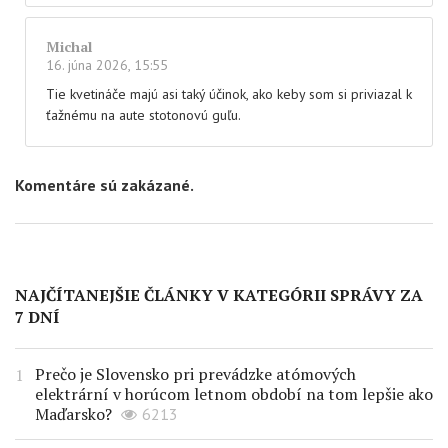
Michal
16. júna 2026, 15:55
Tie kvetináče majú asi taký účinok, ako keby som si priviazal k
ťažnému na aute stotonovú guľu.
Komentáre sú zakázané.
NAJČÍTANEJŠIE ČLÁNKY V KATEGÓRII SPRÁVY ZA
7 DNÍ
Prečo je Slovensko pri prevádzke atómových
elektrární v horúcom letnom období na tom lepšie ako
Maďarsko?
6213