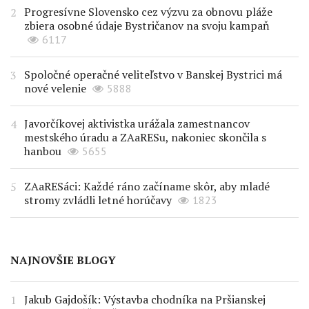
Progresívne Slovensko cez výzvu za obnovu pláže
zbiera osobné údaje Bystričanov na svoju kampaň
6117
Spoločné operačné veliteľstvo v Banskej Bystrici má
nové velenie
5888
Javorčíkovej aktivistka urážala zamestnancov
mestského úradu a ZAaRESu, nakoniec skončila s
hanbou
5655
ZAaRESáci: Každé ráno začíname skôr, aby mladé
stromy zvládli letné horúčavy
1823
NAJNOVŠIE BLOGY
Jakub Gajdošík: Výstavba chodníka na Pršianskej