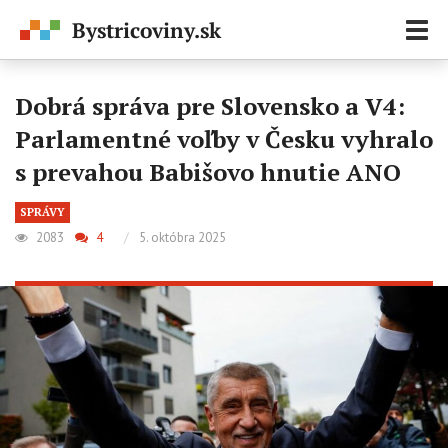
Zobr
navi
Dobrá správa pre Slovensko a V4:
Parlamentné voľby v Česku vyhralo
s prevahou Babišovo hnutie ANO
SPRÁVY
2083
4
/
5. októbra 2025