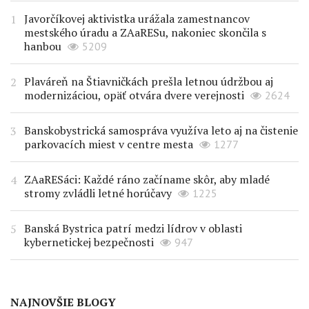
Javorčíkovej aktivistka urážala zamestnancov
mestského úradu a ZAaRESu, nakoniec skončila s
hanbou
5209
Plaváreň na Štiavničkách prešla letnou údržbou aj
modernizáciou, opäť otvára dvere verejnosti
2624
Banskobystrická samospráva využíva leto aj na čistenie
parkovacích miest v centre mesta
1277
ZAaRESáci: Každé ráno začíname skôr, aby mladé
stromy zvládli letné horúčavy
1225
Banská Bystrica patrí medzi lídrov v oblasti
kybernetickej bezpečnosti
947
NAJNOVŠIE BLOGY