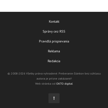
Kontakt
Správy cez RSS
Pravidlá prispievania
Reklama
Redakcia
© 2008-2026 Všetky práva vyhradené. Preberanie článkov bez súhlasu
autora je prísne zakázané!
Web stránka od
OKTO digital