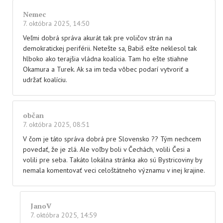
Nemec
7. októbra 2025, 14:50
Veľmi dobrá správa akurát tak pre voličov strán na
demokratickej periférii. Netešte sa, Babiš ešte neklesol tak
hlboko ako terajšia vládna koalícia. Tam ho ešte stiahne
Okamura a Turek. Ak sa im teda vôbec podarí vytvoriť a
udržať koalíciu.
občan
7. októbra 2025, 08:51
V čom je táto správa dobrá pre Slovensko ?? Tým nechcem
povedať, že je zlá. Ale voľby boli v Čechách, volili Česi a
volili pre seba. Takáto lokálna stránka ako sú Bystricoviny by
nemala komentovať veci celoštátneho významu v inej krajine.
JanoV
7. októbra 2025, 14:59