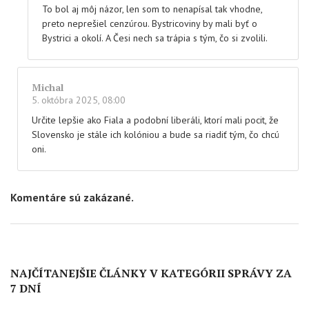
To bol aj môj názor, len som to nenapísal tak vhodne,
preto neprešiel cenzúrou. Bystricoviny by mali byť o
Bystrici a okolí. A Česi nech sa trápia s tým, čo si zvolili.
Michal
5. októbra 2025, 08:00
Určite lepšie ako Fiala a podobní liberáli, ktorí mali pocit, že
Slovensko je stále ich kolóniou a bude sa riadiť tým, čo chcú
oni.
Komentáre sú zakázané.
NAJČÍTANEJŠIE ČLÁNKY V KATEGÓRII SPRÁVY ZA
7 DNÍ