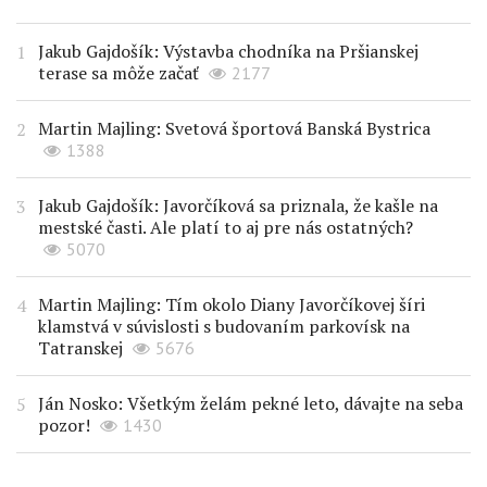
Jakub Gajdošík: Výstavba chodníka na Pršianskej
terase sa môže začať
2177
Martin Majling: Svetová športová Banská Bystrica
1388
Jakub Gajdošík: Javorčíková sa priznala, že kašle na
mestské časti. Ale platí to aj pre nás ostatných?
5070
Martin Majling: Tím okolo Diany Javorčíkovej šíri
klamstvá v súvislosti s budovaním parkovísk na
Tatranskej
5676
Ján Nosko: Všetkým želám pekné leto, dávajte na seba
pozor!
1430