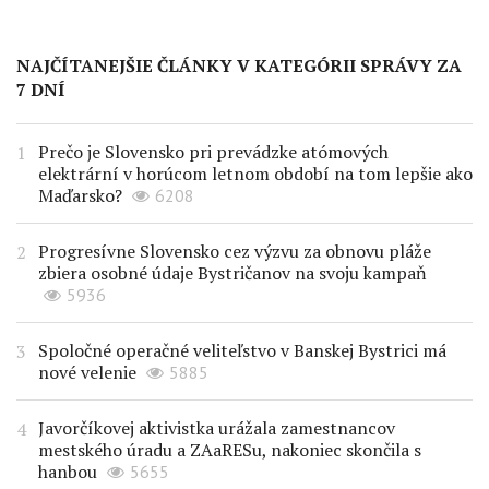
NAJČÍTANEJŠIE ČLÁNKY V KATEGÓRII SPRÁVY ZA
7 DNÍ
Prečo je Slovensko pri prevádzke atómových
elektrární v horúcom letnom období na tom lepšie ako
Maďarsko?
6208
Progresívne Slovensko cez výzvu za obnovu pláže
zbiera osobné údaje Bystričanov na svoju kampaň
5936
Spoločné operačné veliteľstvo v Banskej Bystrici má
nové velenie
5885
Javorčíkovej aktivistka urážala zamestnancov
mestského úradu a ZAaRESu, nakoniec skončila s
hanbou
5655