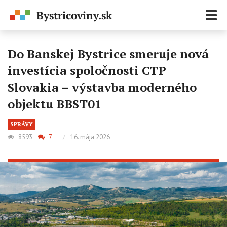
Zobr
navi
Do Banskej Bystrice smeruje nová
investícia spoločnosti CTP
Slovakia – výstavba moderného
objektu BBST01
SPRÁVY
8593
7
/
16. mája 2026