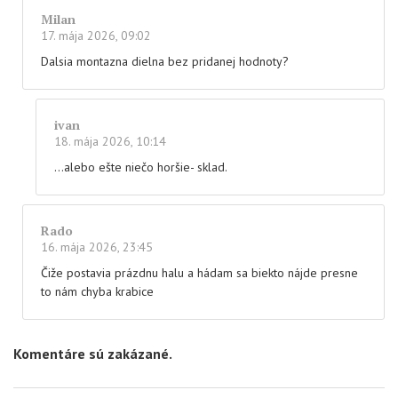
Milan
17. mája 2026, 09:02
Dalsia montazna dielna bez pridanej hodnoty?
ivan
18. mája 2026, 10:14
…alebo ešte niečo horšie- sklad.
Rado
16. mája 2026, 23:45
Čiže postavia prázdnu halu a hádam sa biekto nájde presne
to nám chyba krabice
Komentáre sú zakázané.