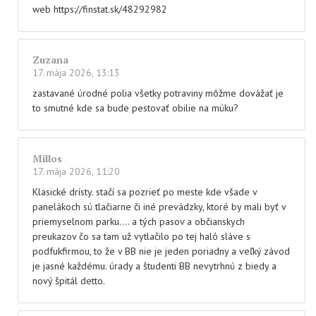
web https://finstat.sk/48292982
Zuzana
17. mája 2026, 13:13
zastavané úrodné polia všetky potraviny môžme dovážať je
to smutné kde sa bude pestovať obilie na múku?
Millos
17. mája 2026, 11:20
Klasické drísty. stačí sa pozrieť po meste kde všade v
panelákoch sú tlačiarne či iné prevádzky, ktoré by mali byť v
priemyselnom parku…. a tých pasov a občianskych
preukazov čo sa tam už vytlačilo po tej haló sláve s
podfukfirmou, to že v BB nie je jeden poriadny a veľký závod
je jasné každému. úrady a študenti BB nevytrhnú z biedy a
nový špitál detto.