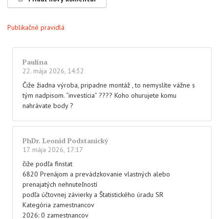
Publikačné pravidlá
Paulína
22. mája 2026, 14:32
Čiže žiadna výroba, pripadne montáž , to nemyslíte vážne s
tým nadpisom. “investícia” ???? Koho ohurujete komu
nahrávate body ?
PhDr. Leonid Podstanický
17. mája 2026, 17:17
čiže podľa finstat
6820 Prenájom a prevádzkovanie vlastných alebo
prenajatých nehnuteľností
podľa účtovnej závierky a Štatistického úradu SR
Kategória zamestnancov
2026: 0 zamestnancov