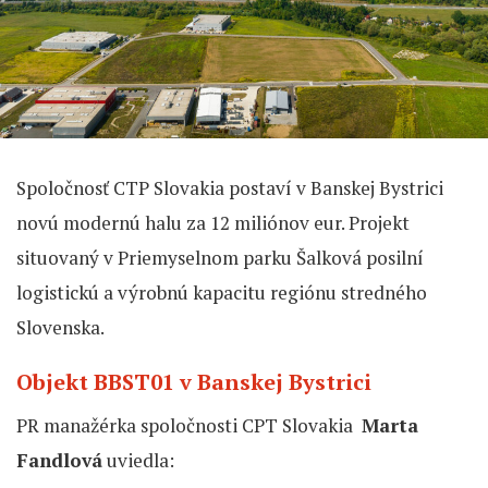
Spoločnosť CTP Slovakia postaví v Banskej Bystrici
novú modernú halu za 12 miliónov eur. Projekt
situovaný v Priemyselnom parku Šalková posilní
logistickú a výrobnú kapacitu regiónu stredného
Slovenska.
Objekt
BBST01 v Banskej Bystrici
PR manažérka spoločnosti CPT Slovakia
Marta
Fandlová
uviedla: