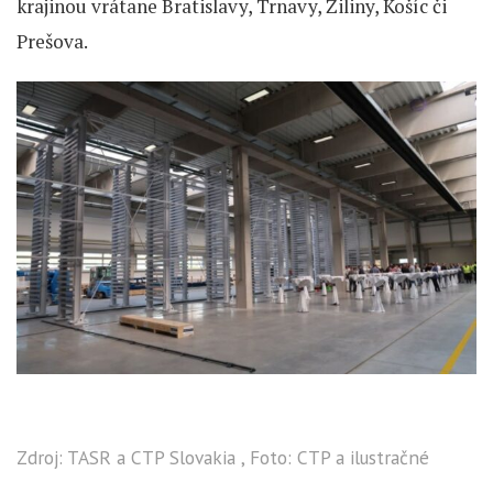
krajinou vrátane Bratislavy, Trnavy, Žiliny, Košíc či
Prešova.
Zdroj: TASR a CTP Slovakia , Foto: CTP a ilustračné