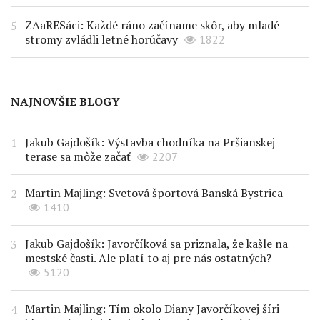
ZAaRESáci: Každé ráno začíname skôr, aby mladé
stromy zvládli letné horúčavy
1822
NAJNOVŠIE BLOGY
Jakub Gajdošík: Výstavba chodníka na Pršianskej
terase sa môže začať
2207
Martin Majling: Svetová športová Banská Bystrica
1410
Jakub Gajdošík: Javorčíková sa priznala, že kašle na
mestské časti. Ale platí to aj pre nás ostatných?
5120
Martin Majling: Tím okolo Diany Javorčíkovej šíri