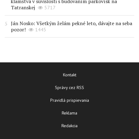
klamstvá v súvislosti s budovaním parkovísk na
Tatranskej
5717
Ján Nosko: Všetkým želám pekné leto, dávajte na seba
pozor!
1445
Kontakt
Správy cez RSS
Pravidlá prispievania
Reklama
Redakcia