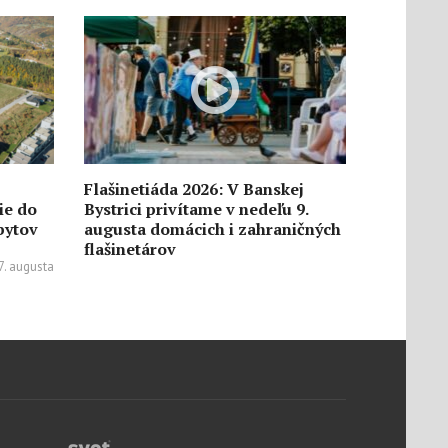
Flašinetiáda 2026: V Banskej
ie do
Bystrici privítame v nedeľu 9.
 bytov
augusta domácich i zahraničných
flašinetárov
7. augusta
1702
0
6. augusta