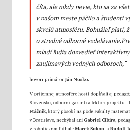
číta, ale nikdy nevie, kto sa za v
v našom meste páčilo a študenti v
skvelú atmosféru. Bohužiaľ platí, 
o stredné odborné vzdelávanie.Pre
mladí ľudia dozvedieť interaktív
zaujímavých vedných odboroch
,“
hovorí primátor
Ján Nosko
.
V príjemnej atmosfére hostí dopĺňali aj pedagóg
Slovensku, odborní garanti a lektori projektu –
Ftáčnik
, ktorý pôsobí na pôde Fakulty matemati
v Bratislave, nechýbal ani
Gabriel Cibira
, pedag
v robotickom futbale
Marek Sukop
a
Rudolf J