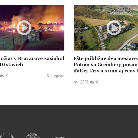
požiar v Braväcove zasiahol
Ešte približne dva mesiace.
10 stavieb
Potom sa Greinberg posun
ďalšej fázy a s ním aj ceny
0
8. augusta
2395
8