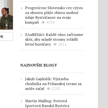
Progresívne Slovensko cez výzvu
za obnovu pláže zbiera osobné
údaje Bystričanov na svoju
kampaň
4336
ZAaRESáci: Každé ráno začíname
(4)
skôr, aby mladé stromy zvládli
letné horúčavy
1811
NAJNOVŠIE BLOGY
Jakub Gajdošík: Výstavba
chodníka na Pršianskej terase sa
môže začať
2203
Martin Majling: Svetová
športová Banská Bystrica