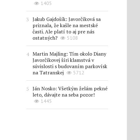
1405
Jakub Gajdošík: Javorčíková sa
priznala, že kašle na mestské
časti. Ale platí to aj pre nás
ostatných?
5108
Martin Majling: Tím okolo Diany
Javorčíkovej šíri klamstvá v
súvislosti s budovaním parkovísk
na Tatranskej
5712
Ján Nosko: Všetkým želám pekné
leto, dávajte na seba pozor!
1445