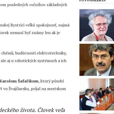
akom posledných ročníkov základných
nskej Bystrici veľkú spokojnosť, najmä
lovek nemusí byť známy len ak je
 chémii, budúcnosti elektrotechniky,
 ale aj o robotických systémoch a ich
Karolom Šafaříkom
, ktorý pôsobí
N vo Švajčiarsku, prijal na mestskom
edeckého života. Človek veľa