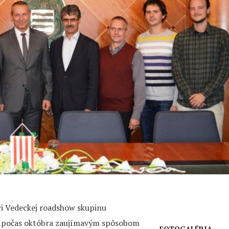
ci Vedeckej roadshow skupinu
e počas októbra zaujímavým spôsobom
FOTOGALÉRIA