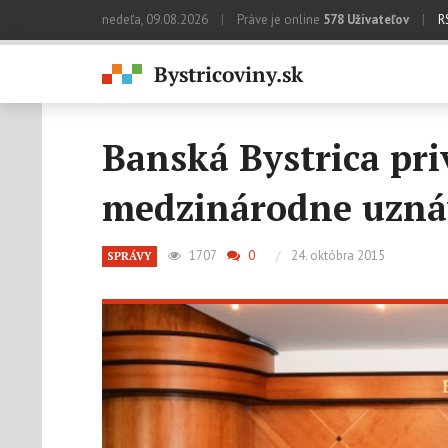
nedeľa, 09.08.2026
|
Práve je online
578 Užívateľov
|
R
Banská Bystrica pri
medzinárodne uzná
1707
0
/
24. októbra 2015
SPRÁVY