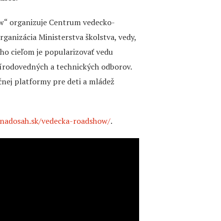
w“ organizuje Centrum vedecko-
ganizácia Ministerstva školstva, vedy,
ho cieľom je popularizovať vedu
rírodovedných a technických odborov.
nej platformy pre deti a mládež
nadosah.sk/vedecka-roadshow/
.