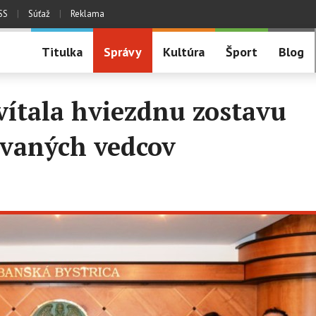
SS
|
Súťaž
|
Reklama
Titulka
Správy
Kultúra
Šport
Blog
vítala hviezdnu zostavu
vaných vedcov