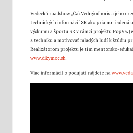
Vedeckú roadshow „ČakVednýodboris a jeho cre
technických informácií SR ako priamo riadená or
výskumu a športu SR v rámci projektu PopVa. Je
a techniku a motivovať mladých ľudí k štúdiu p
Realizátorom projektu je tím mentorsko-edukač
www.dikymoc.sk
.
Viac informácií o podujatí nájdete na
www.veda