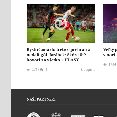
Bystričania do tretice prehrali a
Veľký 
nedali gól, Jarábek: Skóre 0:9
v noci 
hovorí za všetko + HLASY
1434
1757
3
8. augusta
NAŠI PARTNERI