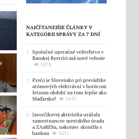
NAJČÍTANEJŠIE ČLÁNKY V
KATEGÓRII SPRÁVY ZA 7 DNÍ
Spoločné operačné veliteľstvo v
Banskej Bystrici má nové velenie
5858
Prečo je Slovensko pri prevádzke
atómových elektrární v horúcom
letnom období na tom lepšie ako
Maďarsko?
5843
Javorčíkovej aktivistka urážala
zamestnancov mestského úradu
a ZAaRESu, nakoniec skončila s
hanbou
5631