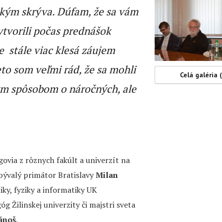
šetkým skrýva. Dúfam, že sa vám
ytvorili počas prednášok
že stále viac klesá záujem
to som veľmi rád, že sa mohli
Celá galéria 
nym spôsobom o náročných, ale
ovia z rôznych fakúlt a univerzít na
 bývalý primátor Bratislavy
Milan
ky, fyziky a informatiky UK
óg Žilinskej univerzity či majstri sveta
ánoš
.