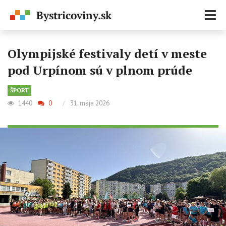
Zobr
navi
Olympijské festivaly detí v meste
pod Urpínom sú v plnom prúde
ŠPORT
1440
0
/
31. mája 2026