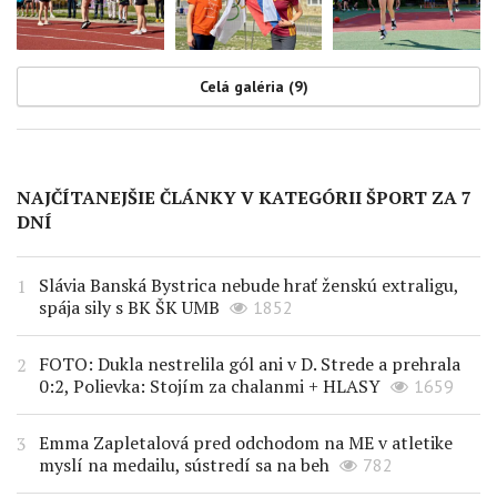
Celá galéria (9)
NAJČÍTANEJŠIE ČLÁNKY V KATEGÓRII ŠPORT ZA 7
DNÍ
Slávia Banská Bystrica nebude hrať ženskú extraligu,
spája sily s BK ŠK UMB
1852
FOTO: Dukla nestrelila gól ani v D. Strede a prehrala
0:2, Polievka: Stojím za chalanmi + HLASY
1659
Emma Zapletalová pred odchodom na ME v atletike
myslí na medailu, sústredí sa na beh
782