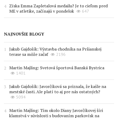
Získa Emma Zapletalová medailu? Je to cieľom pred
ME v atletike, začínajú v pondelok
647
NAJNOVŠIE BLOGY
Jakub Gajdošík: Výstavba chodníka na Pršianskej
terase sa môže začať
2196
Martin Majling: Svetová športová Banská Bystrica
1401
Jakub Gajdošík: Javorčíková sa priznala, že kašle na
mestské časti. Ale platí to aj pre nás ostatných?
5094
Martin Majling: Tím okolo Diany Javorčíkovej šíri
klamstvá v súvislosti s budovaním parkovísk na