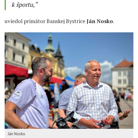
k športu,“
uviedol primátor Banskej Bystrice
Ján Nosko
.
Ján Nosko