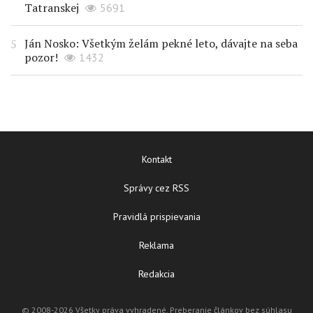
Tatranskej
5691
Ján Nosko: Všetkým želám pekné leto, dávajte na seba
pozor!
1432
Kontakt
Správy cez RSS
Pravidlá prispievania
Reklama
Redakcia
© 2008-2026 Všetky práva vyhradené. Preberanie článkov bez súhlasu