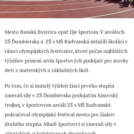
Mesto Banská Bystrica opäť žije športom. V areáloch
ZŠ Ďumbierska a ZŠ s MŠ Radvanská súťažili školáci v
rámci olympijských festivalov, ktoré počas najbližších
týždňov prinesú sériu športových podujatí pre stovky
detí z materských a základných škôl.
Po tom, čo si minulý týždeň žiaci prvého stupňa
zmerali sily v ZŠ Ďumbierska podujatím Sásovský
trojboj, v športovom areáli ZŠ s MŠ Radvanská
pokračoval olympijský festival mesta pre žiakov
druhého stupňa. Mladí športovci si zmerali sily v
atletických aj kolektívnych disciplínach.