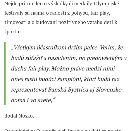
Nejde pritom len o výsledky či medaily. Olympijské
festivaly sú najmä o radosti z pohybu, fair play,
tímovosti a o budovaní pozitívneho vzťahu detí k
športu.
„Všetkým účastníkom držím palce. Verím, že
budú súťažiť s nasadením, no predovšetkým v
duchu fair play. Možno práve medzi nimi
dnes rastú budúci šampióni, ktorí budú raz
reprezentovať Banskú Bystricu aj Slovensko
doma i vo svete,“
dodal Nosko.
Organizáciou Olympijských festivalov detí sa mesto