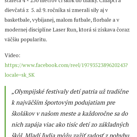
štafeta 4 × 250 metrov či skok do diaľky. Chlapci a
dievčatá z 5. až 9. ročníka si zmerali sily aj v
basketbale, vybíjanej, malom futbale, florbale a v
modernej disciplíne Laser Run, ktorá si získava čoraz
väčšiu popularitu.
Video:
https://www.facebook.com/reel/1979352389620243?
locale=sk_SK
„
Olympijské festivaly detí patria už tradične
k najväčším športovým podujatiam pre
školákov v našom meste a každoročne sa do
nich zapája viac ako tisíc detí zo základných
škôl. Mladí ľudia môžu zažiť radosť z pohybu,