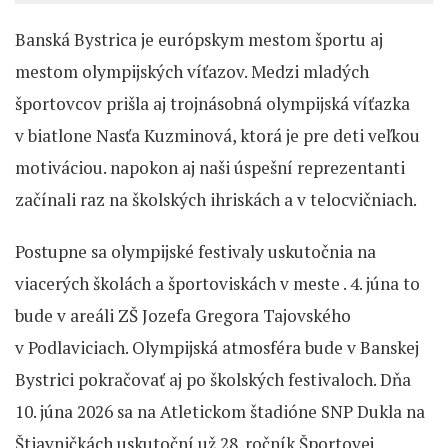
Banská Bystrica je európskym mestom športu aj
mestom olympijských víťazov. Medzi mladých
športovcov prišla aj trojnásobná olympijská víťazka
v biatlone Nasťa Kuzminová, ktorá je pre deti veľkou
motiváciou. napokon aj naši úspešní reprezentanti
začínali raz na školských ihriskách a v telocvičniach.
Postupne sa olympijské festivaly uskutočnia na
viacerých školách a športoviskách v meste . 4. júna to
bude v areáli ZŠ Jozefa Gregora Tajovského
v Podlaviciach. Olympijská atmosféra bude v Banskej
Bystrici pokračovať aj po školských festivaloch. Dňa
10. júna 2026 sa na Atletickom štadióne SNP Dukla na
Štiavničkách uskutoční už 28. ročník Športovej