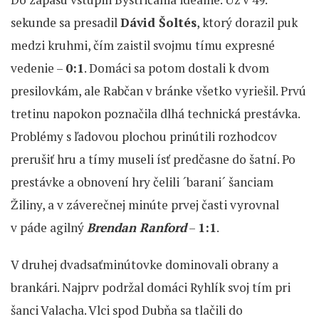
sekunde sa presadil
Dávid Šoltés
, ktorý dorazil puk
medzi kruhmi, čím zaistil svojmu tímu expresné
vedenie –
0:1
. Domáci sa potom dostali k dvom
presilovkám, ale Rabčan v bránke všetko vyriešil. Prvú
tretinu napokon poznačila dlhá technická prestávka.
Problémy s ľadovou plochou prinútili rozhodcov
prerušiť hru a tímy museli ísť predčasne do šatní. Po
prestávke a obnovení hry čelili ´barani´ šanciam
Žiliny, a v záverečnej minúte prvej časti vyrovnal
v páde agilný
Brendan Ranford
–
1:1
.
V druhej dvadsaťminútovke dominovali obrany a
brankári. Najprv podržal domáci Ryhlík svoj tím pri
šanci Valacha. Vlci spod Dubňa sa tlačili do