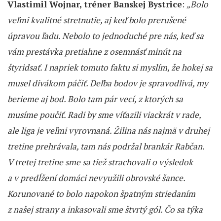
Vlastimil Wojnar, tréner Banskej Bystrice
:
„Bolo
veľmi kvalitné stretnutie, aj keď bolo prerušené
úpravou ľadu. Nebolo to jednoduché pre nás, keď sa
vám prestávka pretiahne z osemnásť minút na
štyridsať. I napriek tomuto faktu si myslím, že hokej sa
musel divákom páčiť. Deľba bodov je spravodlivá, my
berieme aj bod. Bolo tam pár vecí, z ktorých sa
musíme poučiť. Radi by sme víťazili viackrát v rade,
ale liga je veľmi vyrovnaná. Žilina nás najmä v druhej
tretine prehrávala, tam nás podržal brankár Rabčan.
V tretej tretine sme sa tiež strachovali o výsledok
a v predĺžení domáci nevyužili obrovské šance.
Korunované to bolo napokon špatným striedaním
z našej strany a inkasovali sme štvrtý gól. Čo sa týka