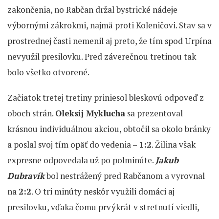
zakončenia, no Rabčan držal bystrické nádeje
výbornými zákrokmi, najmä proti Koleničovi. Stav sa v
prostrednej časti nemenil aj preto, že tím spod Urpína
nevyužil presilovku. Pred záverečnou tretinou tak
bolo všetko otvorené.
Začiatok tretej tretiny priniesol bleskovú odpoveď z
oboch strán.
Oleksij Myklucha
sa prezentoval
krásnou individuálnou akciou, obtočil sa okolo bránky
a poslal svoj tím opäť do vedenia –
1:2
. Žilina však
expresne odpovedala už po polminúte.
Jakub
Dubravík
bol nestrážený pred Rabčanom a vyrovnal
na
2:2
. O tri minúty neskôr využili domáci aj
presilovku, vďaka čomu prvýkrát v stretnutí viedli,