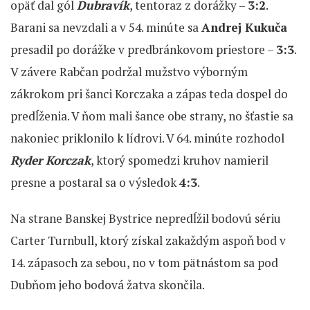
opäť dal gól
Dubravík
, tentoraz z dorážky –
3:2
.
Barani sa nevzdali a v 54. minúte sa
Andrej Kukuča
presadil po dorážke v predbránkovom priestore –
3:3
.
V závere Rabčan podržal mužstvo výborným
zákrokom pri šanci Korczaka a zápas teda dospel do
predĺženia. V ňom mali šance obe strany, no šťastie sa
nakoniec priklonilo k lídrovi. V 64. minúte rozhodol
Ryder Korczak
, ktorý spomedzi kruhov namieril
presne a postaral sa o výsledok
4:3
.
Na strane Banskej Bystrice nepredĺžil bodovú sériu
Carter Turnbull, ktorý získal zakaždým aspoň bod v
14. zápasoch za sebou, no v tom pätnástom sa pod
Dubňom jeho bodová žatva skončila.