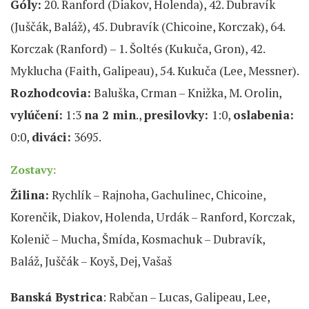
Góly:
20. Ranford (Diakov, Holenda), 42. Dubravík
(Juščák, Baláž), 45. Dubravík (Chicoine, Korczak), 64.
Korczak (Ranford) – 1. Šoltés (Kukuča, Gron), 42.
Myklucha (Faith, Galipeau), 54. Kukuča (Lee, Messner).
Rozhodcovia:
Baluška, Crman – Knižka, M. Orolin,
vylúčení:
1:3
na 2 min
.,
presilovky:
1:0,
oslabenia:
0:0,
diváci:
3695.
Zostavy:
Žilina:
Rychlík – Rajnoha, Gachulinec, Chicoine,
Korenčik, Diakov, Holenda, Urdák – Ranford, Korczak,
Kolenič – Mucha, Šmída, Kosmachuk – Dubravík,
Baláž, Juščák – Koyš, Dej, Vašaš
Banská Bystrica
: Rabčan – Lucas, Galipeau, Lee,