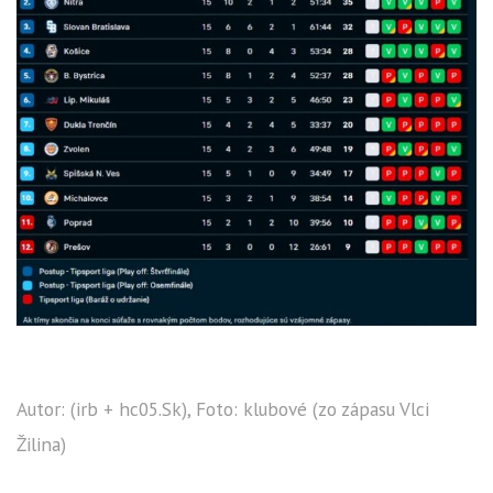
Autor: (irb + hc05.Sk), Foto: klubové (zo zápasu Vlci
Žilina)