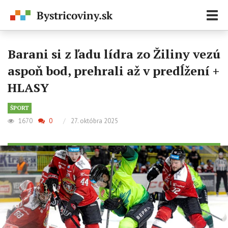
Zobr
navi
Barani si z ľadu lídra zo Žiliny vezú
aspoň bod, prehrali až v predĺžení +
HLASY
ŠPORT
1670
0
/
27. októbra 2025