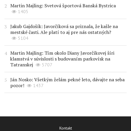
Martin Majling: Svetová športová Banská Bystrica
1405
Jakub Gajdošík: Javorčíková sa priznala, že kašle na
mestské časti. Ale platí to aj pre nás ostatných?
5104
Martin Majling: Tím okolo Diany Javorčíkovej šíri
klamstvá v súvislosti s budovaním parkovísk na
Tatranskej
5707
Ján Nosko: Všetkým želám pekné leto, dávajte na seba
pozor!
1437
Kontakt