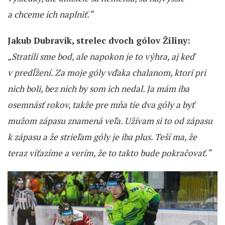
a chceme ich naplniť.“
Jakub Dubravík, strelec dvoch gólov Žiliny:
„Stratili sme bod, ale napokon je to výhra, aj keď
v predĺžení. Za moje góly vďaka chalanom, ktorí pri
nich boli, bez nich by som ich nedal. Ja mám iba
osemnásť rokov, takže pre mňa tie dva góly a byť
mužom zápasu znamená veľa. Užívam si to od zápasu
k zápasu a že strieľam góly je iba plus. Teší ma, že
teraz víťazíme a verím, že to takto bude pokračovať.“