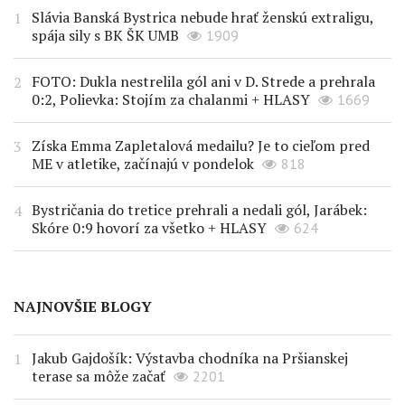
Slávia Banská Bystrica nebude hrať ženskú extraligu,
spája sily s BK ŠK UMB
1909
FOTO: Dukla nestrelila gól ani v D. Strede a prehrala
0:2, Polievka: Stojím za chalanmi + HLASY
1669
Získa Emma Zapletalová medailu? Je to cieľom pred
ME v atletike, začínajú v pondelok
818
Bystričania do tretice prehrali a nedali gól, Jarábek:
Skóre 0:9 hovorí za všetko + HLASY
624
NAJNOVŠIE BLOGY
Jakub Gajdošík: Výstavba chodníka na Pršianskej
terase sa môže začať
2201