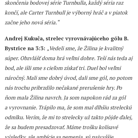
skončenia bodovej série Turnbulla, každý séria raz
končí, ale Carter Turnbull je výborný hráč a v piatok
začne jeho nová séria.“
Andrej Kukuča, strelec vyrovnávajúceho gólu B.
Bystrice na 3:3:
„Vedeli sme, že Žilina je kvalitný
súper. Obzvlášť doma hrá veľmi dobre. Teší nás teda aj
bod, ale išli sme s cieľom získať tri. Duel bol veľmi
náročný. Mali sme dobrý úvod, dali sme gól, no potom
nás trochu pribrzdilo nečakané prerušenie hry. Po
ňom mala Žilina navrch. Ja som napokon rád za gól
a vyrovnanie. Trápilo ma, že som mal dlhšiu streleckú
odmlku. Verím, že mi to strelecky už takto pôjde ďalej,
že sa budem presadzovať. Máme trošku kolísavé
výsledky, ale ambície sa nemenia, sú najvyššie