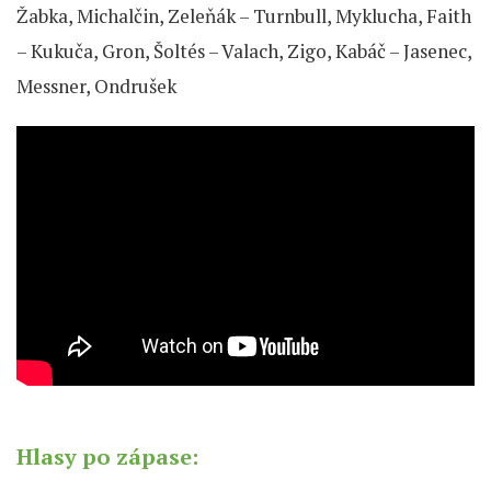
Žabka, Michalčin, Zeleňák – Turnbull, Myklucha, Faith
– Kukuča, Gron, Šoltés – Valach, Zigo, Kabáč – Jasenec,
Messner, Ondrušek
Hlasy po zápase: