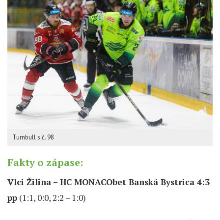
Turnbull s č. 98
Fakty o zápase:
Vlci Žilina – HC MONACObet Banská Bystrica 4:3
pp
(1:1, 0:0, 2:2 – 1:0)