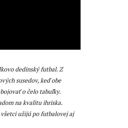
lkovo dedinský futbal. Z
ových susedov, keď obe
bojovať o čelo tabuľky.
dom na kvalitu ihriska.
všetci užijú po futbalovej aj