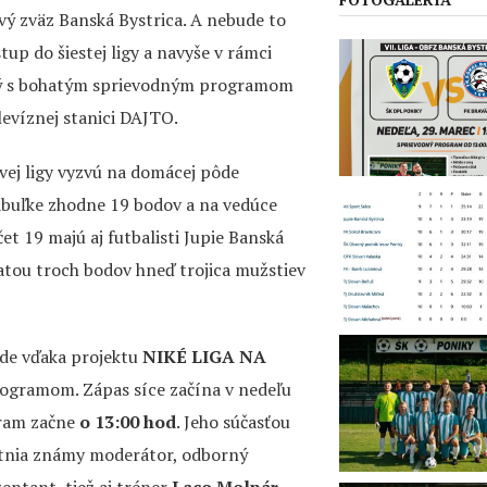
ový zväz Banská Bystrica. A nebude to
tup do šiestej ligy a navyše v rámci
ený s bohatým sprievodným programom
levíznej stanici DAJTO.
ovej ligy vyzvú na domácej pôde
abuľke zhodne 19 bodov a na vedúce
et 19 majú aj futbalisti Jupie Banská
ratou troch bodov hneď trojica mužstiev
de vďaka projektu
NIKÉ LIGA NA
ogramom. Zápas síce začína v nedeľu
gram začne
o 13:00 hod
. Jeho súčasťou
astnia známy moderátor, odborný
entant, tiež aj tréner
Laco Molnár
,