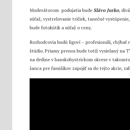
Moderátorom podujatia bude
Slávo Jurko
, div
súťaž, vystrelovanie tričiek, tanečné vystúpenie,
bude fotokútik a súťaž o ceny.
Rozhodcovia budú ligoví – profesionáli, chýbať
štúdio. Priamy prenos bude totiž vysielaný na T
na dedine v banskobystrickom okrese v takomto 
šanca pre fanúšikov zapojiť sa do tejto akcie, zab