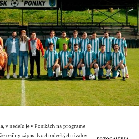
na, v nedeľu je v Ponikách na programe
že reálny zápas dvoch odvekých rivalov
FOTOGALÉRIA