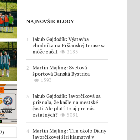
NAJNOVŠIE BLOGY
Jakub Gajdošík: Výstavba
chodníka na Pršianskej terase sa
môže začať
2183
Martin Majling: Svetová
športová Banská Bystrica
1393
Jakub Gajdošík: Javorčíková sa
priznala, že kašle na mestské
časti. Ale platí to aj pre nás
ostatných?
5081
Martin Majling: Tím okolo Diany
(7)
Javorčíkovej šíri klamstvá v