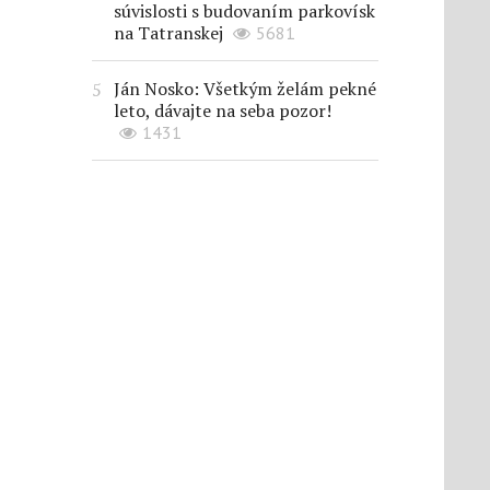
súvislosti s budovaním parkovísk
na Tatranskej
5681
Ján Nosko: Všetkým želám pekné
leto, dávajte na seba pozor!
1431