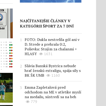
NAJČÍTANEJŠIE ČLÁNKY V
KATEGÓRII ŠPORT ZA 7 DNÍ
FOTO: Dukla nestrelila gól ani v
D. Strede a prehrala 0:2,
Polievka: Stojím za chalanmi +
HLASY
1631
Slávia Banská Bystrica nebude
hrať ženskú extraligu, spája sily s
BK ŠK UMB
1160
Emma Zapletalová pred
odchodom na ME v atletike myslí
na medailu, sústredí sa na beh
779