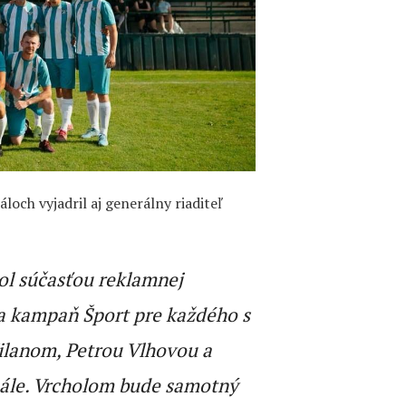
áloch vyjadril aj generálny riaditeľ
bol súčasťou reklamnej
a kampaň Šport pre každého s
ilanom, Petrou Vlhovou a
ále. Vrcholom bude samotný