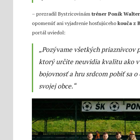
– prezradil Bystricovinám
tréner Poník
Walter
opomenúť ani vyjadrenie hosťujúceho
kouča z 
portál uviedol:
„Pozývame všetkých priaznivcov p
ktorý určite neuvidia kvalitu ako v
bojovnosť a hru srdcom pobiť sa o 
svojej obce.“