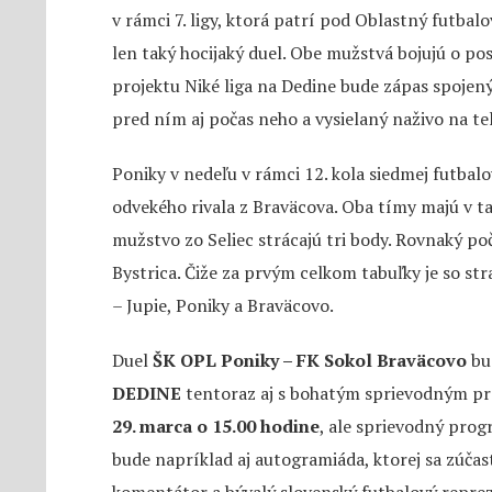
v rámci 7. ligy, ktorá patrí pod Oblastný futbal
len taký hocijaký duel. Obe mužstvá bojujú o pos
projektu Niké liga na Dedine bude zápas spoj
pred ním aj počas neho a vysielaný naživo na te
Poniky v nedeľu v rámci 12. kola siedmej futbal
odvekého rivala z Braväcova. Oba tímy majú v t
mužstvo zo Seliec strácajú tri body. Rovnaký poč
Bystrica. Čiže za prvým celkom tabuľky je so st
– Jupie, Poniky a Braväcovo.
Duel
ŠK OPL Poniky – FK Sokol Braväcovo
bu
DEDINE
tentoraz aj s bohatým sprievodným pr
29. marca o 15.00 hodine
, ale sprievodný pro
bude napríklad aj autogramiáda, ktorej sa zúč
komentátor a bývalý slovenský futbalový reprez