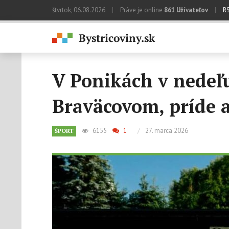
štvrtok, 06.08.2026
|
Práve je online
861 Užívateľov
|
R
V Ponikách v nedeľu
Braväcovom, príde a
6155
1
/
27. marca 2026
ŠPORT