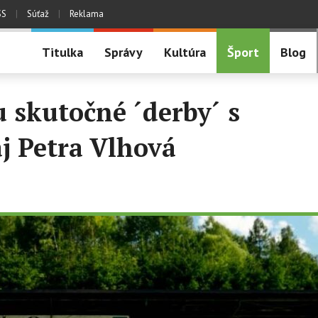
SS
|
Súťaž
|
Reklama
Titulka
Správy
Kultúra
Šport
Blog
 skutočné ´derby´ s
j Petra Vlhová