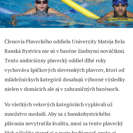
Členovia Plaveckého oddielu Univerzity Mateja Bela
Banská Bystrica nie sú v bazéne žiadnymi nováčikmi.
Tento ambiciózny plavecký oddiel dlhé roky
vychováva špičkových slovenských plavcov, ktorí od
mládežníckych kategórií dosahujú výborné výsledky
nielen v domácich ale aj v zahraničných bazénoch.
Vo všetkých vekových kategóriách vyplávali už
množstvo medailí. Aby sa z banskobystrického
plávania nevytratila kvalita, musí sa tento plavecký
klub náležite starať aj o svoju budúcnosť, preto aj