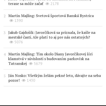
terase sa môže začať
2178
Martin Majling: Svetová športová Banská Bystrica
1390
Jakub Gajdošík: Javorčíková sa priznala, že kašle na
mestské časti. Ale platí to aj pre nás ostatných?
5076
Martin Majling: Tím okolo Diany Javorčíkovej šíri
klamstvá v súvislosti s budovaním parkovísk na
Tatranskej
5679
Ján Nosko: Všetkým želám pekné leto, dávajte na seba
pozor!
1430