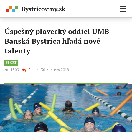
Zobr
navi
Úspešný plavecký oddiel UMB
Banská Bystrica hľadá nové
talenty
ŠPORT
1509
0
/
30. augusta 2018