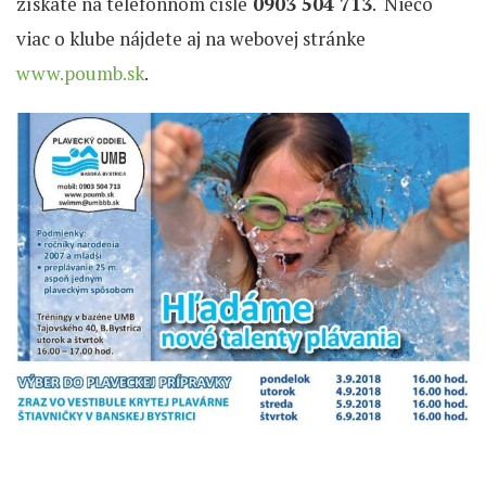
získate na telefónnom čísle
0903 504 713
. Niečo
viac o klube nájdete aj na webovej stránke
www.poumb.sk
.