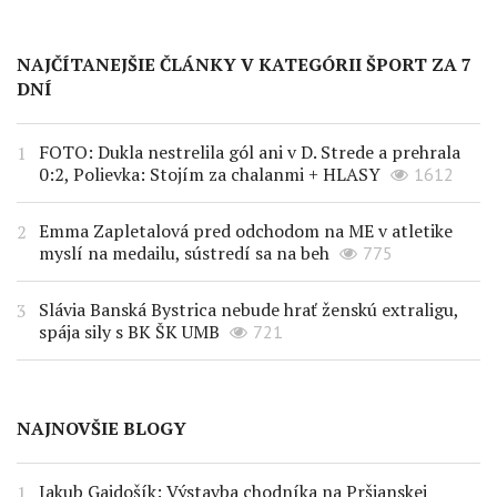
NAJČÍTANEJŠIE ČLÁNKY V KATEGÓRII ŠPORT ZA 7
DNÍ
FOTO: Dukla nestrelila gól ani v D. Strede a prehrala
0:2, Polievka: Stojím za chalanmi + HLASY
1612
Emma Zapletalová pred odchodom na ME v atletike
myslí na medailu, sústredí sa na beh
775
Slávia Banská Bystrica nebude hrať ženskú extraligu,
spája sily s BK ŠK UMB
721
NAJNOVŠIE BLOGY
Jakub Gajdošík: Výstavba chodníka na Pršianskej