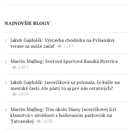
NAJNOVŠIE BLOGY
Jakub Gajdošík: Výstavba chodníka na Pršianskej
terase sa môže začať
2197
Martin Majling: Svetová športová Banská Bystrica
1402
Jakub Gajdošík: Javorčíková sa priznala, že kašle na
mestské časti. Ale platí to aj pre nás ostatných?
5099
Martin Majling: Tím okolo Diany Javorčíkovej šíri
klamstvá v súvislosti s budovaním parkovísk na
Tatranskej
5698