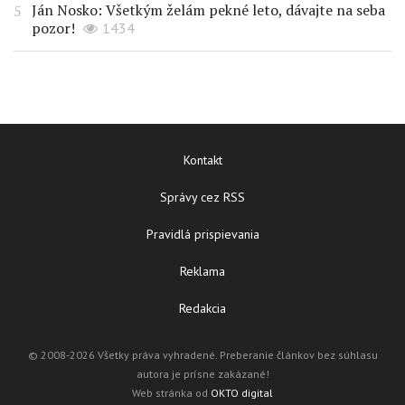
Ján Nosko: Všetkým želám pekné leto, dávajte na seba
pozor!
1434
Kontakt
Správy cez RSS
Pravidlá prispievania
Reklama
Redakcia
© 2008-2026 Všetky práva vyhradené. Preberanie článkov bez súhlasu
autora je prísne zakázané!
Web stránka od
OKTO digital