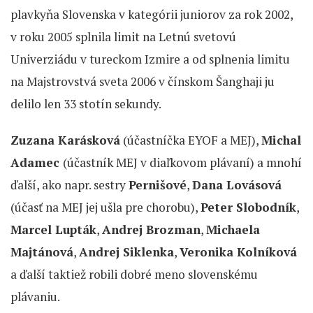
plavkyňa Slovenska v kategórii juniorov za rok 2002,
v roku 2005 splnila limit na Letnú svetovú
Univerziádu v tureckom Izmire a od splnenia limitu
na Majstrovstvá sveta 2006 v čínskom Šanghaji ju
delilo len 33 stotín sekundy.
Zuzana Karásková
(účastníčka EYOF a MEJ),
Michal
Adamec
(účastník MEJ v diaľkovom plávaní) a mnohí
ďalší, ako napr. sestry
Pernišové
,
Dana Lovásová
(účasť na MEJ jej ušla pre chorobu),
Peter Slobodník
,
Marcel Lupták
,
Andrej Brozman
,
Michaela
Majtánová
,
Andrej Siklenka
,
Veronika Kolníková
a ďalší taktiež robili dobré meno slovenskému
plávaniu.