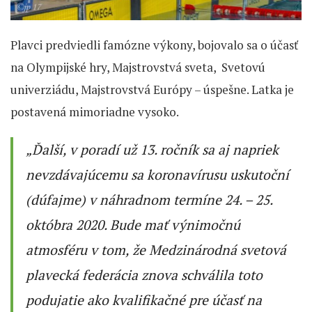
Plavci predviedli famózne výkony, bojovalo sa o účasť
na Olympijské hry, Majstrovstvá sveta, Svetovú
univerziádu, Majstrovstvá Európy – úspešne. Latka je
postavená mimoriadne vysoko.
„Ďalší, v poradí už 13. ročník sa aj napriek
nevzdávajúcemu sa koronavírusu uskutoční
(dúfajme) v náhradnom termíne 24. – 25.
októbra 2020. Bude mať výnimočnú
atmosféru v tom, že Medzinárodná svetová
plavecká federácia znova schválila toto
podujatie ako kvalifikačné pre účasť na