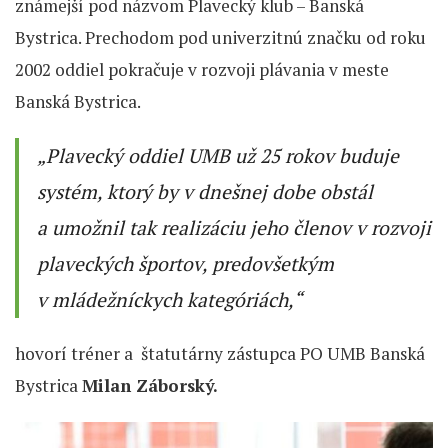
známejší pod názvom Plavecký klub – Banská
Bystrica. Prechodom pod univerzitnú značku od roku
2002 oddiel pokračuje v rozvoji plávania v meste
Banská Bystrica.
„Plavecký oddiel UMB už 25 rokov buduje
systém, ktorý by v dnešnej dobe obstál
a umožnil tak realizáciu jeho členov v rozvoji
plaveckých športov, predovšetkým
v mládežníckych kategóriách,“
hovorí tréner a štatutárny zástupca PO UMB Banská
Bystrica
Milan Záborský.