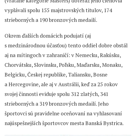
(vrátane kategórie Masters) doteraz jeho členovia
vyplávali spolu 155 majstrovských titulov, 174
strieborných a 190 bronzových medailí.
Okrem ďalších domácich podujatí (aj
s medzinárodnou účasťou) tento oddiel dobre obstál
aj na mítingoch v zahraničí: v Nemecku, Rakúsku,
Chorvátsku, Slovinsku, Poľsku, Maďarsku, Monaku,
Belgicku, Českej republike, Taliansku, Bosne
a Hercegovine, ale aj v Austrálii, keď za 25 rokov
svojej činnosti eviduje spolu 312 zlatých, 341
strieborných a 319 bronzových medailí. Jeho
športovci sú pravidelne oceňovaní na vyhlasovaní
najúspešnejších športovcov mesta Banská Bystrica.