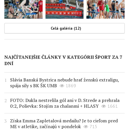
Celá galéria (12)
NAJČÍTANEJŠIE ČLÁNKY V KATEGÓRII ŠPORT ZA 7
DNÍ
Slávia Banská Bystrica nebude hrať ženskú extraligu,
spája sily s BK ŠK UMB
1869
FOTO: Dukla nestrelila gól ani v D. Strede a prehrala
0:2, Polievka: Stojím za chalanmi + HLASY
1661
Získa Emma Zapletalová medailu? Je to cieľom pred
ME v atletike, začínajú v pondelok
715