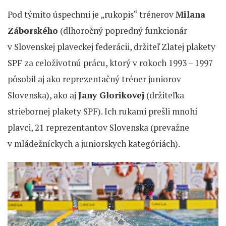
Pod týmito úspechmi je „rukopis“ trénerov
Milana
Záborského
(dlhoročný popredný funkcionár
v Slovenskej plaveckej federácii, držiteľ Zlatej plakety
SPF za celoživotnú prácu, ktorý v rokoch 1993 – 1997
pôsobil aj ako reprezentačný tréner juniorov
Slovenska), ako aj
Jany Glorikovej
(držiteľka
striebornej plakety SPF). Ich rukami prešli mnohí
plavci, 21 reprezentantov Slovenska (prevažne
v mládežníckych a juniorskych kategóriách).