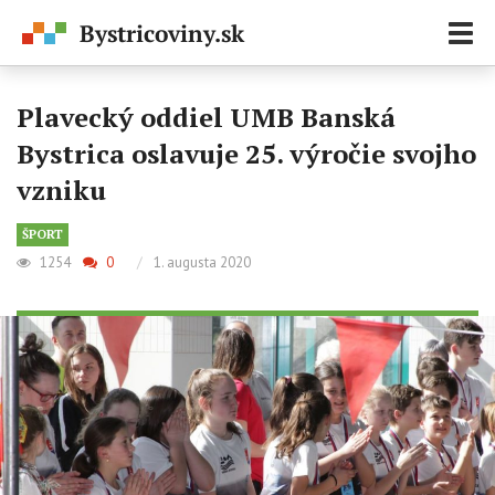
Zobr
navi
Plavecký oddiel UMB Banská
Bystrica oslavuje 25. výročie svojho
vzniku
ŠPORT
1254
0
/
1. augusta 2020