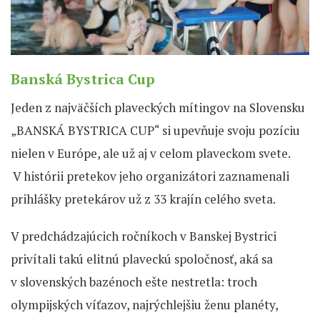
Banská Bystrica Cup
Jeden z najväčších plaveckých mítingov na Slovensku
„BANSKÁ BYSTRICA CUP“ si upevňuje svoju pozíciu
nielen v Európe, ale už aj v celom plaveckom svete.
V histórii pretekov jeho organizátori zaznamenali
prihlášky pretekárov už z 33 krajín celého sveta.
V predchádzajúcich ročníkoch v Banskej Bystrici
privítali takú elitnú plaveckú spoločnosť, aká sa
v slovenských bazénoch ešte nestretla: troch
olympijských víťazov, najrýchlejšiu ženu planéty,