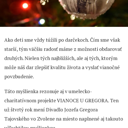
Ako deti sme vždy túžili po darčekoch. Čím sme však
starší, tým väčšiu radosť máme z možnosti obdarovať
druhých. Nielen tých najbližších, ale aj tých, ktorým
môže náš dar zlepšiť kvalitu života a vyslať vianočné
povzbudenie.
Táto myšlienka rezonuje aj v umelecko-
charitatívnom projekte VIANOCE U GREGORA. Ten
už štvrtý rok mení Divadlo Jozefa Gregora
Tajovského vo Zvolene na miesto naplnené aj takouto
ušľachtilou myšlienkou.