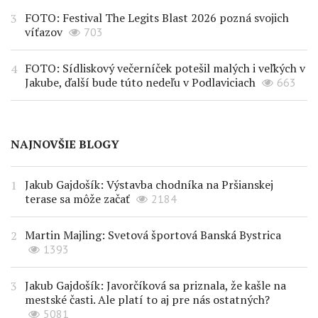
FOTO: Festival The Legits Blast 2026 pozná svojich
víťazov
703
FOTO: Sídliskový večerníček potešil malých i veľkých v
Jakube, ďalší bude túto nedeľu v Podlaviciach
663
NAJNOVŠIE BLOGY
Jakub Gajdošík: Výstavba chodníka na Pršianskej
terase sa môže začať
2184
Martin Majling: Svetová športová Banská Bystrica
1393
Jakub Gajdošík: Javorčíková sa priznala, že kašle na
mestské časti. Ale platí to aj pre nás ostatných?
5081