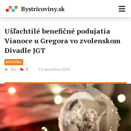
Zobr
navi
Ušľachtilé benefičné podujatia
Vianoce u Gregora vo zvolenskom
Divadle JGT
KULTÚRA
861
0
/
10. decembra 2024