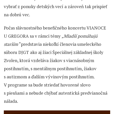
vybrať z ponuky detských vecí a zároveň tak prispieť
na dobrú vec.
Počas slávnostného benefičného koncertu VIANOCE
U GREGORA sa v rámci témy
„Mladší pomáhajú
starším“
predstavia niekoľkí členovia umeleckého
súboru DJGT ako aj žiaci Špeciálnej základnej školy
Zvolen, ktorá vzdeláva žiakov s viacnásobným
postihnutím, s mentálnym postihnutím, žiakov
s autizmom a ďalším vývinovým postihnutím.
V programe sa bude striedať hovorené slovo
s piesňami a nebude chýbať autentická predvianočná
nálada.