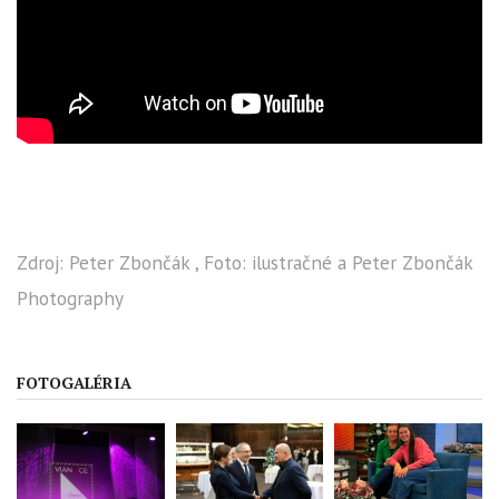
Zdroj: Peter Zbončák , Foto: ilustračné a Peter Zbončák
Photography
FOTOGALÉRIA