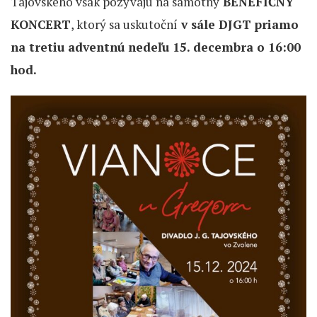
Tajovského však pozývajú na samotný
BENEFIČNÝ
KONCERT
, ktorý sa uskutoční
v sále DJGT priamo
na tretiu adventnú nedeľu 15. decembra o 16:00
hod.