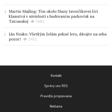
Martin Majling: Tím okolo Diany Javorčíkovej šíri
klamstvá v súvislosti s budovaním parkovísk na
Tatranskej
5681
Ján Nosko: Všetkým želám pekné leto, dávajte na seba
pozor!
1431
Kontakt
Správy cez RSS
Pravidlá prispievania
Reklama