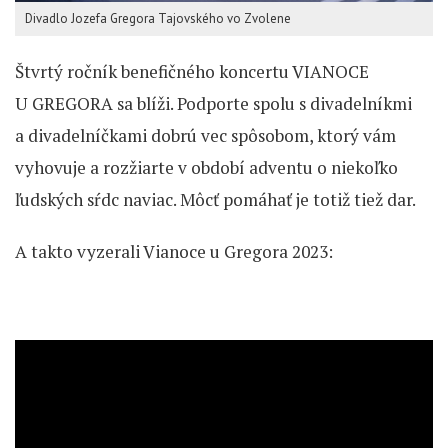
Divadlo Jozefa Gregora Tajovského vo Zvolene
Štvrtý ročník benefičného koncertu VIANOCE
U GREGORA sa blíži. Podporte spolu s divadelníkmi
a divadelníčkami dobrú vec spôsobom, ktorý vám
vyhovuje a rozžiarte v období adventu o niekoľko
ľudských sŕdc naviac. Môcť pomáhať je totiž tiež dar.
A takto vyzerali Vianoce u Gregora 2023: