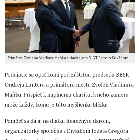
Primátor Zvolena Vladimír Maňka s riaditeľom DJGT Petrom Kováčom
Podujatie sa opäť koná pod záštitou predsedu BBSK
Ondreja Luntera a primátora mesta Zvolen Vladimíra
Maňku. Prispieť k naplneniu charitatívneho zámeru
môže každý, komu je táto myšlienka blízka.
Pomôcť sa dá aj na diaľku finančným darom,
organizátorky spoločne s Divadlom Jozefa Gregora