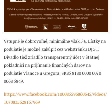
Vstupné je dobrovoľné, minimálne však 5 €. Lístky na
podujatie je možné zakúpiť cez webstránku DJGT.
Divadlo tiež zriadilo transparentný účet v Štátnej
pokladnici na prijímanie finančných darov na
podujatie Vianoce u Gregora: SK85 8180 0000 0070
0068 5849.
https://www.facebook.com/100085596860645/videos/
1070835628167969