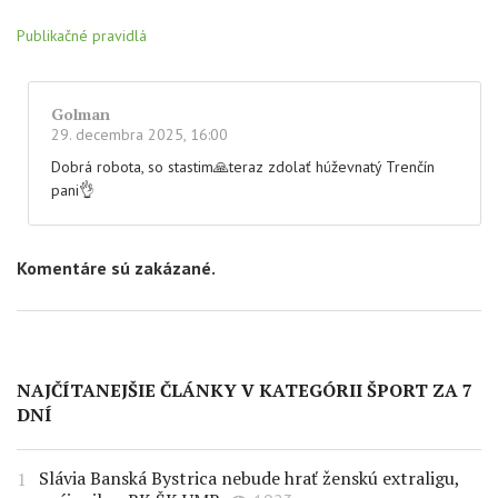
Publikačné pravidlá
Golman
29. decembra 2025, 16:00
Dobrá robota, so stastim🙏teraz zdolať húževnatý Trenčín
pani👌
Komentáre sú zakázané.
NAJČÍTANEJŠIE ČLÁNKY V KATEGÓRII ŠPORT ZA 7
DNÍ
Slávia Banská Bystrica nebude hrať ženskú extraligu,