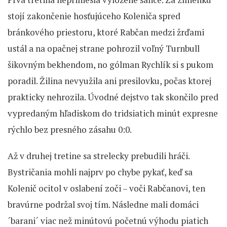
stojí zakončenie hosťujúceho Koleniča spred
bránkového priestoru, ktoré Rabčan medzi žrďami
ustál a na opačnej strane pohrozil voľný Turnbull
šikovným bekhendom, no gólman Rychlík si s pukom
poradil. Žilina nevyužila ani presilovku, počas ktorej
prakticky nehrozila. Úvodné dejstvo tak skončilo pred
vypredaným hľadiskom do tridsiatich minút expresne
rýchlo bez presného zásahu 0:0.
Až v druhej tretine sa strelecky prebudili hráči.
Bystričania mohli najprv po chybe pykať, keď sa
Kolenič ocitol v oslabení zoči – voči Rabčanovi, ten
bravúrne podržal svoj tím. Následne mali domáci
´barani´ viac než minútovú početnú výhodu piatich