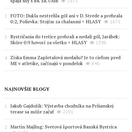
spája sily s BK ŠK UMB
1923
FOTO: Dukla nestrelila gól ani v D. Strede a prehrala
0:2, Polievka: Stojím za chalanmi + HLASY
1671
Bystričania do tretice prehrali a nedali gól, Jarábek:
Skóre 0:9 hovorí za všetko + HLASY
1396
Získa Emma Zapletalová medailu? Je to cieľom pred
ME v atletike, začínajú v pondelok
846
NAJNOVŠIE BLOGY
Jakub Gajdošík: Výstavba chodníka na Pršianskej
terase sa môže začať
2201
Martin Majling: Svetová športová Banská Bystrica