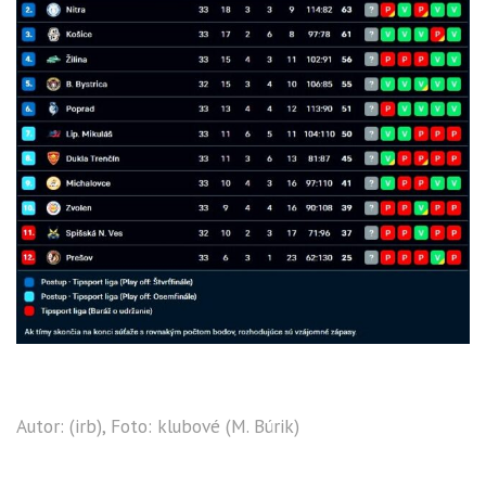
Autor: (irb), Foto: klubové (M. Búrik)