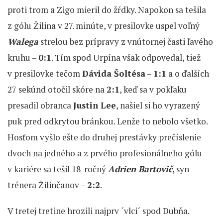
proti trom a Zigo mieril do žŕdky. Napokon sa tešila
z gólu Žilina v 27. minúte, v presilovke uspel voľný
Walega
strelou bez prípravy z vnútornej časti ľavého
kruhu –
0:1
. Tím spod Urpína však odpovedal, tiež
v presilovke tečom
Dávida Šoltésa
–
1:1
a o ďalších
27 sekúnd otočil skóre na
2:1
, keď sa v pokľaku
presadil obranca
Justin Lee
, našiel si ho vyrazený
puk pred odkrytou bránkou. Lenže to nebolo všetko.
Hosťom vyšlo ešte do druhej prestávky prečíslenie
dvoch na jedného a z prvého profesionálneho gólu
v kariére sa tešil 18-ročný
Adrien Bartovič
, syn
trénera Žilinčanov –
2:2
.
V tretej tretine hrozili najprv ´vlci´ spod Dubňa.