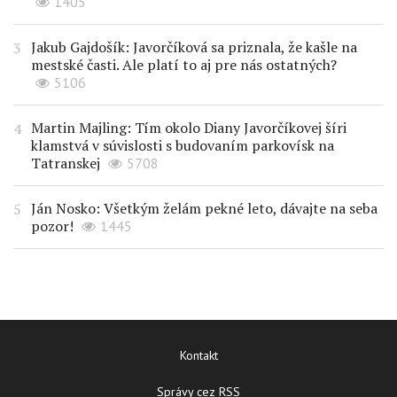
1405
Jakub Gajdošík: Javorčíková sa priznala, že kašle na
mestské časti. Ale platí to aj pre nás ostatných?
5106
Martin Majling: Tím okolo Diany Javorčíkovej šíri
klamstvá v súvislosti s budovaním parkovísk na
Tatranskej
5708
Ján Nosko: Všetkým želám pekné leto, dávajte na seba
pozor!
1445
Kontakt
Správy cez RSS