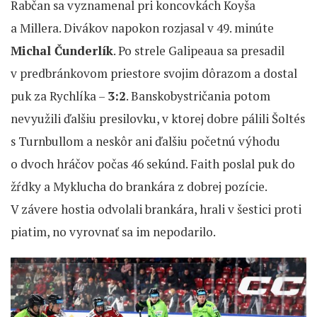
Rabčan sa vyznamenal pri koncovkách Koyša
a Millera. Divákov napokon rozjasal v 49. minúte
Michal Čunderlík
. Po strele Galipeaua sa presadil
v predbránkovom priestore svojim dôrazom a dostal
puk za Rychlíka –
3:2
. Banskobystričania potom
nevyužili ďalšiu presilovku, v ktorej dobre pálili Šoltés
s Turnbullom a neskôr ani ďalšiu početnú výhodu
o dvoch hráčov počas 46 sekúnd. Faith poslal puk do
žŕdky a Myklucha do brankára z dobrej pozície.
V závere hostia odvolali brankára, hrali v šestici proti
piatim, no vyrovnať sa im nepodarilo.