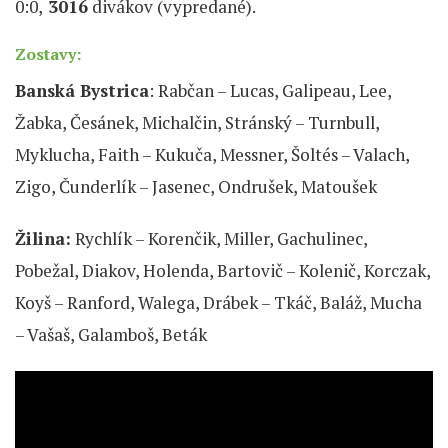
0:0,
3016
divákov (vypredané).
Zostavy:
Banská Bystrica
: Rabčan – Lucas, Galipeau, Lee,
Žabka, Česánek, Michalčin, Stránský – Turnbull,
Myklucha, Faith – Kukuča, Messner, Šoltés – Valach,
Zigo, Čunderlík – Jasenec, Ondrušek, Matoušek
Žilina:
Rychlík – Korenčik, Miller, Gachulinec,
Pobežal, Diakov, Holenda, Bartovič – Kolenič, Korczak,
Koyš – Ranford, Walega, Drábek – Tkáč, Baláž, Mucha
– Vašaš, Galamboš, Beták