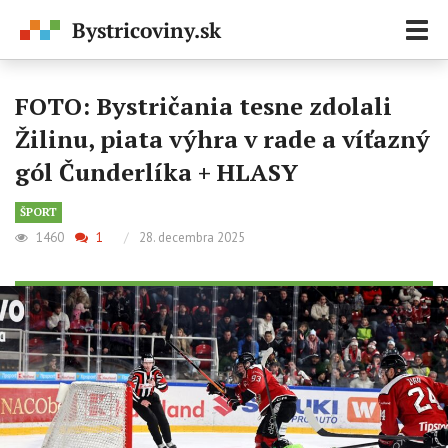
Zobr
navi
FOTO: Bystričania tesne zdolali
Žilinu, piata výhra v rade a víťazný
gól Čunderlíka + HLASY
ŠPORT
1460
1
/
28. decembra 2025