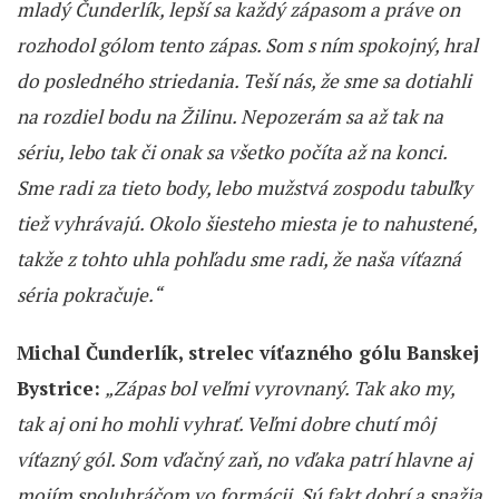
mladý Čunderlík, lepší sa každý zápasom a práve on
rozhodol gólom tento zápas. Som s ním spokojný, hral
do posledného striedania. Teší nás, že sme sa dotiahli
na rozdiel bodu na Žilinu. Nepozerám sa až tak na
sériu, lebo tak či onak sa všetko počíta až na konci.
Sme radi za tieto body, lebo mužstvá zospodu tabuľky
tiež vyhrávajú. Okolo šiesteho miesta je to nahustené,
takže z tohto uhla pohľadu sme radi, že naša víťazná
séria pokračuje.“
Michal Čunderlík, strelec víťazného gólu Banskej
Bystrice:
„Zápas bol veľmi vyrovnaný. Tak ako my,
tak aj oni ho mohli vyhrať. Veľmi dobre chutí môj
víťazný gól. Som vďačný zaň, no vďaka patrí hlavne aj
mojím spoluhráčom vo formácii. Sú fakt dobrí a snažia