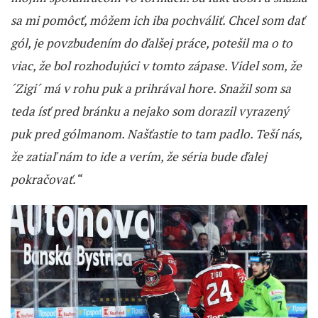
sa mi pomôcť, môžem ich iba pochváliť. Chcel som dať
gól, je povzbudením do ďalšej práce, potešil ma o to
viac, že bol rozhodujúci v tomto zápase. Videl som, že
´Zigi´ má v rohu puk a prihrával hore. Snažil som sa
teda ísť pred bránku a nejako som dorazil vyrazený
puk pred gólmanom. Našťastie to tam padlo. Teší nás,
že zatiaľ nám to ide a verím, že séria bude ďalej
pokračovať.“