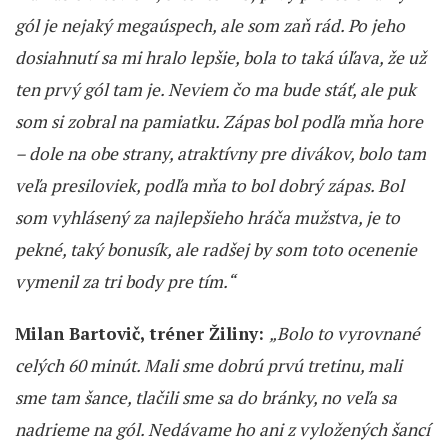
gól je nejaký megaúspech, ale som zaň rád. Po jeho
dosiahnutí sa mi hralo lepšie, bola to taká úľava, že už
ten prvý gól tam je. Neviem čo ma bude stáť, ale puk
som si zobral na pamiatku. Zápas bol podľa mňa hore
– dole na obe strany, atraktívny pre divákov, bolo tam
veľa presiloviek, podľa mňa to bol dobrý zápas. Bol
som vyhlásený za najlepšieho hráča mužstva, je to
pekné, taký bonusík, ale radšej by som toto ocenenie
vymenil za tri body pre tím.“
Milan Bartovič, tréner Žiliny:
„Bolo to vyrovnané
celých 60 minút. Mali sme dobrú prvú tretinu, mali
sme tam šance, tlačili sme sa do bránky, no veľa sa
nadrieme na gól. Nedávame ho ani z vyložených šancí