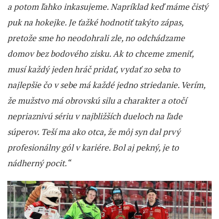
a potom ľahko inkasujeme. Napríklad keď máme čistý
puk na hokejke. Je ťažké hodnotiť takýto zápas,
pretože sme ho neodohrali zle, no odchádzame
domov bez bodového zisku. Ak to chceme zmeniť,
musí každý jeden hráč pridať, vydať zo seba to
najlepšie čo v sebe má každé jedno striedanie. Verím,
že mužstvo má obrovskú silu a charakter a otočí
nepriaznivú sériu v najbližších dueloch na ľade
súperov. Teší ma ako otca, že môj syn dal prvý
profesionálny gól v kariére. Bol aj pekný, je to
nádherný pocit.“