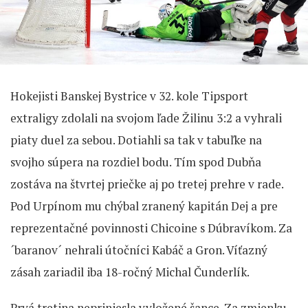
Hokejisti Banskej Bystrice v 32. kole Tipsport
extraligy zdolali na svojom ľade Žilinu 3:2 a vyhrali
piaty duel za sebou. Dotiahli sa tak v tabuľke na
svojho súpera na rozdiel bodu. Tím spod Dubňa
zostáva na štvrtej priečke aj po tretej prehre v rade.
Pod Urpínom mu chýbal zranený kapitán Dej a pre
reprezentačné povinnosti Chicoine s Dúbravíkom. Za
´baranov´ nehrali útočníci Kabáč a Gron. Víťazný
zásah zariadil iba 18-ročný Michal Čunderlík.
Prvá tretina nepriniesla vyložené šance. Za zmienku