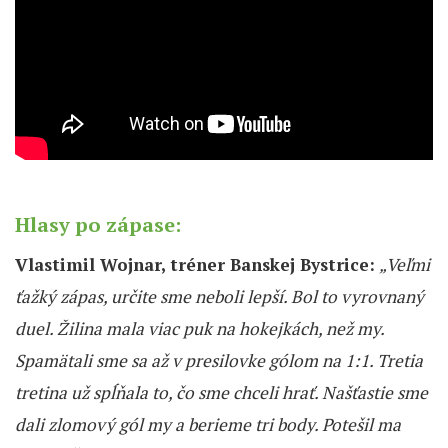
Hlasy po zápase:
Vlastimil Wojnar, tréner Banskej Bystrice:
„Veľmi
ťažký zápas, určite sme neboli lepší. Bol to vyrovnaný
duel. Žilina mala viac puk na hokejkách, než my.
Spamätali sme sa až v presilovke gólom na 1:1. Tretia
tretina už spĺňala to, čo sme chceli hrať. Našťastie sme
dali zlomový gól my a berieme tri body. Potešil ma