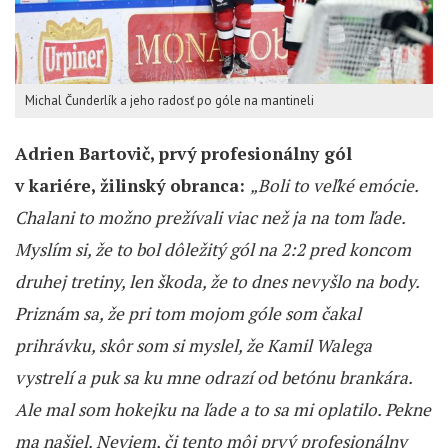
Michal Čunderlík a jeho radosť po góle na mantineli
Adrien Bartovič, prvý profesionálny gól
v kariére, žilinský obranca:
„Boli to veľké emócie.
Chalani to možno prežívali viac než ja na tom ľade.
Myslím si, že to bol dôležitý gól na 2:2 pred koncom
druhej tretiny, len škoda, že to dnes nevyšlo na body.
Priznám sa, že pri tom mojom góle som čakal
prihrávku, skôr som si myslel, že Kamil Walega
vystrelí a puk sa ku mne odrazí od betónu brankára.
Ale mal som hokejku na ľade a to sa mi oplatilo. Pekne
ma našiel. Neviem, či tento môj prvý profesionálny