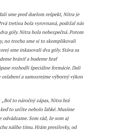
ali sme pred duelom rešpekt, Nitra je
Prvá tretina bola vyrovnaná, podržal nás
 dva góly. Nitra bola nebezpečná. Potom
ly, no trochu sme si to skomplikovali
orej sme inkasovali dva góly. Stáva sa
ebudeme brániť a budeme hrať
ápase rozhodli špeciálne formácie. Dali
 v oslabení a samozrejme výborný výkon
:
„Bol to náročný zápas, Nitra hrá
j keď to určite nebolo ľahké. Musíme
se odvádzame. Som rád, že som aj
echu nášho tímu. Hrám presilovky, od