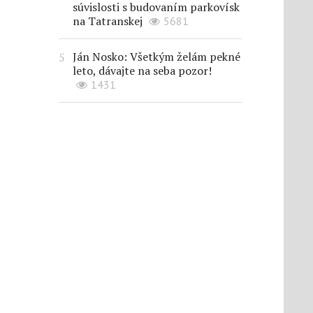
súvislosti s budovaním parkovísk
na Tatranskej
5681
Ján Nosko: Všetkým želám pekné
leto, dávajte na seba pozor!
1431