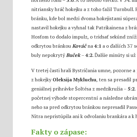
nitriansky hráč hokejku a z toho ťažil Turnbull
bránku, kde bol medzi dvoma hokejistami súper
nastavil hokejku a vyhnal tak Patrikainena z br
Hosťom to dodalo impulz, o tridsať sekúnd zníž
odkrytou bránkou
Kováč
na
4:1
a o ďalších 37 
buly nepokrytý
Buček
–
4:2
. Ďalšie minúty si už
V tretej časti hrali Bystričania umne, pozorne a
z hokejky
Oleksija Mykluchu
, ten sa presadil 
geniálnej prihrávke Šoltésa z medzikružia –
5:2
.
početnej výhode stopercentní a následne ubránil
neho sa pred odkrytou bránkou nepresadil Passo
Nitra nepristúpila ani k odvolaniu brankára a k h
Fakty o zápase: