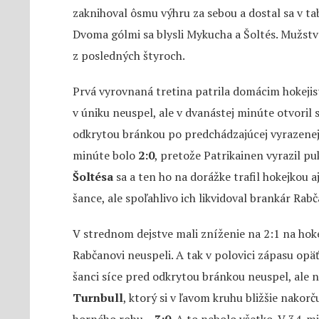
zaknihoval ôsmu výhru za sebou a dostal sa v tab
Dvoma gólmi sa blysli Mykucha a Šoltés. Mužstv
z posledných štyroch.
Prvá vyrovnaná tretina patrila domácim hokejist
v úniku neuspel, ale v dvanástej minúte otvoril
odkrytou bránkou po predchádzajúcej vyrazenej 
minúte bolo
2:0
, pretože Patrikainen vyrazil p
Šoltésa
sa a ten ho na dorážke trafil hokejkou 
šance, ale spoľahlivo ich likvidoval brankár Rabč
V strednom dejstve mali zníženie na 2:1 na hoke
Rabčanovi neuspeli. A tak v polovici zápasu opäť 
šanci síce pred odkrytou bránkou neuspel, ale 
Turnbull
, ktorý si v ľavom kruhu bližšie nakor
horného rohu –
3:0
. A to nebolo všetko. V 34. m