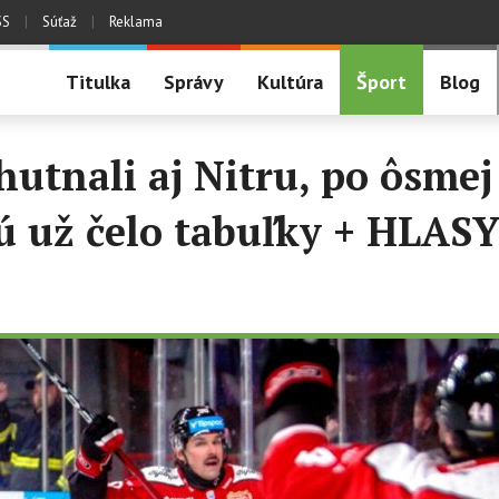
SS
|
Súťaž
|
Reklama
Titulka
Správy
Kultúra
Šport
Blog
hutnali aj Nitru, po ôsmej
ú už čelo tabuľky + HLAS