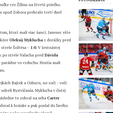
uľke cez Žilinu na štvrtú priečku.
o spod Zobora prehralo tretí duel
om, ktorí mali viac šancí. Jasenec ešte
 skóre
Oleksij Myklucha
z dorážky pred
strele Šoltésa –
1:0
. V šestnástej
uk po strele Valacha pred
Dávida
aj parádne vo vzduchu. Hostia mali
an.
jkách Bajtek a Osburn, no zoči – voči
udreli Bystričania. Myklucha v čistej
následne to zobral na seba
Carter
čuľoval k bránke a puk poslal do ľavého
inúte počas presilovky zlomil