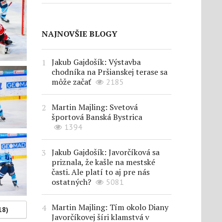
NAJNOVŠIE BLOGY
Jakub Gajdošík: Výstavba
chodníka na Pršianskej terase sa
môže začať
2185
Martin Majling: Svetová
športová Banská Bystrica
1394
Jakub Gajdošík: Javorčíková sa
priznala, že kašle na mestské
časti. Ale platí to aj pre nás
ostatných?
5081
Martin Majling: Tím okolo Diany
18)
Javorčíkovej šíri klamstvá v