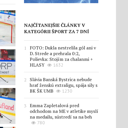
NAJČÍTANEJŠIE ČLÁNKY V
KATEGÓRII ŠPORT ZA 7 DNÍ
FOTO: Dukla nestrelila gól ani v
D. Strede a prehrala 0:2,
Polievka: Stojím za chalanmi +
HLASY
1632
Slávia Banská Bystrica nebude
hrať ženskú extraligu, spája sily s
BK ŠK UMB
1230
Emma Zapletalová pred
odchodom na ME v atletike myslí
na medailu, sústredí sa na beh
780