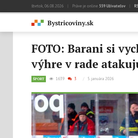
štvrtok, 06.08.2026
|
Práve je online
559 Užívateľov
|
R
FOTO: Barani si vyc
výhre v rade atakuj
1639
3
/
5. januára 2026
ŠPORT