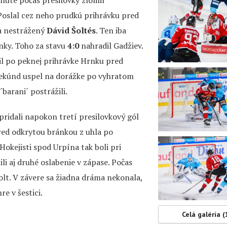
. Poslal cez neho prudkú prihrávku pred
a nestrážený
Dávid Šoltés
. Ten iba
ánky. Toho za stavu
4:0
nahradil Gadžiev.
il po peknej prihrávke Hrnku pred
sekúnd uspel na dorážke po vyhratom
 ´barani´ postrážili.
 pridali napokon tretí presilovkový gól
pred odkrytou bránkou z uhla po
 Hokejisti spod Urpína tak boli pri
i aj druhé oslabenie v zápase. Počas
lt. V závere sa žiadna dráma nekonala,
re v šestici.
Celá galéria (