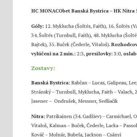
HC MONACObet Banská Bystrica – HK Nitra 
Góly:
12. Myklucha (Šoltés, Faith), 16. Šoltés (Va
34. Šoltés (Turnbull, Faith), 48. Myklucha (Šolt
Bajtek), 35. Buček (Čederle, Vitaloš).
Rozhodcov
vylúčení na 2 min.:
2:3,
presilovky:
3:0,
oslab
Zostavy:
Banská Bystrica
: Rabčan – Lucas, Galipeau, Lee
Stránský – Turnbull, Myklucha, Faith – Valach, Z
Jasenec – Ondrušek, Messner, Sedliačik
Nitra:
Patrikainen (34. Gadžiev) – Carmichael, 
Vitaloš, Kalman – Buček, Čederle, Lacka – Passol
Kováč – Molnár, Bubela, Jackson – Csányi