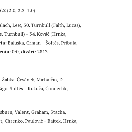
5:2
(2:0, 2:2, 1:0)
lach, Lee), 30. Turnbull (Faith, Lucas),
és, Turnbull) – 34. Kováč (Hrnka,
ia:
Baluška, Crman – Šoltés, Pribula,
enia:
0:0,
diváci:
2813.
, Žabka, Česánek, Michalčin, D.
igo, Šoltés – Kukuča, Čunderlík,
Osburn, Valent, Graham, Stacha,
t, Chrenko, Paulovič – Bajtek, Hrnka,