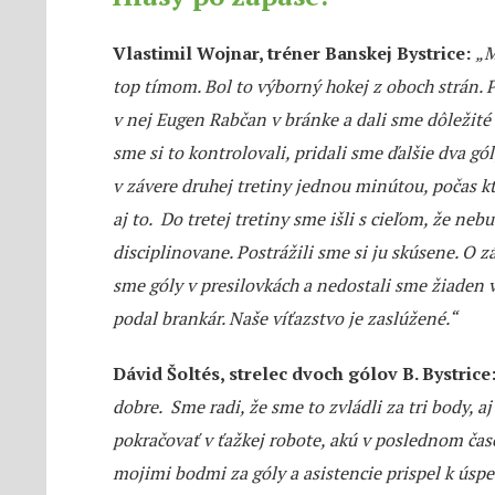
Vlastimil Wojnar, tréner Banskej Bystrice:
„M
top tímom. Bol to výborný hokej z oboch strán. 
v nej Eugen Rabčan v bránke a dali sme dôležité
sme si to kontrolovali, pridali sme ďalšie dva gó
v závere druhej tretiny jednou minútou, počas kt
aj to. Do tretej tretiny sme išli s cieľom, že n
disciplinovane. Postrážili sme si ju skúsene. O z
sme góly v presilovkách a nedostali sme žiaden
podal brankár. Naše víťazstvo je zaslúžené.“
Dávid Šoltés, strelec dvoch gólov B. Bystrice
dobre. Sme radi, že sme to zvládli za tri body, a
pokračovať v ťažkej robote, akú v poslednom ča
mojimi bodmi za góly a asistencie prispel k úsp