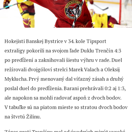
Hokejisti Banskej Bystrice v 34. kole Tipsport
extraligy pokorili na svojom ľade Duklu Trenčín 4:3
po predĺžení a zaknihovali šiestu výhru v rade. Duel
režírovali dvojgóloví strelci Marek Valach a Oleksij
Myklucha. Prvý menovaný dal víťazný zásah a druhý
poslal duel do predĺženia. Barani prehrávali 0:2 aj 1:3,
ale napokon sa mohli radovať aspoň z dvoch bodov.
V tabuľke sú na piatom mieste so stratou dvoch bodov
na štvrtú Žilinu.
Zápas proti Trenčínu mal od úvodných minút vysoké