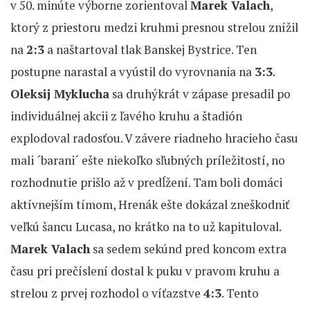
v 50. minúte výborne zorientoval
Marek Valach
,
ktorý z priestoru medzi kruhmi presnou strelou znížil
na
2:3
a naštartoval tlak Banskej Bystrice. Ten
postupne narastal a vyústil do vyrovnania na
3:3
.
Oleksij Myklucha
sa druhýkrát v zápase presadil po
individuálnej akcii z ľavého kruhu a štadión
explodoval radosťou. V závere riadneho hracieho času
mali ´barani´ ešte niekoľko sľubných príležitostí, no
rozhodnutie prišlo až v predĺžení. Tam boli domáci
aktívnejším tímom, Hrenák ešte dokázal zneškodniť
veľkú šancu Lucasa, no krátko na to už kapituloval.
Marek Valach
sa sedem sekúnd pred koncom extra
času pri prečíslení dostal k puku v pravom kruhu a
strelou z prvej rozhodol o víťazstve
4:3
. Tento