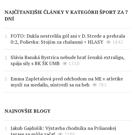
NAJČÍTANEJŠIE ČLÁNKY V KATEGÓRII ŠPORT ZA 7
DNÍ
FOTO: Dukla nestrelila gól ani v D. Strede a prehrala
0:2, Polievka: Stojím za chalanmi + HLASY
1642
Slávia Banská Bystrica nebude hrať ženskú extraligu,
spája sily s BK ŠK UMB
1510
Emma Zapletalová pred odchodom na ME v atletike
myslí na medailu, sústredí sa na beh
781
NAJNOVŠIE BLOGY
Jakub Gajdošík: Výstavba chodníka na Pršianskej
terase sa môže začať
2186