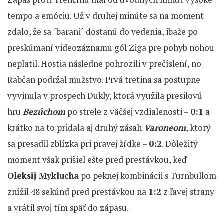
tempo a emóciu. Už v druhej minúte sa na moment
zdalo, že sa ´barani´ dostanú do vedenia, ibaže po
preskúmaní videozáznamu gól Ziga pre pohyb nohou
neplatil. Hostia následne pohrozili v prečíslení, no
Rabčan podržal mužstvo. Prvá tretina sa postupne
vyvinula v prospech Dukly, ktorá využila presilovú
hru
Bezúchom
po strele z väčšej vzdialenosti –
0:1
a
krátko na to pridala aj druhý zásah
Varoneom
, ktorý
sa presadil zblízka pri pravej žŕdke –
0:2
. Dôležitý
moment však prišiel ešte pred prestávkou, keď
Oleksij Myklucha
po peknej kombinácii s Turnbullom
znížil 48 sekúnd pred prestávkou na
1:2
z ľavej strany
a vrátil svoj tím späť do zápasu.