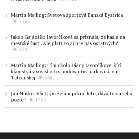
Martin Majling: Svetová športová Banská Bystrica
1395
Jakub Gajdošík: Javorčíková sa priznala, že kašle na
mestské časti. Ale platí to aj pre nás ostatných?
5083
Martin Majling: Tím okolo Diany Javorčíkovej šíri
klamstvá v súvislosti s budovaním parkovísk na
Tatranskej
5681
Ján Nosko: Všetkým želám pekné leto, dávajte na seba
pozor!
1432