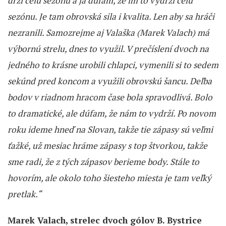
drží celú sezónu a ja dúfam, že im to vydrží celú
sezónu. Je tam obrovská sila i kvalita. Len aby sa hráči
nezranili. Samozrejme aj Valaška (Marek Valach) má
výbornú strelu, dnes to využil. V prečíslení dvoch na
jedného to krásne urobili chlapci, vymenili si to sedem
sekúnd pred koncom a využili obrovskú šancu. Deľba
bodov v riadnom hracom čase bola spravodlivá. Bolo
to dramatické, ale dúfam, že nám to vydrží. Po novom
roku ideme hneď na Slovan, takže tie zápasy sú veľmi
ťažké, už mesiac hráme zápasy s top štvorkou, takže
sme radi, že z tých zápasov berieme body. Stále to
hovorím, ale okolo toho šiesteho miesta je tam veľký
pretlak.“
Marek Valach, strelec dvoch gólov B. Bystrice