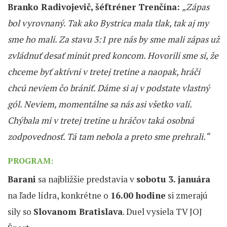
Branko Radivojevič, šéftréner Trenčína:
„Zápas
bol vyrovnaný. Tak ako Bystrica mala tlak, tak aj my
sme ho mali. Za stavu 3:1 pre nás by sme mali zápas už
zvládnuť desať minút pred koncom. Hovorili sme si, že
chceme byť aktívni v tretej tretine a naopak, hráči
chcú neviem čo brániť. Dáme si aj v podstate vlastný
gól. Neviem, momentálne sa nás asi všetko valí.
Chýbala mi v tretej tretine u hráčov taká osobná
zodpovednosť. Tá tam nebola a preto sme prehrali.“
PROGRAM:
Barani
sa najbližšie predstavia v
sobotu 3. januára
na ľade lídra, konkrétne o
16.00 hodine
si zmerajú
sily so
Slovanom Bratislava
. Duel vysiela TV JOJ