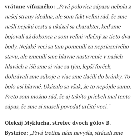
vrátane víťazného:
„Prvá polovica zápasu nebola z
našej strany ideálna, ale som fakt veľmi rád, že sme
našli nejakú cestu a ukázal sa charakter, keď sme
bojovali až dokonca a som veľmi vďačný za tieto dva
body. Nejaké veci sa tam pomenili za nepriaznivého
stavu, ale zmenili sme hlavne nastavenie v našich
hlavách a išli sme si viac za tým, lepší forček,
dohrávali sme súboje a viac sme tlačili do bránky. To
bolo asi hlavné. Ukázalo sa však, že to nepôjde samo.
Preto som možno rád, že aj takýto priebeh mal tento
zápas, že sme si museli povedať určité veci.“
Oleksij Myklucha, strelec dvoch gólov B.
Bystrice:
„Prvá tretina nám nevyšla, strácali sme