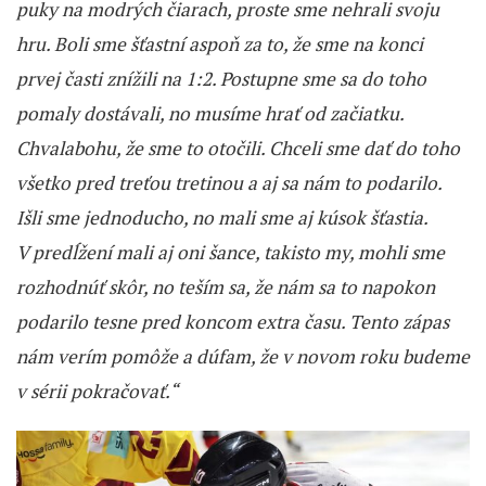
puky na modrých čiarach, proste sme nehrali svoju
hru. Boli sme šťastní aspoň za to, že sme na konci
prvej časti znížili na 1:2. Postupne sme sa do toho
pomaly dostávali, no musíme hrať od začiatku.
Chvalabohu, že sme to otočili. Chceli sme dať do toho
všetko pred treťou tretinou a aj sa nám to podarilo.
Išli sme jednoducho, no mali sme aj kúsok šťastia.
V predĺžení mali aj oni šance, takisto my, mohli sme
rozhodnúť skôr, no teším sa, že nám sa to napokon
podarilo tesne pred koncom extra času. Tento zápas
nám verím pomôže a dúfam, že v novom roku budeme
v sérii pokračovať.“