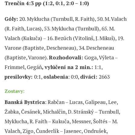
Trenčín 4:3 pp
(1:2, 0:1, 2:0 – 1:0)
Góly:
20. Myklucha (Turnbull, R. Faith), 50. M. Valach
(R. Faith, Lucas), 53. Myklucha (Turnbull), 65. M.
Valach (Kukuča) – 16. Bezúch (Vitolinš, J. Mikuš), 19.
Varone (Baptiste, Descheneau), 34. Descheneau
(Baptiste, Varone).
Rozhodovali:
Goga, Výleta –
Frimmel, Gegáň
, vylúčení na 2 min.:
1:1,
presilovky:
0:1,
oslabenia
: 0:0,
diváci:
2663
Zostavy:
Banská Bystrica
: Rabčan – Lucas, Galipeau, Lee,
Žabka, Česánek, Michalčin, D. Stránský – Turnbull,
Myklucha, R. Faith – Kukuča, Messner, Šoltés – M.
Valach, Zigo, Čunderlík – Jasenec, Ondrušek,