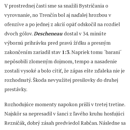
V prostrednej časti sme sa snažili Bystričania o
vyrovnanie, no Trenčín bol aj naďalej hrozbou v
ofenzíve a po jednej z akcií opäť odskočil na rozdiel
dvoch gólov.
Descheneau
dostal v 34. minúte
výbornú prihrávku pred pravú žŕdku a presným
zakončením zariadil stav
1:3
. Napriek tomu ´barani´
nepôsobili zlomeným dojmom, tempo a nasadenie
zostali vysoké a bolo cítiť, že zápas ešte zďaleka nie je
rozhodnutý. Škoda nevyužitej presilovky do druhej
prestávky.
Rozhodujúce momenty napokon prišli v tretej tretine.
Najskôr sa nepresadil v šanci z ľavého kruhu hosťujúci
Rezničák, dobrý zásah predviedol Rabčan. Následne sa