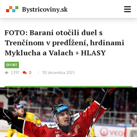
Zobr
navi
FOTO: Barani otočili duel s
Trenčínom v predĺžení, hrdinami
Myklucha a Valach + HLASY
ŠPORT
1397
0
/
30. decembra 2025