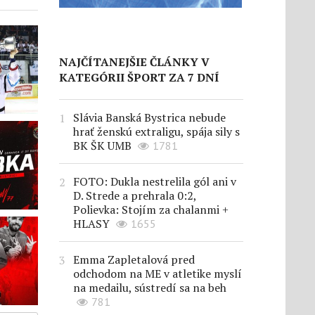
NAJČÍTANEJŠIE ČLÁNKY V
KATEGÓRII ŠPORT ZA 7 DNÍ
Slávia Banská Bystrica nebude
hrať ženskú extraligu, spája sily s
BK ŠK UMB
1781
FOTO: Dukla nestrelila gól ani v
D. Strede a prehrala 0:2,
Polievka: Stojím za chalanmi +
HLASY
1655
Emma Zapletalová pred
odchodom na ME v atletike myslí
na medailu, sústredí sa na beh
781