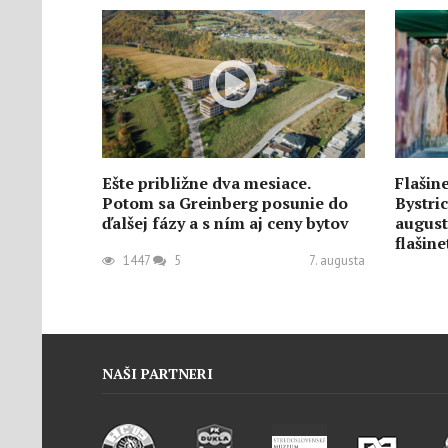
Ešte približne dva mesiace.
Flašin
Potom sa Greinberg posunie do
Bystric
ďalšej fázy a s ním aj ceny bytov
august
flašin
1447
5
7. augusta
820
NAŠI PARTNERI