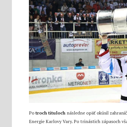
Po
troch tituloch
následne opäť okúsil zahraniči
Energie Karlovy Vary. Po trinástich zápasoch vš