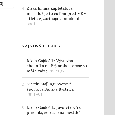
(3)
Získa Emma Zapletalová
medailu? Je to cieľom pred ME v
atletike, začínajú v pondelok
1
NAJNOVŠIE BLOGY
Jakub Gajdošík: Výstavba
chodníka na Pršianskej terase sa
môže začať
2193
Martin Majling: Svetová
športová Banská Bystrica
1401
Jakub Gajdošík: Javorčíková sa
priznala, že kašle na mestské