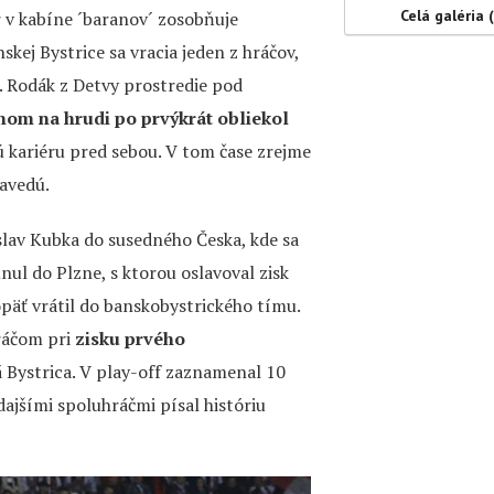
Celá galéria 
r v kabíne ´baranov´ zosobňuje
kej Bystrice sa vracia jeden z hráčov,
. Rodák z Detvy prostredie pod
nom na hrudi po prvýkrát obliekol
ú kariéru pred sebou. V tom čase zrejme
zavedú.
slav Kubka do susedného Česka, kde sa
ul do Plzne, s ktorou oslavoval zisk
päť vrátil do banskobystrického tímu.
ráčom pri
zisku prvého
 Bystrica. V play-off zaznamenal 10
dajšími spoluhráčmi písal históriu