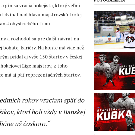
rpín sa vracia hokejista, ktorý veľmi
t dvíhal nad hlavu majstrovskú trofej.
 banskobystrického tímu.
iny a rozhodol sa pre ďalší návrat na
ej bohatej kariéry. Na konte má viac než
rým pridal aj vyše 150 štartov v českej
 hokejovej Lige majstrov, z toho
te má aj päť reprezentačných štartov.
siedmich rokov vraciam späť do
ikov, ktorí boli vždy v Banskej
dióne už čoskoro.“