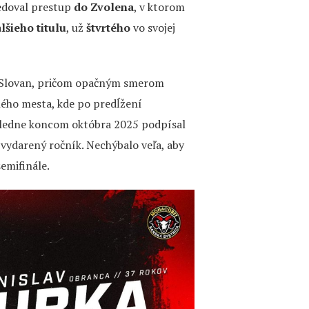
ledoval prestup
do Zvolena
, v ktorom
lšieho titulu
, už
štvrtého
vo svojej
– Slovan, pričom opačným smerom
ného mesta, kde po predĺžení
ásledne koncom októbra 2025 podpísal
 vydarený ročník. Nechýbalo veľa, aby
semifinále.