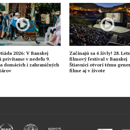
etiáda 2026: V Banskej
Začínajú sa 4 živly! 28. Let
i privítame v nedeľu 9.
filmový festival v Banskej
a domácich i zahraničných
Štiavnici otvorí tému gener
etárov
filme aj v živote
0
6. augusta
729
0