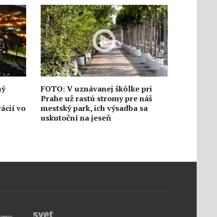
ný
FOTO: V uznávanej škôlke pri
Prahe už rastú stromy pre náš
ácií vo
mestský park, ich výsadba sa
uskutoční na jeseň
6. augusta
1209
1
6. augusta