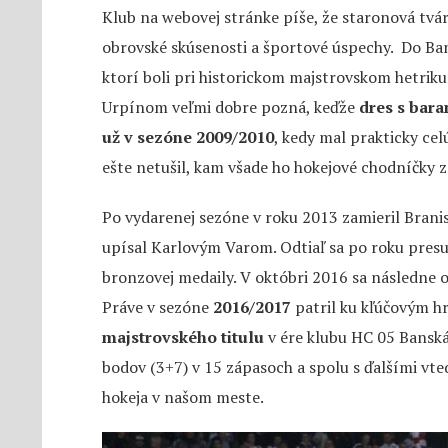
Klub na webovej stránke píše, že staronová tvá
obrovské skúsenosti a športové úspechy. Do Bans
ktorí boli pri historickom majstrovskom hetriku
Urpínom veľmi dobre pozná, keďže
dres s bara
už v sezóne 2009/2010
, kedy mal prakticky cel
ešte netušil, kam všade ho hokejové chodníčky 
Po vydarenej sezóne v roku 2013 zamieril Brani
upísal Karlovým Varom. Odtiaľ sa po roku presun
bronzovej medaily. V októbri 2016 sa následne o
Práve v sezóne
2016/2017
patril ku kľúčovým h
majstrovského titulu
v ére klubu HC 05 Banská
bodov (3+7) v 15 zápasoch a spolu s ďalšími vte
hokeja v našom meste.