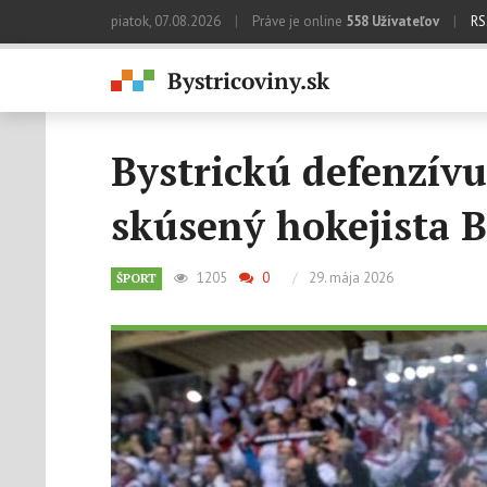
piatok, 07.08.2026
|
Práve je online
558 Užívateľov
|
RS
Bystrickú defenzívu
skúsený hokejista 
1205
0
/
29. mája 2026
ŠPORT