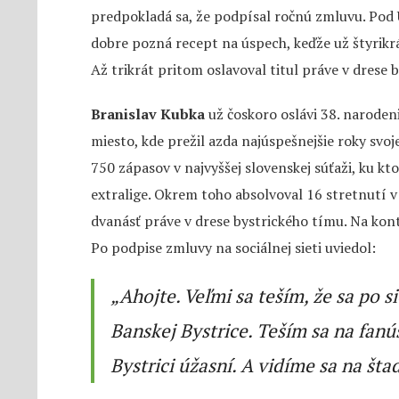
predpokladá sa, že podpísal ročnú zmluvu. Pod U
dobre pozná recept na úspech, keďže už štyrikrá
Až trikrát pritom oslavoval titul práve v drese
Branislav Kubka
už čoskoro oslávi 38. naroden
miesto, kde prežil azda najúspešnejšie roky svoj
750 zápasov v najvyššej slovenskej súťaži, ku kto
extralige. Okrem toho absolvoval 16 stretnutí v
dvanásť práve v drese bystrického tímu. Na kon
Po podpise zmluvy na sociálnej sieti uviedol:
„Ahojte. Veľmi sa teším, že sa po 
Banskej Bystrice. Teším sa na fanúš
Bystrici úžasní. A vidíme sa na šta