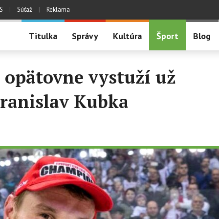
S
|
Súťaž
|
Reklama
Titulka
Správy
Kultúra
Šport
Blog
 opätovne vystuží už
Branislav Kubka