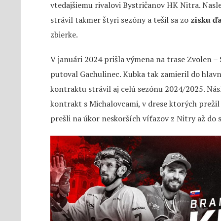
vtedajšiemu rivalovi Bystričanov HK Nitra. Nas
strávil takmer štyri sezóny a tešil sa zo
zisku ďa
zbierke.
V januári 2024 prišla výmena na trase Zvolen 
putoval Gachulinec. Kubka tak zamieril do hlav
kontraktu strávil aj celú sezónu 2024/2025. N
kontrakt s Michalovcami, v drese ktorých prežil
prešli na úkor neskorších víťazov z Nitry až do 