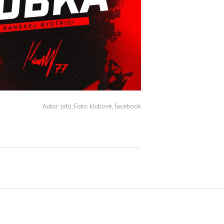
Autor: (irb), Foto: klubové, facebook