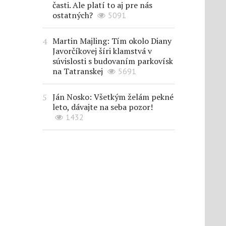
časti. Ale platí to aj pre nás
ostatných?
5091
Martin Majling: Tím okolo Diany
Javorčíkovej šíri klamstvá v
súvislosti s budovaním parkovísk
na Tatranskej
5691
Ján Nosko: Všetkým želám pekné
leto, dávajte na seba pozor!
1432